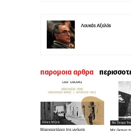
Λουκάς Αξελός
παρομοια αρθρα
περισσοτ
Χίλιες Λέξεις
Με Όχημα Την
Μαργαριτάρια της μνήμης
Με όχημα τη