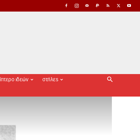
ίπτερο ιδεών
στήλες