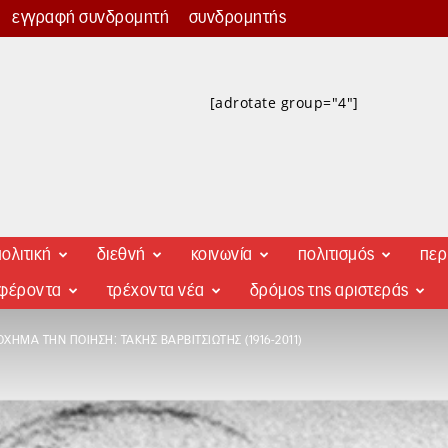
εγγραφή συνδρομητή
συνδρομητής
[adrotate group="4"]
ολιτική
διεθνή
κοινωνία
πολιτισμός
περ
αφέροντα
τρέχοντα νέα
δρόμος της αριστεράς
ΌΧΗΜΑ ΤΗΝ ΠΟΊΗΣΗ: ΤΆΚΗΣ ΒΑΡΒΙΤΣΙΏΤΗΣ (1916-2011)