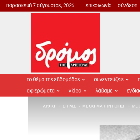
παρασκευή 7 αύγουστος, 2026
επικοινωνία
σύνδεση
Δρόμος
της
Αριστεράς
το θέμα της εβδομάδας
συνεντεύξεις
π
αφιερώματα
video
λάβαμε
ενδι
ΑΡΧΙΚΉ
ΣΤΉΛΕΣ
ΜΕ ΌΧΗΜΑ ΤΗΝ ΠΟΊΗΣΗ
ΜΕ 