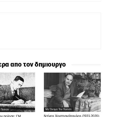
ερα απο τον δημιουργο
Με Όχημα Την Ποίηση
 Ποίηση
Ντίνος Χριστιανόπουλος (1931-2020)
ν ποίηση: Γ.Μ.