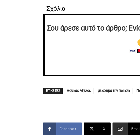
Σχόλια
Σου άρεσε αυτό το άρθρο; Ενί
ΕΤΙΚΕΤΕΣ
Λουκάς Αξελός
με όχημα την ποίηση
Π
Facebook
X
Emai