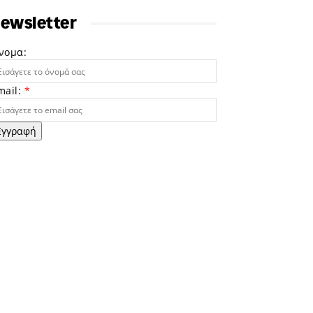
ewsletter
νομα:
mail:
*
Εγγραφή