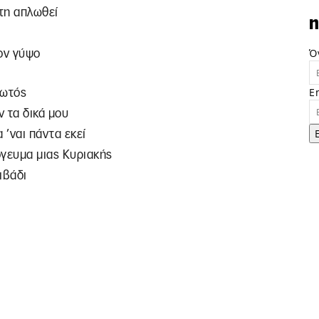
στη απλωθεί
n
Ό
ον γύψο
E
φωτός
 τα δικά μου
 ’ναι πάντα εκεί
όγευμα μιας Κυριακής
ιβάδι