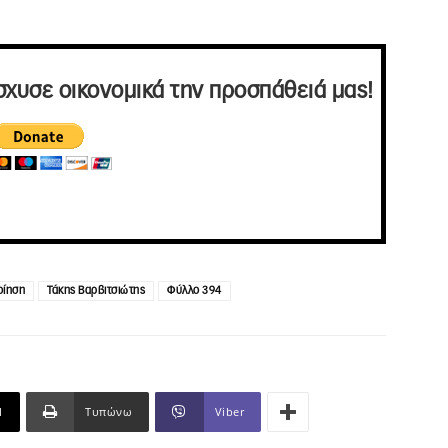
σχυσε οικονομικά την προσπάθειά μας!
οίηση
Τάκης Βαρβιτσιώτης
Φύλλο 394
l
Τυπώνω
Viber