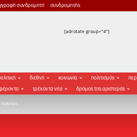
γγραφή συνδρομητή
συνδρομητής
[adrotate group="4"]
ολιτική
διεθνή
κοινωνία
πολιτισμός
περ
αφέροντα
τρέχοντα νέα
δρόμος της αριστεράς
 ΠΟΛΙΤΙΚΉ