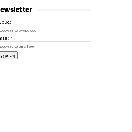
ewsletter
νομα:
mail:
*
Εγγραφή