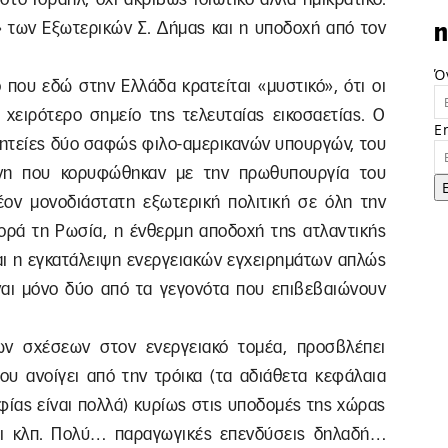
 των Εξωτερικών Σ. Δήμας και η υποδοχή από τον
n
Ό
 που εδώ στην Ελλάδα κρατείται «μυστικό», ότι οι
 χειρότερο σημείο της τελευταίας εικοσαετίας. Ο
E
ς θητείες δύο σαφώς φιλο-αμερικανών υπουργών, του
ννη που κορυφώθηκαν με την πρωθυπουργία του
ον μονοδιάστατη εξωτερική πολιτική σε όλη την
φορά τη Ρωσία, η ένθερμη αποδοχή της ατλαντικής
και η εγκατάλειψη ενεργειακών εγχειρημάτων απλώς
ίναι μόνο δύο από τα γεγονότα που επιβεβαιώνουν
ν σχέσεων στον ενεργειακό τομέα, προσβλέπει
ου ανοίγει από την τρόικα (τα αδιάθετα κεφάλαια
ίας είναι πολλά) κυρίως στις υποδομές της χώρας
μοι κλπ. Πολύ… παραγωγικές επενδύσεις δηλαδή…