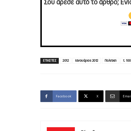
Σου άρεσε αυτό το άρθρο; Ενί
ΕΤΙΚΕΤΕΣ
2012
Ιανουάριος 2012
Πολιτικη
τ. 100
Facebook
X
Emai