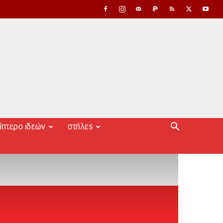
ίπτερο ιδεών
στήλες