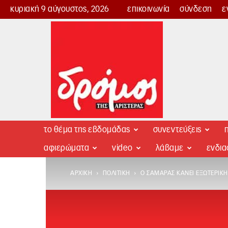
κυριακή 9 αύγουστος, 2026
επικοινωνία
σύνδεση
ε
Δρόμος
της
Αριστεράς
το θέμα της εβδομάδας
συνεντεύξεις
π
αφιερώματα
video
λάβαμε
ενδι
ΑΡΧΙΚΉ
ΠΟΛΙΤΙΚΉ
Ο ΣΑΜΑΡΆΣ ΚΆΝΕΙ ΕΞΩΤΕΡΙΚΉ