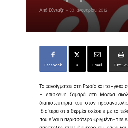
Από
Σύνταξη
-
30 Ιανουαρίου, 2012
Facebook
X
Email
Τυπών
Τα «ανοίγματα» στη Ρωσία και τα «yes»
Η επίσκεψη Σαμαρά στη Μόσχα ακολ
διαπιστευτήριά του στον προσανατολ
ιδιαίτερα στις θερμές σχέσεις με το τε
που είναι η περισσότερο «ριγμένη» της ελ
αποστολής ήταν ιδιαίτερο και, όπως και 