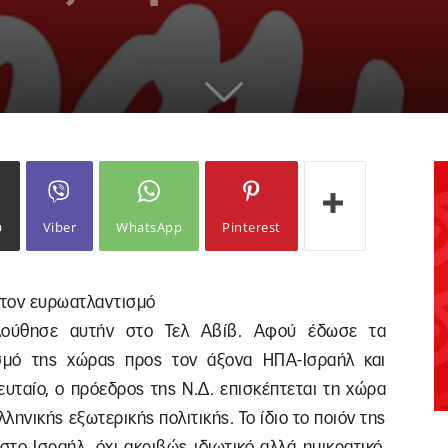
ω
Viber
WhatsApp
Pinterest
 στον ευρωατλαντισμό
ούθησε αυτήν στο Τελ Αβίβ. Αφού έδωσε τα
ισμό της χώρας προς τον άξονα ΗΠΑ-Ισραήλ και
λευταίο, ο πρόεδρος της Ν.Δ. επισκέπτεται τη χώρα
ληνικής εξωτερικής πολιτικής. Το ίδιο το ποιόν της
στο Ισραήλ, όχι ακριβώς ιδιωτικό αλλά ημικρατικό.