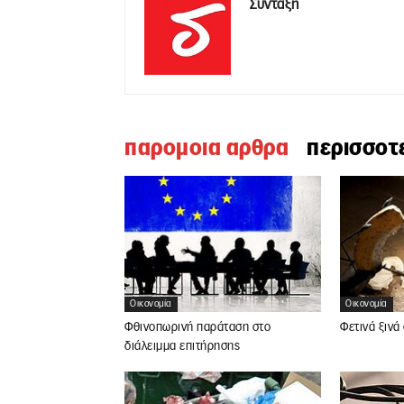
Σύνταξη
παρομοια αρθρα
περισσοτ
Οικονομία
Οικονομία
Φθινοπωρινή παράταση στο
Φετινά ξινά
διάλειμμα επιτήρησης