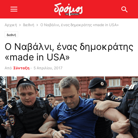
Αρχική
διεθνή
Ο Ναβάλνι, ένας δημοκράτης «made in USA»
διεθνή
Ο Ναβάλνι, ένας δημοκράτης
«made in USA»
Από
Σύνταξη
-
5 Απριλίου, 2017