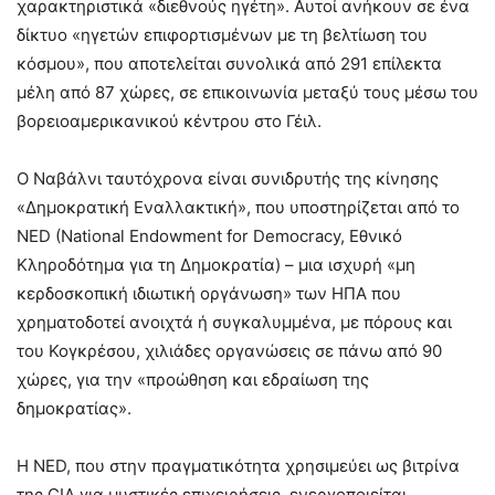
χαρακτηριστικά «διεθνούς ηγέτη». Αυτοί ανήκουν σε ένα
δίκτυο «ηγετών επιφορτισμένων με τη βελτίωση του
κόσμου», που αποτελείται συνολικά από 291 επίλεκτα
μέλη από 87 χώρες, σε επικοινωνία μεταξύ τους μέσω του
βορειοαμερικανικού κέντρου στο Γέιλ.
Ο Ναβάλνι ταυτόχρονα είναι συνιδρυτής της κίνησης
«Δημοκρατική Εναλλακτική», που υποστηρίζεται από το
NED (National Endowment for Democracy, Εθνικό
Κληροδότημα για τη Δημοκρατία) – μια ισχυρή «μη
κερδοσκοπική ιδιωτική οργάνωση» των ΗΠΑ που
χρηματοδοτεί ανοιχτά ή συγκαλυμμένα, με πόρους και
του Κογκρέσου, χιλιάδες οργανώσεις σε πάνω από 90
χώρες, για την «προώθηση και εδραίωση της
δημοκρατίας».
Η NED, που στην πραγματικότητα χρησιμεύει ως βιτρίνα
της CIA για μυστικές επιχειρήσεις, ενεργοποιείται