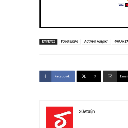
ΕΤΙΚΕΤΕΣ
Γουατεμάλα
Λατινική Αμερική
Φύλλο 27
Facebook
X
Emai
Σύνταξη