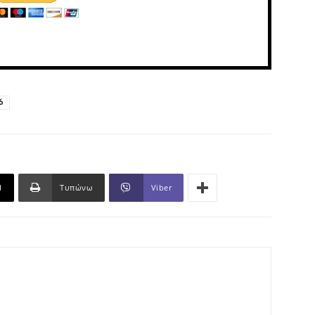
6
l
Τυπώνω
Viber