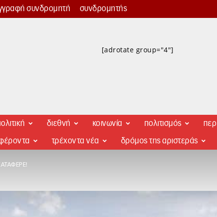
γγραφή συνδρομητή
συνδρομητής
[adrotate group="4"]
ολιτική
διεθνή
κοινωνία
πολιτισμός
περ
αφέροντα
τρέχοντα νέα
δρόμος της αριστεράς
ΚΑΤΆΦΕΡΕ!