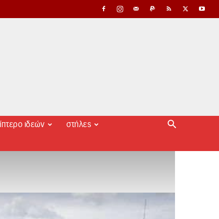
ίπτερο ιδεών
στήλες