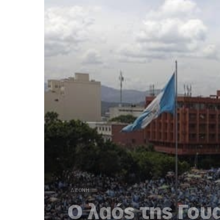
ΔΙΕΘΝΉ
Ο λαός της Γου