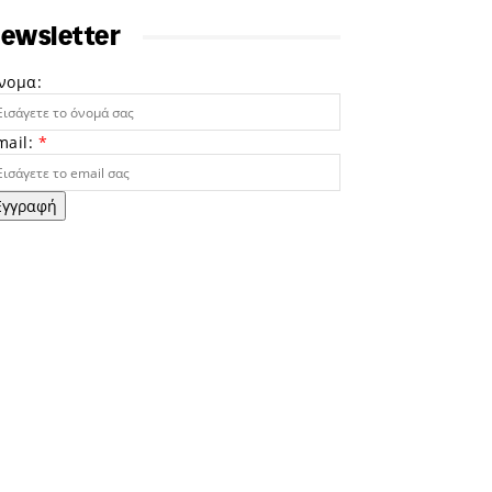
ewsletter
νομα:
mail:
*
Εγγραφή