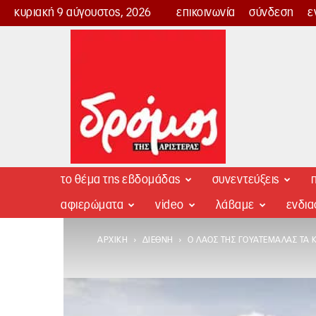
κυριακή 9 αύγουστος, 2026
επικοινωνία
σύνδεση
ε
Δρόμος
της
Αριστεράς
το θέμα της εβδομάδας
συνεντεύξεις
π
αφιερώματα
video
λάβαμε
ενδι
ΑΡΧΙΚΉ
ΔΙΕΘΝΉ
Ο ΛΑΌΣ ΤΗΣ ΓΟΥΑΤΕΜΆΛΑΣ ΤΑ 