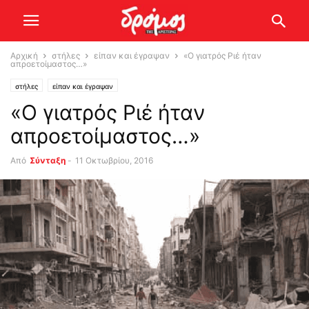
Αρχική
στήλες
είπαν και έγραψαν
«Ο γιατρός Ριέ ήταν
απροετοίμαστος…»
στήλες
είπαν και έγραψαν
«Ο γιατρός Ριέ ήταν
απροετοίμαστος…»
Από
Σύνταξη
-
11 Οκτωβρίου, 2016