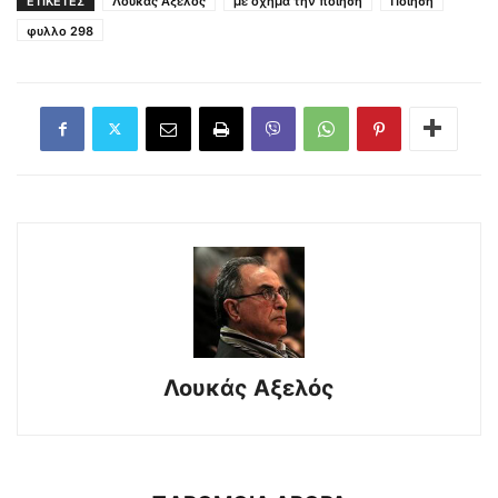
ΕΤΙΚΕΤΕΣ
Λουκάς Αξελός
με όχημα την ποίηση
Ποίηση
φυλλο 298
Λουκάς Αξελός