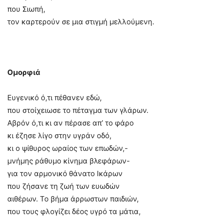
που Σιωπή,
τον καρτερούν σε μια στιγμή μελλούμενη.
Ομορφιά
Ευγενικό ό,τι πέθανεν εδώ,
που στοίχειωσε το πέταγμα των γλάρων.
Αβρόν ό,τι κι αν πέρασε απ’ το φάρο
κι έζησε λίγο στην υγράν οδό,
κι ο ψίθυρος ωραίος των επωδών,-
μνήμης ράθυμο κίνημα βλεφάρων-
για τον αρμονικό θάνατο Ικάρων
που ζήσανε τη ζωή των ευωδών
αιθέρων. Το βήμα άρρωστων παιδιών,
που τους φλογίζει δέος υγρό τα μάτια,