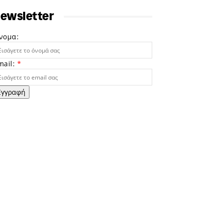
ewsletter
νομα:
mail:
*
Εγγραφή