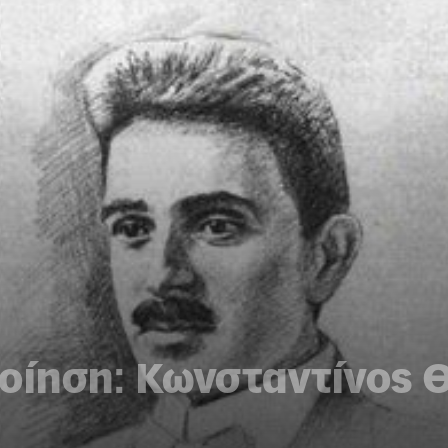
οίηση: Κωνσταντίνος Θ