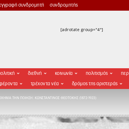
εγγραφή συνδρομητή
συνδρομητής
[adrotate group="4"]
ολιτική
διεθνή
κοινωνία
πολιτισμός
περ
αφέροντα
τρέχοντα νέα
δρόμος της αριστεράς
ΌΧΗΜΑ ΤΗΝ ΠΟΊΗΣΗ: ΚΩΝΣΤΑΝΤΊΝΟΣ ΘΕΟΤΌΚΗΣ (1872-1923)