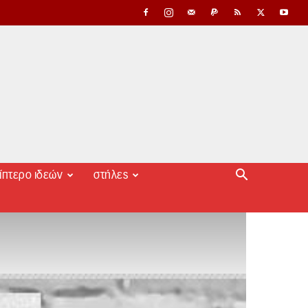
ίπτερο ιδεών
στήλες