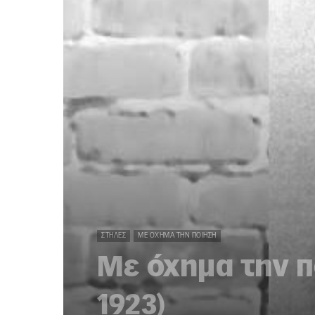
ΣΤΉΛΕΣ
ΜΕ ΌΧΗΜΑ ΤΗΝ ΠΟΊΗΣΗ
Με όχημα την π
1923)