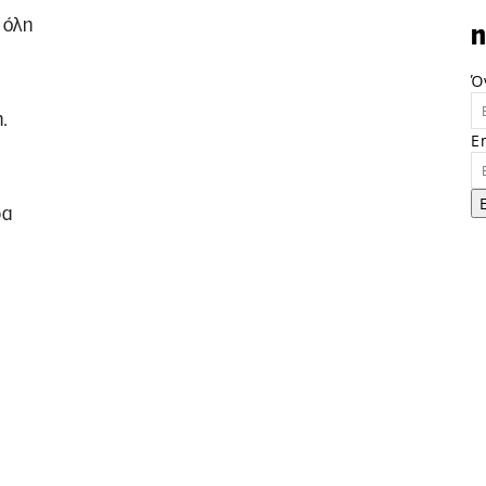
 όλη
n
Ό
.
E
ρα