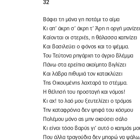
32
Βάφει τη μάνα γη ποτάμι το αίμα
Κι απ’ άκρη σ’ άκρη τ’ Άρη η οργή μανίζει
Καίονται οι στεριές, η θάλασσα καπνίζει
Και βασιλεύει ο φόνος και το ψέμμα.
Του Τεύτονα ρηγάρχη το άγριο βλέμμα
Πάνω στα ερείπια ακοίμητο βιγλίζει
Και λάβρα πιθυμιά τον κατακλύζει
Της Οικουμένης λαχταρά το στέμμα.
Η θέλησή του προσταγή και νόμος!
Κι αχ! το λαό μου ξευτελίζει ο τρόμος
Την καταφρόνια δεν ψηφά του κόσμου
Πολέμου μόνο ας μην ακούσει σάλο
Κι είναι τόσο βαρύς γι’ αυτό ο καημός μο
Που άλλα τραγούδια δεν μπορώ να ψάλω