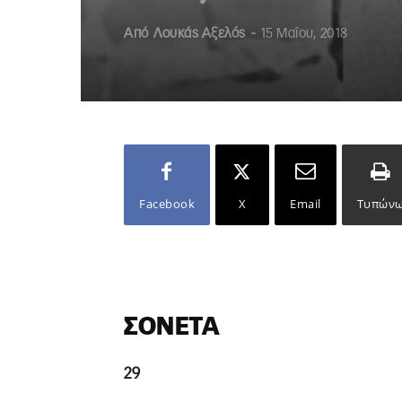
Από
Λουκάς Αξελός
-
15 Μαΐου, 2018
Facebook
X
Email
Τυπών
ΣΟΝΈΤΑ
29