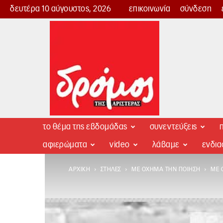
δευτέρα 10 αύγουστος, 2026
επικοινωνία
σύνδεση
Δρόμος
της
Αριστεράς
το θέμα της εβδομάδας
συνεντεύξεις
π
αφιερώματα
video
λάβαμε
ενδι
ΑΡΧΙΚΉ
ΣΤΉΛΕΣ
ΜΕ ΌΧΗΜΑ ΤΗΝ ΠΟΊΗΣΗ
ΜΕ 