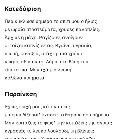
Κατεδάφιση
Περικύκλωσε σήμερα το σπίτι μου ο ήλιος
με ωραία στρατεύματα, χρυσές πανοπλίες.
Άρχισε η μάχη. Ραγίζουν, ανοίγουν
οι τοίχοι καπνίζοντας. Βγαίνει υγρασία,
σιωπή, μοναξιά, στάχτη από χρόνο
νεκρό, αδικαίωτο. Αύριο στη θέση του,
τίποτα πια. Μοναχά μια λευκή
κολώνα ποιήματα.
Παραίνεση
Έχεις, ψυχή μου, κάτι να πεις
•
μα εμποδίζεσαι
έχασες το θάρρος σου σήμερα.
•
Μην κοιτάζεις το φως
μην κοιτάζεις της άγριας
κερασιάς το λευκό λουλούδι, μη βλέπεις
τον κύκλο της μέλισσας μες στο γαλάζιο,