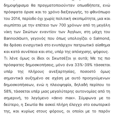
δημοψήφισμα θα πραγματοποιούνταν οπωσδήποτε, ενώ
πρόσφατα όρισε και το χρόνο διεξαγωγής, το φθινόπωρο
του 2014, περίοδο όχι χωρίς πολιτική σκοπιμότητα, μια και
συμπίπτει με την επέτειο των 700 χρόνων από τη μεγάλη
νίκη των Σκώτων εναντίον των Άγγλων, στη μάχη του
Bannockburn, γεγονός που όπως υπολογίζει ο Salmond,
θα δράσει ενισχυτικά στο ενυπάρχον πατριωτικό αίσθημα
και κατά συνέπεια και στις, υπέρ της απόσχισης, ψήφους.
Τι λένε όμως οι ίδιοι οι Σκωτσέζοι γι αυτά; Με τις πιο
πρόσφατες δημοσκοπήσεις, μόνο ένα 33%-39% τάσσεται
υπέρ της πλήρους ανεξαρτησίας, ποσοστό όμως
σημαντικά αυξημένο σε σχέση με αυτό προηγούμενων
δημοσκοπήσεων, ενώ η πλειοψηφία, δηλαδή περίπου το
58%, τάσσεται υπέρ μιας μεγαλύτερης αυτονομίας από τη
σημερινή, το λεγόμενο «devo max». Σύμφωνα με το
δεύτερο, η Σκωτία θα ασκεί πλήρη έλεγχο στο εσωτερικό
της, και κυρίως στους φόρους, οι οποίοι με το παρόν