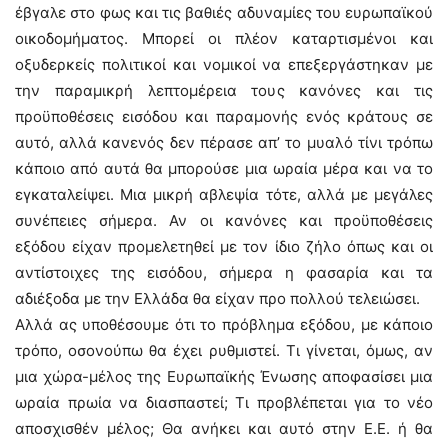
έβγαλε στο φως και τις βαθιές αδυναμίες του ευρωπαϊκού
οικοδομήματος. Μπορεί οι πλέον καταρτισμένοι και
οξυδερκείς πολιτικοί και νομικοί να επεξεργάστηκαν με
την παραμικρή λεπτομέρεια τους κανόνες και τις
προϋποθέσεις εισόδου και παραμονής ενός κράτους σε
αυτό, αλλά κανενός δεν πέρασε απ’ το μυαλό τίνι τρόπω
κάποιο από αυτά θα μπορούσε μια ωραία μέρα και να το
εγκαταλείψει. Μια μικρή αβλεψία τότε, αλλά με μεγάλες
συνέπειες σήμερα. Αν οι κανόνες και προϋποθέσεις
εξόδου είχαν προμελετηθεί με τον ίδιο ζήλο όπως και οι
αντίστοιχες της εισόδου, σήμερα η φασαρία και τα
αδιέξοδα με την Ελλάδα θα είχαν προ πολλού τελειώσει.
Αλλά ας υποθέσουμε ότι το πρόβλημα εξόδου, με κάποιο
τρόπο, οσονούπω θα έχει ρυθμιστεί. Τι γίνεται, όμως, αν
μια χώρα-μέλος της Ευρωπαϊκής Ένωσης αποφασίσει μια
ωραία πρωία να διασπαστεί; Τι προβλέπεται για το νέο
αποσχισθέν μέλος; Θα ανήκει και αυτό στην Ε.Ε. ή θα