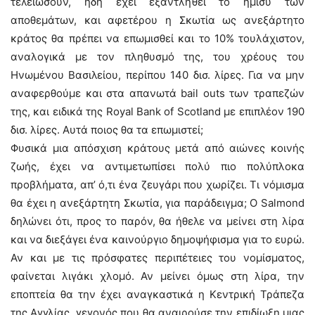
τελειώσουν, ήδη έχει εξαντληθεί το ήμισυ των
αποθεμάτων, και αφετέρου η Σκωτία ως ανεξάρτητο
κράτος θα πρέπει να επωμισθεί και το 10% τουλάχιστον,
αναλογικά με τον πληθυσμό της, του χρέους του
Ηνωμένου Βασιλείου, περίπου 140 δισ. λίρες. Για να μην
αναφερθούμε και στα απανωτά bail outs των τραπεζών
της, και ειδικά της Royal Βank of Scotland με επιπλέον 190
δισ. λίρες. Αυτά ποιος θα τα επωμιστεί;
Φυσικά μια απόσχιση κράτους μετά από αιώνες κοινής
ζωής, έχει να αντιμετωπίσει πολύ πιο πολύπλοκα
προβλήματα, απ’ ό,τι ένα ζευγάρι που χωρίζει. Τι νόμισμα
θα έχει η ανεξάρτητη Σκωτία, για παράδειγμα; Ο Salmond
δηλώνει ότι, προς το παρόν, θα ήθελε να μείνει στη λίρα
και να διεξάγει ένα καινούργιο δημοψήφισμα για το ευρώ.
Αν και με τις πρόσφατες περιπέτειες του νομίσματος,
φαίνεται λιγάκι χλομό. Αν μείνει όμως στη λίρα, την
εποπτεία θα την έχει αναγκαστικά η Κεντρική Τράπεζα
της Αγγλίας, γεγονός που θα αναιρούσε την επιδίωξη μιας