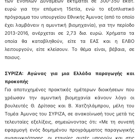
των Ενόπλων Δυνάμεων εκτιμάται σε 300-350 εκατ.
ευρώ για την επόμενη 15ετία, ενώ το εξοπλιστικό
πρόγραμμα του υπουργείου Εθνικής Άμυνας (από το οποίο
έχει λαμβάνειν η αμυντική βιομηχανία), για την περίοδο
2013-2016, ανέρχεται σε 2,73 δισ. ευρώ. Χρήματα τα
οποία θα καταβληθούν, είτε τα ΕΑΣ και η ΕΛΒΟ
λειτουργούν, είτε κλείσουν. Το θέμα είναι, βέβαια, σε
ποιους.
ΣΥΡΙΖΑ: Αγώνας για μια Ελλάδα παραγωγής και
προκοπής
Για αποτυχημένες πρακτικές ημέτερων διοικήσεων που
χρέωσαν την αμυντική βιομηχανία κάνουν λόγο οι
βουλευτές Θ. Δρίτσας και Β. Χατζηλάμπρου, μέλη του
Τομέα Άμυνας του ΣΥΡΙΖΑ, σε ανακοίνωσή τους μετά τις
τελευταίες εξελίξεις, σημειώνοντας ότι: «Με τη συνεπή
εφαρμογή ενός δομημένου προγράμματος παραγωγικής
ανασυγκρότησης, οι εταιρίες αυτές μπορούν και στις