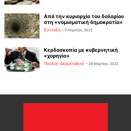
Από την κυριαρχία του δολαρίου
στη «νομισματική δημοκρατία»
Σύνταξη
-
5 Απριλίου, 2022
Κερδοσκοπία με κυβερνητική
«χορηγία»
Παύλος Δερμενάκης
-
29 Μαρτίου, 2022