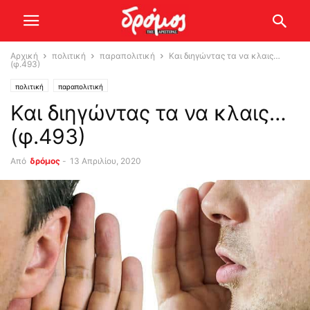
Αρχική
πολιτική
παραπολιτική
Και διηγώντας τα να κλαις…
(φ.493)
πολιτική
παραπολιτική
Και διηγώντας τα να κλαις…
(φ.493)
Από
δρόμος
-
13 Απριλίου, 2020