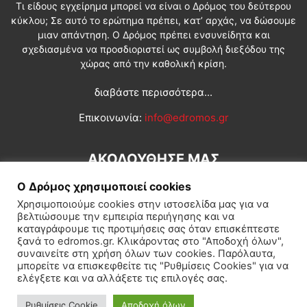
Τι είδους εγχείρημα μπορεί να είναι ο Δρόμος του δεύτερου
κύκλου; Σε αυτό το ερώτημα πρέπει, κατ’ αρχάς, να δώσουμε
μιαν απάντηση. Ο Δρόμος πρέπει ενσυνείδητα και
σχεδιασμένα να προσδιοριστεί ως συμβολή διεξόδου της
χώρας από την καθολική κρίση.
διαβάστε περισσότερα...
Επικοινωνία:
info@edromos.gr
ΑΚΟΛΟΥΘΗΣΕ ΜΑΣ
Ο Δρόμος χρησιμοποιεί cookies
Χρησιμοποιούμε cookies στην ιστοσελίδα μας για να
βελτιώσουμε την εμπειρία περιήγησης και να
καταγράφουμε τις προτιμήσεις σας όταν επισκέπτεστε
ξανά το edromos.gr. Κλικάροντας στο "Αποδοχή όλων",
συναινείτε στη χρήση όλων των cookies. Παρόλαυτα,
Εγγραφή συνδρομητή
Πολιτική
Διεθνή
Κοινωνία
μπορείτε να επισκεφθείτε τις "Ρυθμίσεις Cookies" για να
ελέγξετε και να αλλάξετε τις επιλογές σας.
Πολιτισμός
Αφιερώματα
Ρυθμίσεις Cookie
Αποδοχή όλων