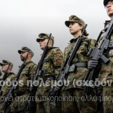
ποδός πολέμου (σχεδό
νει στρατιωτικοποίηση, αλλά μπορε