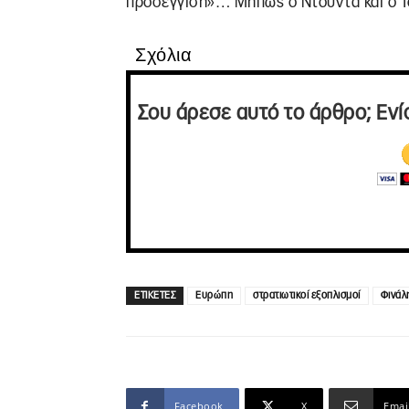
προσέγγιση»… Μήπως ο Ντούντα και ο Τ
Σχόλια
Σου άρεσε αυτό το άρθρο; Ενί
ΕΤΙΚΕΤΕΣ
Ευρώπη
στρατιωτικοί εξοπλισμοί
Φινάλ
Facebook
X
Emai