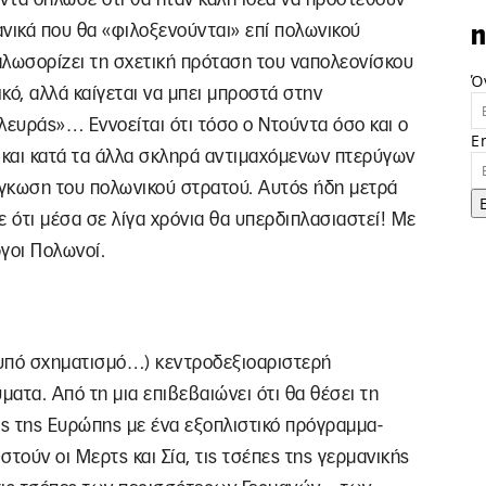
ανικά που θα «φιλοξενούνται» επί πολωνικού
n
καλωσορίζει τη σχετική πρόταση του ναπολεονίσκου
Ό
κό, αλλά καίγεται να μπει μπροστά στην
ευράς»… Εννοείται ότι τόσο ο Ντούντα όσο και ο
E
και κατά τα άλλα σκληρά αντιμαχόμενων πτερύγων
όγκωση του πολωνικού στρατού. Αυτός ήδη μετρά
ε ότι μέσα σε λίγα χρόνια θα υπερδιπλασιαστεί! Με
ργοι Πολωνοί.
α υπό σχηματισμό…) κεντροδεξιοαριστερή
ατα. Από τη μια επιβεβαιώνει ότι θα θέσει τη
ς της Ευρώπης με ένα εξοπλιστικό πρόγραμμα-
τούν οι Μερτς και Σία, τις τσέπες της γερμανικής