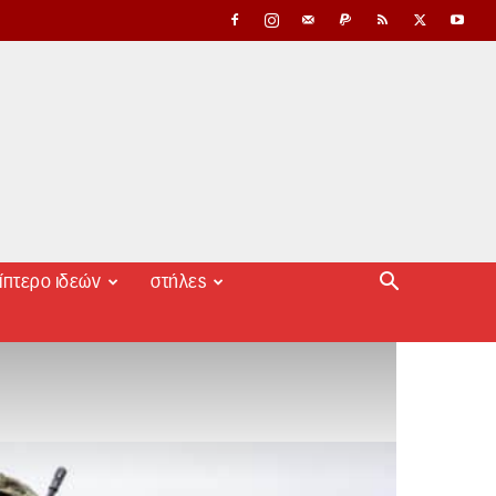
ίπτερο ιδεών
στήλες