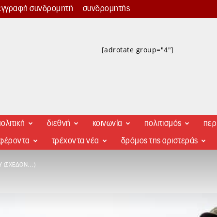
εγγραφή συνδρομητή
συνδρομητής
[adrotate group="4"]
ολιτική
διεθνή
κοινωνία
πολιτισμός
περ
αφέροντα
τρέχοντα νέα
δρόμος της αριστεράς
Υ (ΣΧΕΔΌΝ…)