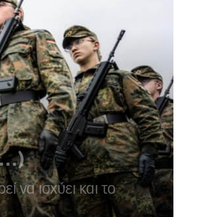
ν…)
ί να ισχύει και το