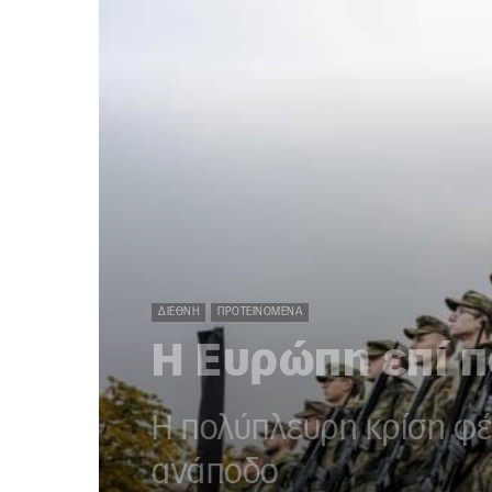
ΔΙΕΘΝΉ
ΠΡΟΤΕΙΝΌΜΕΝΑ
Η Ευρώπη επί 
Η πολύπλευρη κρίση φέρ
ανάποδο