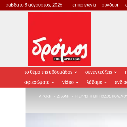
σάββατο 8 αύγουστος, 2026
επικοινωνία
σύνδεση
Δρόμος
της
Αριστεράς
το θέμα της εβδομάδας
συνεντεύξεις
π
αφιερώματα
video
λάβαμε
ενδι
ΑΡΧΙΚΉ
ΔΙΕΘΝΉ
Η ΕΥΡΏΠΗ ΕΠΊ ΠΟΔΌΣ ΠΟΛΈΜΟ