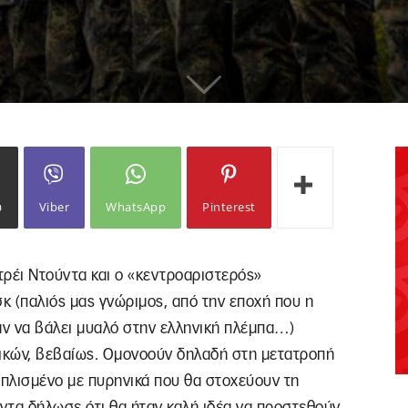
ω
Viber
WhatsApp
Pinterest
ρέι Ντούντα και ο «κεντροαριστερός»
 (παλιός μας γνώριμος, από την εποχή που η
ν να βάλει μυαλό στην ελληνική πλέμπα…)
σικών, βεβαίως. Ομονοούν δηλαδή στη μετατροπή
πλισμένο με πυρηνικά που θα στοχεύουν τη
ντα δήλωσε ότι θα ήταν καλή ιδέα να προστεθούν