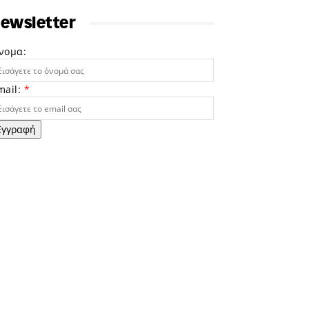
ewsletter
νομα:
mail:
*
Εγγραφή