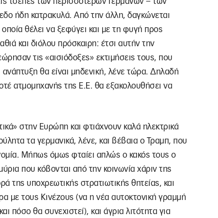
 τις τσέπες των περισσότερων Γερμανών – των
πεδο ήδη κατρακυλά. Από την άλλη, δαγκώνεται
ν οποία θέλει να ξεφύγει και με τη φυγή προς
αθιά και διόλου πρόσκαιρη: έτσι αυτήν την
ώρησαν τις «αισιόδοξες» εκτιμήσεις τους, που
ανάπτυξη θα είναι μηδενική, λένε τώρα. Δηλαδή
οτέ ατμομηχανής της Ε.Ε. θα εξακολουθήσει να
ετικά» στην Ευρώπη και φτιάχνουν καλά ηλεκτρικά
ύλητα τα γερμανικά, λένε, και βέβαια ο Τραμπ, που
νομία. Μήπως όμως φταίει απλώς ο κακός τους ο
μμύρια που κόβονται από την κοινωνία χάριν της
ά της υποχρεωτικής στρατιωτικής θητείας, και
ρα με τους Κινέζους (να η νέα αυτοκτονική γραμμή
αι πόσο θα συνεχιστεί), και άγρια λιτότητα για