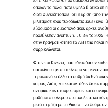
ελίτ. Και «φυσικά» θα αδειάσει εντελώς
οποίων το πάλαι ποτέ υψηλό βιοτικό επί
διότι συνειδητοποιεί ότι η κρίση (από τη
μιλιταριστικούς τυχοδιωκτισμούς) είναι β
εβδομάδα οι ομοσπονδιακές αρχές αναθε
προέβλεπαν ανάπτυξη… 0,3% το 2025. Η 
στην πραγματικότητα το ΑΕΠ της πάλαι π
συρρικνώνεται.
Φταίνε οι Κινέζοι, που «διεισδύουν επιθ
αυτοκίνητα με αποτέλεσμα να μένουν απο
ταρακουνά κι άλλο τη σαθρή διεθνή οικο
καιρός; Διότι, και εκατοντάδες δισεκατο
αντιρωσικής σταυροφορίας, και επαναφορ
μαθήματα πολέμου στα σχολεία, και κόντ
μετά τη ρήξη με τη Ρωσία – να δούμε αν κ