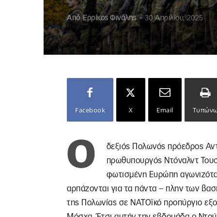
Από
Ερρίκος Φινάλης
-
30 Απριλίου, 2025
Facebook
X
Email
Τυπών
Ο
δεξιός Πολωνός πρόεδρος Αντ
πρωθυπουργός Ντόναλντ Τουσκ
φωτισμένη Ευρώπη αγωνιζότα
αρπάζονται για τα πάντα – πλην των βα
της Πολωνίας σε ΝΑΤΟϊκό προπύργιο εξο
Μόσχα. Έτσι αυτήν την εβδομάδα ο Ντού