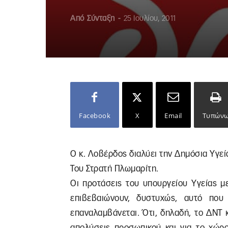
Από
Σύνταξη
-
25 Ιουλίου, 2011
Facebook
X
Email
Τυπών
Ο κ. Λοβέρδος διαλύει την Δημόσια Υγεία
Του Στρατή Πλωμαρίτη.
Οι προτάσεις του υπουργείου Υγείας μ
επιβεβαιώνουν, δυστυχώς, αυτό που
επαναλαμβάνεται. Ότι, δηλαδή, το ΔΝΤ 
απολύσεις προσωπικού και για το χώρο