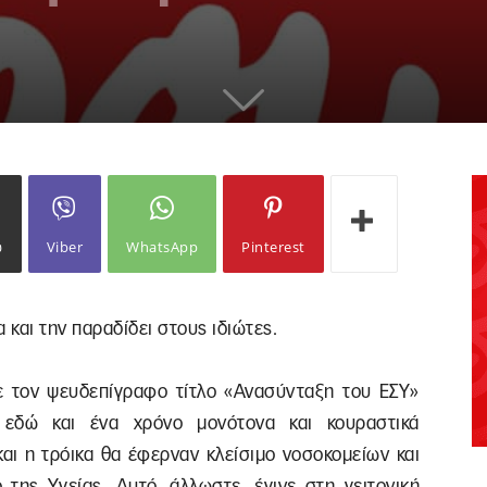
ω
Viber
WhatsApp
Pinterest
 και την παραδίδει στους ιδιώτες.
ε τον ψευδεπίγραφο τίτλο «Ανασύνταξη του ΕΣΥ»
 εδώ και ένα χρόνο μονότονα και κουραστικά
και η τρόικα θα έφερναν κλείσιμο νοσοκομείων και
 της Υγείας. Αυτό, άλλωστε, έγινε στη γειτονική