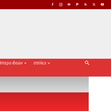
ίπτερο ιδεών
στήλες