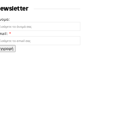
ewsletter
νομα:
mail:
*
Εγγραφή