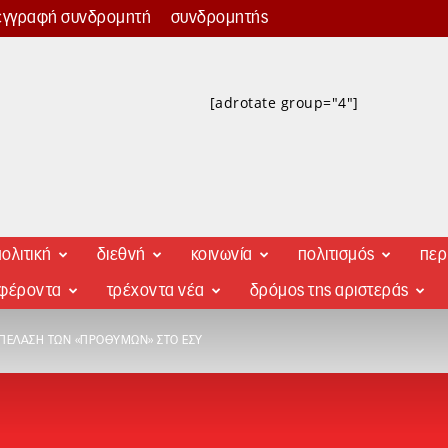
εγγραφή συνδρομητή
συνδρομητής
[adrotate group="4"]
ολιτική
διεθνή
κοινωνία
πολιτισμός
περ
αφέροντα
τρέχοντα νέα
δρόμος της αριστεράς
ΕΠΈΛΑΣΗ ΤΩΝ «ΠΡΟΘΎΜΩΝ» ΣΤΟ ΕΣΥ