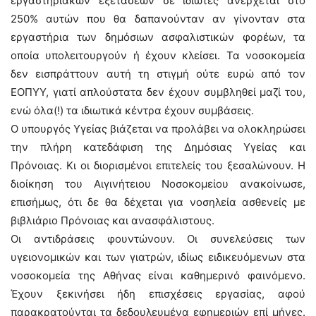
εργαστηριακών εξετάσεων σε ιδιώτες ανέρχεται στο
250% αυτών που θα δαπανούνταν αν γίνονταν στα
εργαστήρια των δημόσιων ασφαλιστικών φορέων, τα
οποία υπολειτουργούν ή έχουν κλείσει. Τα νοσοκομεία
δεν εισπράττουν αυτή τη στιγμή ούτε ευρώ από τον
ΕΟΠΥΥ, γιατί απλούστατα δεν έχουν συμβληθεί μαζί του,
ενώ όλα(!) τα ιδιωτικά κέντρα έχουν συμβάσεις.
Ο υπουργός Υγείας βιάζεται να προλάβει να ολοκληρώσει
την πλήρη κατεδάφιση της Δημόσιας Υγείας και
Πρόνοιας. Κι οι διορισμένοι επιτελείς του ξεσαλώνουν. Η
διοίκηση του Αιγινήτειου Νοσοκομείου ανακοίνωσε,
επισήμως, ότι δε θα δέχεται για νοσηλεία ασθενείς με
βιβλιάριο Πρόνοιας και ανασφάλιστους.
Οι αντιδράσεις φουντώνουν. Οι συνελεύσεις των
υγειονομικών και των γιατρών, ιδίως ειδικευόμενων στα
νοσοκομεία της Αθήνας είναι καθημερινό φαινόμενο.
Έχουν ξεκινήσει ήδη επισχέσεις εργασίας, αφού
παρακρατούνται τα δεδουλευμένα εφημεριών επί μήνες.