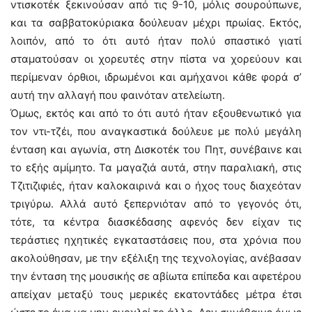
ντισκοτέκ ξεκινούσαν από τις 9-10, μόλις σουρούπωνε,
και τα σαββατοκύριακα δούλευαν μέχρι πρωίας. Εκτός,
λοιπόν, από το ότι αυτό ήταν πολύ σπαστικό γιατί
σταματούσαν οι χορευτές στην πίστα να χορεύουν και
περίμεναν όρθιοι, ιδρωμένοι και αμήχανοι κάθε φορά σ’
αυτή την αλλαγή που φαινόταν ατελείωτη.
Όμως, εκτός και από το ότι αυτό ήταν εξουθενωτικό για
τον ντι-τζέι, που αναγκαστικά δούλευε με πολύ μεγάλη
ένταση και αγωνία, στη Δισκοτέκ του Πητ, συνέβαινε και
το εξής αμίμητο. Τα μαγαζιά αυτά, στην παραλιακή, στις
Τζιτιζιφιές, ήταν καλοκαιρινά και ο ήχος τους διαχεόταν
τριγύρω. Αλλά αυτό ξεπερνιόταν από το γεγονός ότι,
τότε, τα κέντρα διασκέδασης αφενός δεν είχαν τις
τεράστιες ηχητικές εγκαταστάσεις που, στα χρόνια που
ακολούθησαν, με την εξέλιξη της τεχνολογίας, ανέβασαν
την ένταση της μουσικής σε αβίωτα επίπεδα και αφετέρου
απείχαν μεταξύ τους μερικές εκατοντάδες μέτρα έτσι