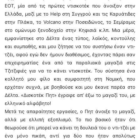
ΕΟΤ, μία από τις πρώτες ντισκοτέκ που άνοιξαν στην
Ελλάδα, μαζί με το Help στη Συγγρού και τις Καρυάτιδες
στην Πλάκα, το Volcano στην Ποσειδώνος, το Σεμίραμις
στο ομώνυμο ξενοδοχείο στην Κηφισιά κ.λπ. Μια μέρα,
εμφανίστηκε στο Δέλτα ένας τύπος, λαϊκός, κοντούλης
και συμπαθής, και μου ζήτησε να του συστήσω έναν ντι-
τζέι, αφού εγώ δεν ήμουν διαθέσιμος, έχοντας πάρει σαν
επιχειρηματίας ένα από τα παραλιακά μαγαζιά στις
Τζιτζιφιές για να το κάνει ντισκοτέκ. Του σύστησα ένα
κολλητό μου φίλο και συμφοιτητή στη Νομική, που
ερχόταν συχνά, με βοηθούσε και μου έκανε παρέα στο
Δέλτα. «Δισκοτέκ Πητ» έγραφε απ’ έξω το μαγαζί του, με
ελληνικό αλφάβητο!
Μετά τις απαραίτητες εργασίες, ο Πητ άνοιξε το μαγαζί,
αλλά με ελλιπή εξοπλισμό. Το πιο βασικό ήταν ότι
θεωρούσε ότι μπορεί να κάνει τη δουλειά του ο ντι-τζέι με
ένα μόνο πικάπ, αντί για δύο που ήταν απολύτως