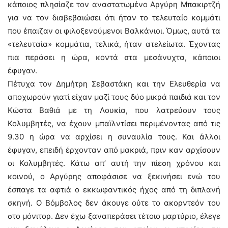
κάποιος πλησίαζε τον αναστατωμένο Αργύρη Μπακιρτζή
για να τον διαβεβαιώσει ότι ήταν το τελευταίο κομμάτι
που έπαιζαν οι φιλοξενούμενοι Βαλκάνιοι. Όμως, αυτά τα
«τελευταία» κομμάτια, τελικά, ήταν ατελείωτα. Έχοντας
πια περάσει η ώρα, κοντά στα μεσάνυχτα, κάποιοι
έφυγαν.
Πέτυχα τον Δημήτρη Σεβαστάκη και την Ελευθερία να
αποχωρούν γιατί είχαν μαζί τους δύο μικρά παιδιά και τον
Κώστα Βαθιά με τη Λουκία, που λατρεύουν τους
Κολυμβητές, να έχουν μπαϊλντίσει περιμένοντας από τις
9.30 η ώρα να αρχίσει η συναυλία τους. Και άλλοι
έφυγαν, επειδή έρχονταν από μακριά, πριν καν αρχίσουν
οι Κολυμβητές. Κάτω απ’ αυτή την πίεση χρόνου και
κοινού, ο Αργύρης αποφάσισε να ξεκινήσει ενώ του
έσπαγε τα αφτιά ο εκκωφαντικός ήχος από τη διπλανή
σκηνή. Ο Βόμβολος δεν άκουγε ούτε το ακορντεόν του
στο μόνιτορ. Δεν έχω ξαναπεράσει τέτοιο μαρτύριο, έλεγε