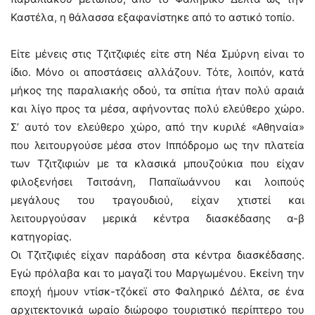
Καστέλα, η θάλασσα εξαφανίστηκε από το αστικό τοπίο.
Είτε μένεις στις Τζιτζιφιές είτε στη Νέα Σμύρνη είναι το
ίδιο. Μόνο οι αποστάσεις αλλάζουν. Τότε, λοιπόν, κατά
μήκος της παραλιακής οδού, τα σπίτια ήταν πολύ αραιά
και λίγο προς τα μέσα, αφήνοντας πολύ ελεύθερο χώρο.
Σ’ αυτό τον ελεύθερο χώρο, από την κυριλέ «Αθηναία»
που λειτουργούσε μέσα στον Ιππόδρομο ως την πλατεία
των Τζιτζιφιών με τα κλασικά μπουζούκια που είχαν
φιλοξενήσει Τσιτσάνη, Παπαϊωάννου και λοιπούς
μεγάλους του τραγουδιού, είχαν χτιστεί και
λειτουργούσαν μερικά κέντρα διασκέδασης α-β
κατηγορίας.
Οι Τζιτζιφιές είχαν παράδοση στα κέντρα διασκέδασης.
Εγώ πρόλαβα και το μαγαζί του Μαργωμένου. Εκείνη την
εποχή ήμουν ντίσκ-τζόκεϊ στο Φαληρικό Δέλτα, σε ένα
αρχιτεκτονικά ωραίο διώροφο τουριστικό περίπτερο του