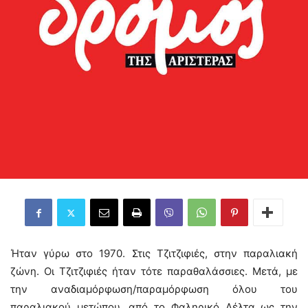
Ήταν γύρω στο 1970. Στις Τζιτζιφιές, στην παραλιακή
ζώνη. Οι Τζιτζιφιές ήταν τότε παραθαλάσσιες. Μετά, με
την αναδιαμόρφωση/παραμόρφωση όλου του
παραλιακού μετώπου, από το Φαληρικό Δέλτα ως την