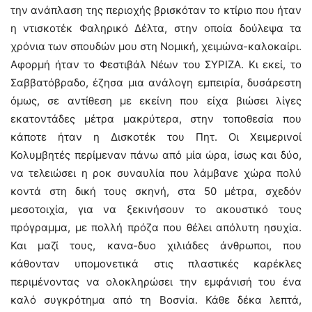
την ανάπλαση της περιοχής βρισκόταν το κτίριο που ήταν
η ντισκοτέκ Φαληρικό Δέλτα, στην οποία δούλεψα τα
χρόνια των σπουδών μου στη Νομική, χειμώνα-καλοκαίρι.
Αφορμή ήταν το Φεστιβάλ Νέων του ΣΥΡΙΖΑ. Κι εκεί, το
Σαββατόβραδο, έζησα μια ανάλογη εμπειρία, δυσάρεστη
όμως, σε αντίθεση με εκείνη που είχα βιώσει λίγες
εκατοντάδες μέτρα μακρύτερα, στην τοποθεσία που
κάποτε ήταν η Δισκοτέκ του Πητ. Οι Χειμερινοί
Κολυμβητές περίμεναν πάνω από μία ώρα, ίσως και δύο,
να τελειώσει η ροκ συναυλία που λάμβανε χώρα πολύ
κοντά στη δική τους σκηνή, στα 50 μέτρα, σχεδόν
μεσοτοιχία, για να ξεκινήσουν το ακουστικό τους
πρόγραμμα, με πολλή πρόζα που θέλει απόλυτη ησυχία.
Και μαζί τους, κανα-δυο χιλιάδες άνθρωποι, που
κάθονταν υπομονετικά στις πλαστικές καρέκλες
περιμένοντας να ολοκληρώσει την εμφάνισή του ένα
καλό συγκρότημα από τη Βοσνία. Κάθε δέκα λεπτά,