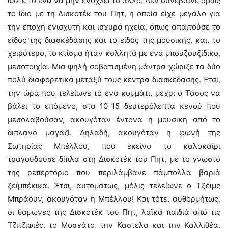
ώστε το ένα να μην ενοχλεί το άλλο. Δεν συνέβαινε όμως
το ίδιο με τη Δισκοτέκ του Πητ, η οποία είχε μεγάλο για
την εποχή ενισχυτή και ισχυρά ηχεία, όπως απαιτούσε το
είδος της διασκέδασης και το είδος της μουσικής, και, το
χειρότερο, το κτίσμα ήταν κολλητά με ένα μπουζουξίδικο,
μεσοτοιχία. Μια ψηλή σοβατισμένη μάντρα χώριζε τα δύο
πολύ διαφορετικά μεταξύ τους κέντρα διασκέδασης. Έτσι,
την ώρα που τελείωνε το ένα κομμάτι, μέχρι ο Τάσος να
βάλει το επόμενο, στα 10-15 δευτερόλεπτα κενού που
μεσολαβούσαν, ακουγόταν έντονα η μουσική από το
διπλανό μαγαζί. Δηλαδή, ακουγόταν η φωνή της
Σωτηρίας Μπέλλου, που εκείνο το καλοκαίρι
τραγουδούσε δίπλα στη Δισκοτέκ του Πητ, με το γνωστό
της ρεπερτόριο που περιλάμβανε πάμπολλα βαριά
ζεϊμπέκικα. Έτσι, αυτομάτως, μόλις τελείωνε ο Τζέιμς
Μπράουν, ακουγόταν η Μπέλλου! Και τότε, αυθορμήτως,
οι θαμώνες της Δισκοτέκ του Πητ, λαϊκά παιδιά από τις
Τζιτζιφιές, το Μοσχάτο, την Καστέλα και την Καλλιθέα,