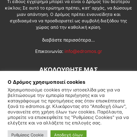
Τι είδους εγχείρημα μπορεί να είναι ο Δρόμος του δεύτερου
κύκλου; Σε αυτό το ερώτημα πρέπει, κατ’ αρχάς, να δώσουμε
μιαν απάντηση. Ο Δρόμος πρέπει ενσυνείδητα και
σχεδιασμένα να προσδιοριστεί ως συμβολή διεξόδου της
χώρας από την καθολική κρίση.
διαβάστε περισσότερα...
Επικοινωνία:
info@edromos.gr
ΑΚΟΛΟΥΘΗΣΕ ΜΑΣ
Ο Δρόμος χρησιμοποιεί cookies
Χρησιμοποιούμε cookies στην ιστοσελίδα μας για να
βελτιώσουμε την εμπειρία περιήγησης και να
καταγράφουμε τις προτιμήσεις σας όταν επισκέπτεστε
ξανά το edromos.gr. Κλικάροντας στο "Αποδοχή όλων",
συναινείτε στη χρήση όλων των cookies. Παρόλαυτα,
Εγγραφή συνδρομητή
Πολιτική
Διεθνή
Κοινωνία
μπορείτε να επισκεφθείτε τις "Ρυθμίσεις Cookies" για να
ελέγξετε και να αλλάξετε τις επιλογές σας.
Πολιτισμός
Αφιερώματα
Ρυθμίσεις Cookie
Αποδοχή όλων