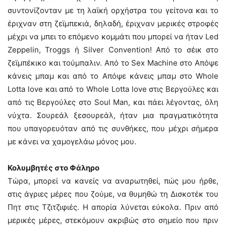
συντονίζονταν με τη λαϊκή ορχήστρα του γείτονα και το
έριχναν στη ζεϊμπεκιά, δηλαδή, έριχναν μερικές στροφές
μέχρι να μπει το επόμενο κομμάτι που μπορεί να ήταν Led
Zeppelin, Troggs ή Silver Convention! Από το σέικ στο
ζεϊμπέκικο και τούμπαλιν. Από το Sex Machine στο Απόψε
κάνεις μπαμ και από το Απόψε κάνεις μπαμ στο Whole
Lotta love και από το Whole Lotta love στις Βεργούλες και
από τις Βεργούλες στο Soul Man, και πάει λέγοντας, όλη
νύχτα. Σουρεάλ ξεσουρεάλ, ήταν μια πραγματικότητα
που υπαγορευόταν από τις συνθήκες, που μέχρι σήμερα
με κάνει να χαμογελάω μόνος μου.
Κολυμβητές στο Φάληρο
Τώρα, μπορεί να κανείς να αναρωτηθεί, πώς μου ήρθε,
στις άγριες μέρες που ζούμε, να θυμηθώ τη Δισκοτέκ του
Πητ στις Τζιτζιφιές. Η απορία λύνεται εύκολα. Πριν από
μερικές μέρες, στεκόμουν ακριβώς στο σημείο που πριν