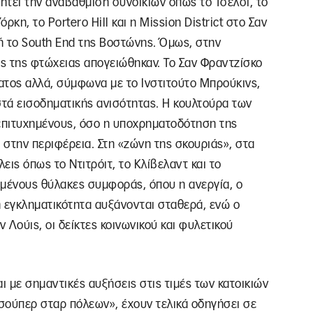
ητεί την αναβάθμιση συνοικιών όπως το Τσέλσι, το
ρκη, το Portero Hill και η Mission District στο Σαν
 ή το South End της Βοστώνης. Όμως, στην
ς της φτώχειας απογειώθηκαν. Το Σαν Φραντζίσκο
ατος αλλά, σύμφωνα με το Ινστιτούτο Μπρούκινς,
στά εισοδηματικής ανισότητας. Η κουλτούρα των
 επιτυχημένους, όσο η υποχρηματοδότηση της
στην περιφέρεια. Στη «ζώνη της σκουριάς», στα
εις όπως το Ντιτρόιτ, το Κλίβελαντ και το
αμένους θύλακες συμφοράς, όπου η ανεργία, ο
η εγκληματικότητα αυξάνονται σταθερά, ενώ ο
ν Λούις, οι δείκτες κοινωνικού και φυλετικού
ι με σημαντικές αυξήσεις στις τιμές των κατοικιών
«σούπερ σταρ πόλεων», έχουν τελικά οδηγήσει σε