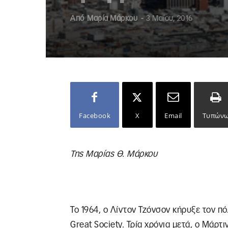
Από
Μαρία Μάρκου
-
3 Μαΐου, 2016
Facebook
X
Email
Τυπών
Της Μαρίας Θ. Μάρκου
Το 1964, ο Λίντον Τζόνσον κήρυξε τον π
Great Society. Τρία χρόνια μετά, ο Μάρτ