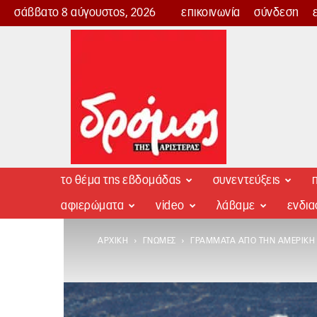
σάββατο 8 αύγουστος, 2026
επικοινωνία
σύνδεση
Δρόμος
της
Αριστεράς
το θέμα της εβδομάδας
συνεντεύξεις
π
αφιερώματα
video
λάβαμε
ενδι
ΑΡΧΙΚΉ
ΓΝΏΜΕΣ
ΓΡΆΜΜΑΤΑ ΑΠΌ ΤΗΝ ΑΜΕΡΙΚΉ