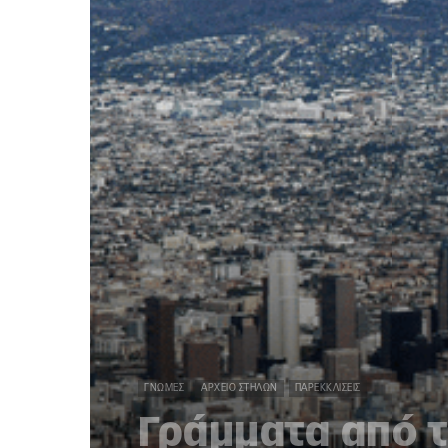
ΓΝΏΜΕΣ
ΑΡΧΕΊΟ ΣΤΗΛΏΝ
ΠΑΡΕΚΚΛΊΣΕΙΣ
Γράμματα από 