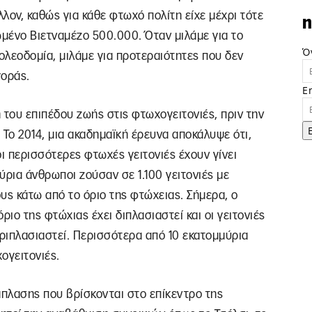
λον, καθώς για κάθε φτωχό πολίτη είχε μέχρι τότε
n
ωμένο Βιετναμέζο 500.000. Όταν μιλάμε για το
Ό
 πολεοδομία, μιλάμε για προτεραιότητες που δεν
γοράς.
E
 του επιπέδου ζωής στις φτωχογειτονιές, πριν την
 Το 2014, μια ακαδημαϊκή έρευνα αποκάλυψε ότι,
ι περισσότερες φτωχές γειτονιές έχουν γίνει
ύρια άνθρωποι ζούσαν σε 1.100 γειτονιές με
ς κάτω από το όριο της φτώχειας. Σήμερα, ο
ριο της φτώχιας έχει διπλασιαστεί και οι γειτονιές
ριπλασιαστεί. Περισσότερα από 10 εκατομμύρια
ογειτονιές.
άπλασης που βρίσκονται στο επίκεντρο της