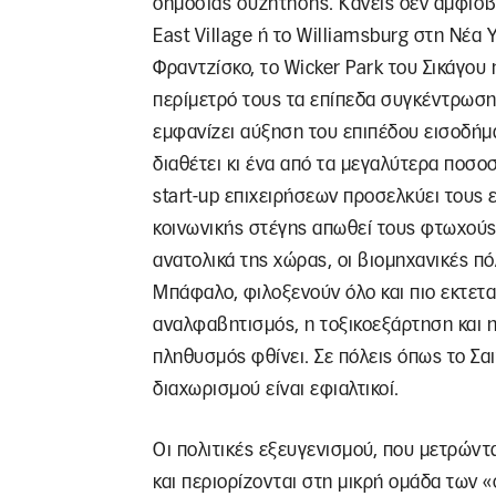
δημόσιας συζήτησης. Κανείς δεν αμφισβ
East Village ή το Williamsburg στη Νέα Υό
Φραντζίσκο, το Wicker Park του Σικάγου
περίμετρό τους τα επίπεδα συγκέντρωση
εμφανίζει αύξηση του επιπέδου εισοδήμ
διαθέτει κι ένα από τα μεγαλύτερα ποσο
start-up επιχειρήσεων προσελκύει τους
κοινωνικής στέγης απωθεί τους φτωχούς 
ανατολικά της χώρας, οι βιομηχανικές πόλ
Μπάφαλο, φιλοξενούν όλο και πιο εκτετ
αναλφαβητισμός, η τοξικοεξάρτηση και 
πληθυσμός φθίνει. Σε πόλεις όπως το Σαι
διαχωρισμού είναι εφιαλτικοί.
Οι πολιτικές εξευγενισμού, που μετρώντα
και περιορίζονται στη μικρή ομάδα των 