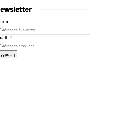
ewsletter
νομα:
mail:
*
Εγγραφή