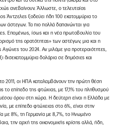
έντρο και τα δυτικά της πόλης (ακόμα και στο
νεχώς ανεβαίνουν. Άλλωστε, ο τελευταίος
 Λος Άντζελες ξοδεύει ήδη 100 εκατομμύρια το
των άστεγων. Τα πιο πολλά δαπανώνται για
ες. Επομένως, ίσως και η νέα πρωτοβουλία του
ρισμό της ορατότητας» των αστέγων, μια και η
ς Αγώνες του 2024. Αν μιλάμε για προτεραιότητες,
ξι δισεκατομμύρια δολάρια σε δημόσιες και
το 2011, οι ΗΠΑ καταλαμβάνουν την πρώτη θέση
 το επίπεδο της φτώχιας, με 17,1% του πληθυσμού
μέσου όρου στη χώρα. Η δεύτερη είναι η Ελλάδα με
Δανία, με επίπεδο φτώχειας στο 6%, είναι στην
ία με 8%, τη Γερμανία με 8,7%, το Ηνωμένο
αια, την αρχή της οικονομικής κρίσης αλλά, ήδη,