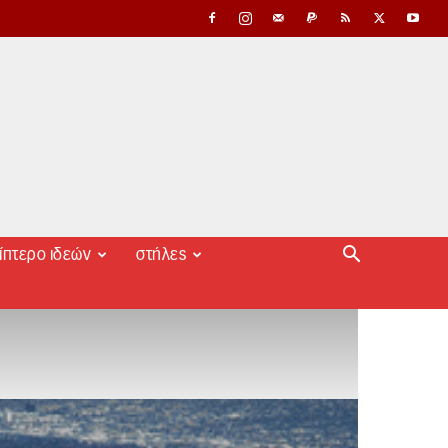
ίπτερο ιδεών
στήλες