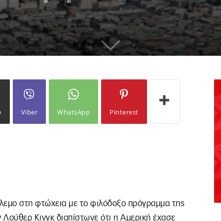
ω
Viber
WhatsApp
Pinterest
όλεμο στη φτώχεια με το φιλόδοξο πρόγραμμα της
ιν Λούθερ Κινγκ διαπίστωνε ότι η Αμερική έχασε