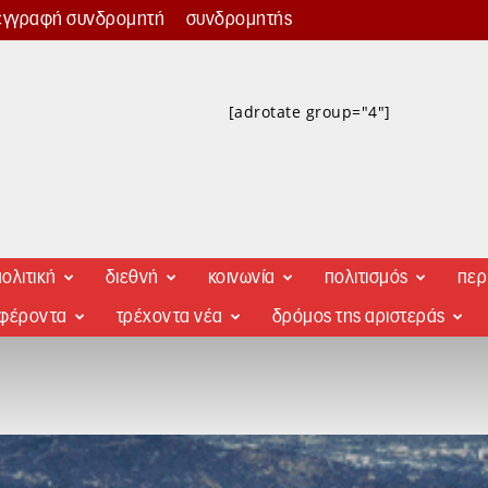
εγγραφή συνδρομητή
συνδρομητής
[adrotate group="4"]
ολιτική
διεθνή
κοινωνία
πολιτισμός
περ
αφέροντα
τρέχοντα νέα
δρόμος της αριστεράς