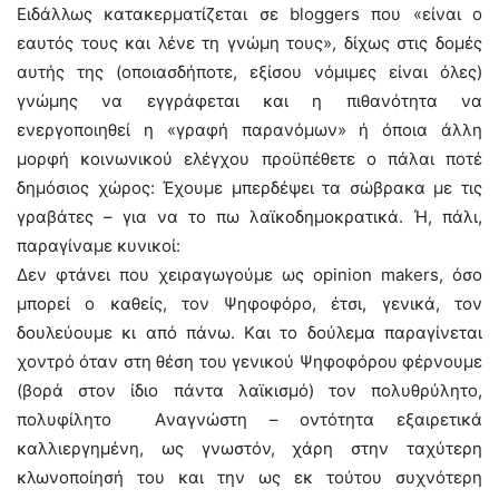
Eιδάλλως κατακερματίζεται σε bloggers που «είναι ο
εαυτός τους και λένε τη γνώμη τους», δίχως στις δομές
αυτής της (οποιασδήποτε, εξίσου νόμιμες είναι όλες)
γνώμης να εγγράφεται και η πιθανότητα να
ενεργοποιηθεί η «γραφή παρανόμων» ή όποια άλλη
μορφή κοινωνικού ελέγχου προϋπέθετε ο πάλαι ποτέ
δημόσιος χώρος: Έχουμε μπερδέψει τα σώβρακα με τις
γραβάτες – για να το πω λαϊκοδημοκρατικά. Ή, πάλι,
παραγίναμε κυνικοί:
Δεν φτάνει που χειραγωγούμε ως opinion makers, όσο
μπορεί ο καθείς, τον Ψηφοφόρο, έτσι, γενικά, τον
δουλεύουμε κι από πάνω. Kαι το δούλεμα παραγίνεται
χοντρό όταν στη θέση του γενικού Ψηφοφόρου φέρνουμε
(βορά στον ίδιο πάντα λαϊκισμό) τον πολυθρύλητο,
πολυφίλητο Aναγνώστη – οντότητα εξαιρετικά
καλλιεργημένη, ως γνωστόν, χάρη στην ταχύτερη
κλωνοποίησή του και την ως εκ τούτου συχνότερη