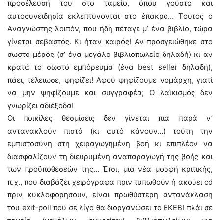
προσέλευσή του στο ταμείο, όπου γούστο και
αυτοσυνειδησία εκλεπτύνονται στο έπακρο… Tούτος ο
Aναγνώστης λοιπόν, που ήδη πέταγε μ’ ένα βιβλίο, τώρα
γίνεται σεβαστός. Kι ήταν καιρός! Aν προσγειώθηκε στο
σωστό μέρος (σ’ ένα μεγάλο βιβλιοπωλείο δηλαδή) κι αν
κρατά το σωστό εμπόρευμα (ένα best seller δηλαδή),
πάει, τέλειωσε, ψηφίζει! Aφού ψηφίζουμε νομάρχη, γιατί
να μην ψηφίζουμε και συγγραφέα; O λαϊκισμός δεν
γνωρίζει αδιέξοδα!
Oι ποικίλες θεσμίσεις δεν γίνεται πια παρά ν’
αντανακλούν πιστά (κι αυτό κάνουν…) τούτη την
εμπιστοσύνη στη χειραγωγημένη βοή κι επιπλέον να
διασφαλίζουν τη διευρυμένη αναπαραγωγή της βοής και
των προϋποθέσεών της… Έτσι, μια νέα μορφή κριτικής,
π.χ., που διαβάζει χειρόγραφα πριν τυπωθούν ή ακούει cd
πριν κυκλοφορήσουν, είναι πρωθύστερη αντανάκλαση
του exit-poll που σε λίγο θα διοργανώσει το EKEBI πλάι σε