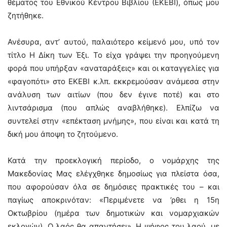
θέματος του Εθνικού Κέντρου Βιβλίου (ΕΚΕΒΙ), όπως μου
ζητήθηκε.
Ανέσυρα, αντ’ αυτού, παλαιότερο κείμενό μου, υπό τον
τίτλο Η Δίκη των Έξι. Το είχα γράψει την προηγούμενη
φορά που υπήρξαν «αναταράξεις» και οι καταγγελίες για
«φαγοπότι» στο ΕΚΕΒΙ κ.λπ. εκκρεμούσαν ανάμεσα στην
ανάλυση των αιτίων (που δεν έγινε ποτέ) και στο
λιντσάρισμα (που απλώς αναβλήθηκε). Ελπίζω να
συντελεί στην «επέκταση μνήμης», που είναι και κατά τη
δική μου άποψη το ζητούμενο.
Κατά την προεκλογική περίοδο, ο νομάρχης της
Μακεδονίας Μας ελέγχθηκε δημοσίως για πλείστα όσα,
που αφορούσαν όλα σε δημόσιες πρακτικές του – και
παγίως αποκρινόταν: «Περιμένετε να ’ρθει η 15η
Οκτωβρίου (ημέρα των δημοτικών και νομαρχιακών
εκλογών). O λαός θα απαντήσει». H ψήφος του λαού, με