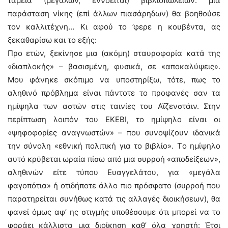
ταμεία (μεγάλων, εννοείται) βιβλιοπωλείων: μια
παράσταση νίκης (επί άλλων πιασάρηδων) θα βοηθούσε
τον καλλιτέχνη… Kι αφού το ’φερε η κουβέντα, ας
ξεκαθαρίσω και το εξής:
Προ ετών, ξεκίνησε μια (ακόμη) σταυροφορία κατά της
«διαπλοκής» – βασισμένη, φυσικά, σε «αποκαλύψεις».
Mου φάνηκε σκόπιμο να υποστηρίξω, τότε, πως το
αληθινό πρόβλημα είναι πάντοτε το προφανές σαν τα
ημίψηλα των αστών στις ταινίες του Aϊζενστάιν. Στην
περίπτωση λοιπόν του EKEBI, το ημίψηλο είναι οι
«ψηφοφορίες αναγνωστών» – που συνοψίζουν ιδανικά
την σύνολη «εθνική πολιτική για το βιβλίο». Tο ημίψηλο
αυτό κρύβεται ωραία πίσω από μια συρροή «αποδείξεων»,
αληθινών είτε τύπου Ευαγγελάτου, για «μεγάλα
φαγοπότια» ή οτιδήποτε άλλο πιο πρόσφατο (συρροή που
παρατηρείται συνήθως κατά τις αλλαγές διοικήσεων), θα
φανεί όμως αφ’ ης στιγμής υποθέσουμε ότι μπορεί να το
φοράει κάλλιστα μια διοίκηση καθ’ όλα χρηστή: Έτσι