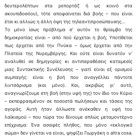
δευτερολέπτων στα ρεπορτάζ ή ως κοινό στα
σκουπιδοσόου), τότε αποφαίνεται διά βοής – που είναι
έτσι κι αλλιώς η άλλη όψη της τηλεαντιπροσώπευσης…
Το μόνο ίσως πρόβλημα σ’ αυτόν το θρίαμβο της
δημοκρατίας είναι – από πού έρχεται η βοή; Υποτίθεται
πως έρχεται από την Πνύκα – όμως έρχεται από την
Πλατεία της Νυρεμβέργης. Και ούτε είναι δυνατόν ν’
αναλυθεί σε δημηγορίες κι αντιπαραθέσεις καταμεσίς
μιας Συντακτικής Συνέλευσης – γιατί είναι εξ ορισμού
συμπαγής: είναι η βοή που αναγγέλλει πάντοτε
λιντσάρισμα (και μόνο). Και, ακριβώς γι’ αυτό,
αναγνωρίζουμε στη βοή (στην υφή της) τον ίδιο τον Κύριο
– εκπεφρασμένον σε ποσοστά πωλήσεων και τάσεις της
αγοράς. Αυτή ήταν άλλωστε ανέκαθεν η υφή του
λαϊκισμού – που τώρα του δίνουμε απλώς μεταμοντέρνο
επίχρισμα: Ένα ασαφές πλήθος, που μόνο «εκλογικό
σώμα» δεν γίνεται να είναι, ψηφίζει Γιωργάκη o altra cosa.