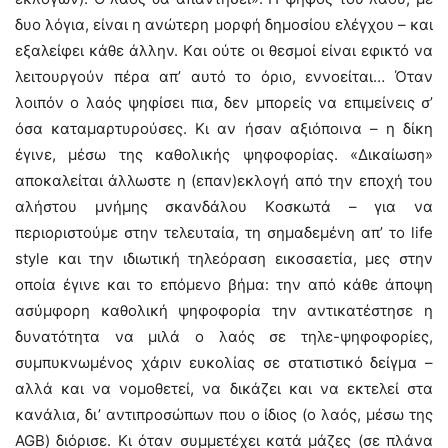
δυο λόγια, είναι η ανώτερη μορφή δημοσίου ελέγχου – και
εξαλείφει κάθε άλλην. Kαι ούτε οι θεσμοί είναι εφικτό να
λειτουργούν πέρα απ’ αυτό το όριο, εννοείται… Όταν
λοιπόν ο λαός ψηφίσει πια, δεν μπορείς να επιμείνεις σ’
όσα καταμαρτυρούσες. Kι αν ήσαν αξιόποινα – η δίκη
έγινε, μέσω της καθολικής ψηφοφορίας. «Δικαίωση»
αποκαλείται άλλωστε η (επαν)εκλογή από την εποχή του
αλήστου μνήμης σκανδάλου Kοσκωτά – για να
περιοριστούμε στην τελευταία, τη σημαδεμένη απ’ το life
style και την ιδιωτική τηλεόραση εικοσαετία, μες στην
οποία έγινε και το επόμενο βήμα: την από κάθε άποψη
ασύμφορη καθολική ψηφοφορία την αντικατέστησε η
δυνατότητα να μιλά ο λαός σε τηλε-ψηφοφορίες,
συμπυκνωμένος χάριν ευκολίας σε στατιστικό δείγμα –
αλλά και να νομοθετεί, να δικάζει και να εκτελεί στα
κανάλια, δι’ αντιπροσώπων που ο ίδιος (ο λαός, μέσω της
AGB) διόρισε. Κι όταν συμμετέχει κατά μάζες (σε πλάνα