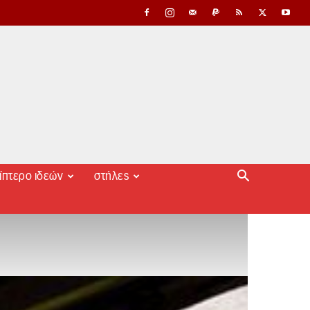
ίπτερο ιδεών
στήλες