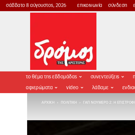
σάββατο 8 αύγουστος, 2026
επικοινωνία
σύνδεση
Δρόμος
της
Αριστεράς
το θέμα της εβδομάδας
συνεντεύξεις
π
αφιερώματα
video
λάβαμε
ενδι
ΑΡΧΙΚΉ
ΠΟΛΙΤΙΚΉ
ΓΑΠ ΝΟΎΜΕΡΟ 2: Η ΕΠΙΣΤΡΟΦ