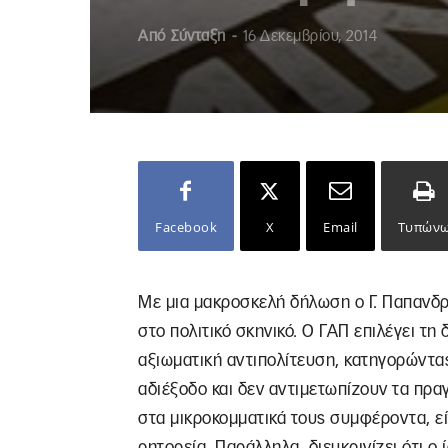
Από
Σύνταξη
-
16 Δεκεμβρίου, 2014
Facebook
X
Email
Τυπών
Με μια μακροσκελή δήλωση ο Γ. Παπανδρ
στο πολιτικό σκηνικό. Ο ΓΑΠ επιλέγει τ
αξιωματική αντιπολίτευση, κατηγορώντας
αδιέξοδο και δεν αντιμετωπίζουν τα πρα
στα μικροκομματικά τους συμφέροντα, εί
ρητορεία. Παράλληλα, διευκρινίζει ότι ο 