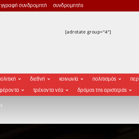
εγγραφή συνδρομητή
συνδρομητής
[adrotate group="4"]
ολιτική
διεθνή
κοινωνία
πολιτισμός
περ
αφέροντα
τρέχοντα νέα
δρόμος της αριστεράς
Ή;