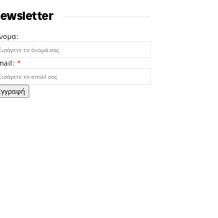
ewsletter
νομα:
mail:
*
Εγγραφή