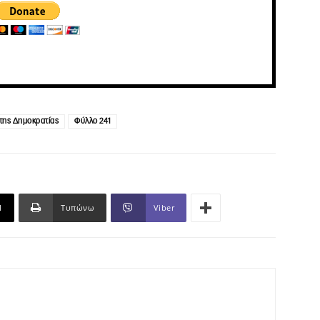
της Δημοκρατίας
Φύλλο 241
l
Τυπώνω
Viber