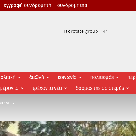
εγγραφή συνδρομητή
συνδρομητής
[adrotate group="4"]
ολιτική
διεθνή
κοινωνία
πολιτισμός
περ
αφέροντα
τρέχοντα νέα
δρόμος της αριστεράς
ΣΦΆΛΤΟΥ