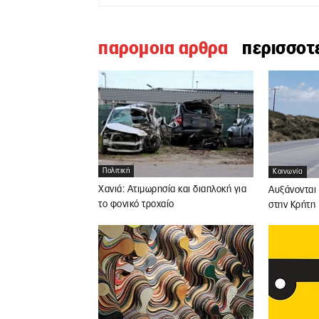
παρομοια αρθρα
περισσοτ
Πολιτική
Κοινωνία
Χανιά: Ατιμωρησία και διαπλοκή για
Αυξάνονται 
το φονικό τροχαίο
στην Κρήτη