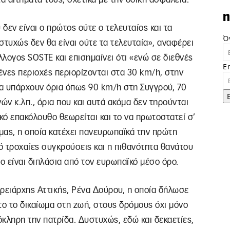
n
δεν είναι ο πρώτος ούτε ο τελευταίος και τα
Ό
στυχώς δεν θα είναι ούτε τα τελευταία», αναφέρει
λογος SOSTE και επισημαίνει ότι «ενώ σε διεθνές
E
ένες περιοχές περιορίζονται στα 30 km/h, στην
α υπάρχουν όρια όπως 90 km/h στη Συγγρού, 70
ν κ.λπ., όρια που και αυτά ακόμα δεν τηρούνται
κό επακόλουθο θεωρείται και το να πρωτοστατεί σ’
μας, η οποία κατέχει πανευρωπαϊκά την πρώτη
ό τροχαίες συγκρούσεις και η πιθανότητα θανάτου
ο είναι διπλάσια από τον ευρωπαϊκό μέσο όρο.
ειάρχης Αττικής, Ρένα Δούρου, η οποία δήλωσε
ητο το δικαίωμα στη ζωή, στους δρόμους όχι μόνο
όκληρη την πατρίδα. Δυστυχώς, εδώ και δεκαετίες,