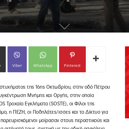
ω
Viber
WhatsApp
Pinterest
υστυχήματος της 16ης Οκτωβρίου, στην οδό Πέτρου
υγκέντρωση Μνήμης και Οργής, στην οποία
S Τροχαία Εγκλήματα (SOSTE), οι Φίλοι της
μο, η ΠΕΖΗ, οι Ποδηλάτες/ισσες και το Δίκτυο για
ι παρευρισκόμενοι μοίρασαν στους περαστικούς και
α αιτήματά τους, σχετικά με την οδική ασφάλεια.