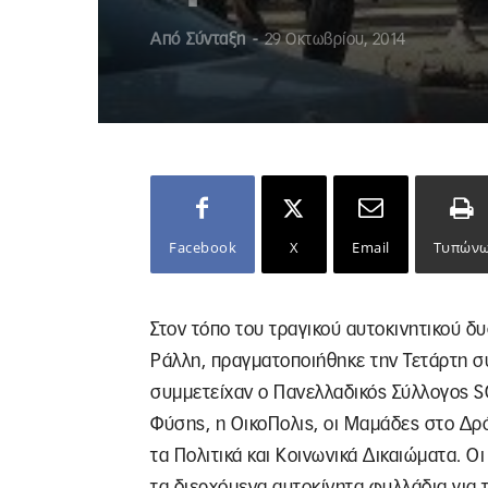
Από
Σύνταξη
-
29 Οκτωβρίου, 2014
Facebook
X
Email
Τυπών
Στον τόπο του τραγικού αυτοκινητικού δ
Ράλλη, πραγματοποιήθηκε την Τετάρτη σ
συμμετείχαν ο Πανελλαδικός Σύλλογος SO
Φύσης, η ΟικοΠολις, οι Μαμάδες στο Δρό
τα Πολιτικά και Κοινωνικά Δικαιώματα. Ο
τα διερχόμενα αυτοκίνητα φυλλάδια για τ