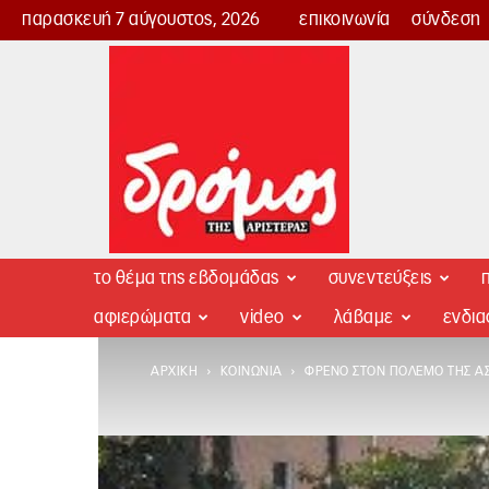
παρασκευή 7 αύγουστος, 2026
επικοινωνία
σύνδεση
Δρόμος
της
Αριστεράς
το θέμα της εβδομάδας
συνεντεύξεις
π
αφιερώματα
video
λάβαμε
ενδι
ΑΡΧΙΚΉ
ΚΟΙΝΩΝΊΑ
ΦΡΈΝΟ ΣΤΟΝ ΠΌΛΕΜΟ ΤΗΣ Α