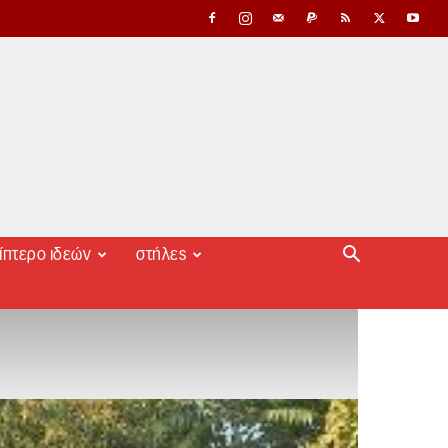
ίπτερο ιδεών
στήλες