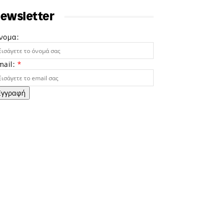
ewsletter
νομα:
mail:
*
Εγγραφή