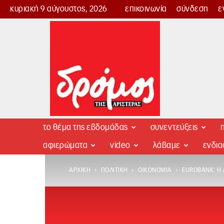
κυριακή 9 αύγουστος, 2026
επικοινωνία
σύνδεση
ε
Δρόμος
της
Αριστεράς
το θέμα της εβδομάδας
συνεντεύξεις
π
αφιερώματα
video
λάβαμε
ενδι
ΑΡΧΙΚΉ
ΠΟΛΙΤΙΚΉ
ΟΙΚΟΝΟΜΊΑ
EUROBANK: H 