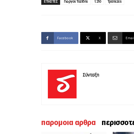
ΕΤΙΚΕΤΕΣ
Γιώργος Τοζίδης
τ 210
Τράπεζες
Facebook
X
Emai
Σύνταξη
παρομοια αρθρα
περισσοτ