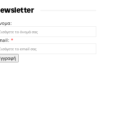
ewsletter
νομα:
mail:
*
Εγγραφή