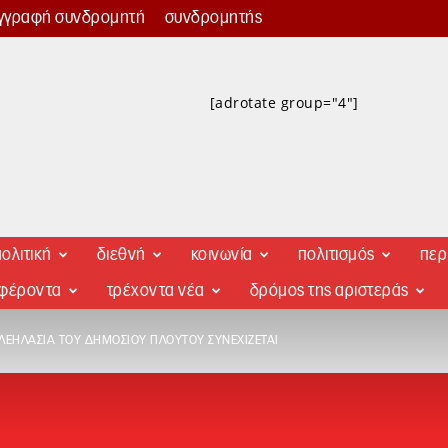
γγραφή συνδρομητή
συνδρομητής
[adrotate group="4"]
ολιτική
διεθνή
κοινωνία
πολιτισμός
περ
αφέροντα
τρέχοντα νέα
δρόμος της αριστεράς
ΛΕΗΛΑΣΊΑ ΤΟΥ ΔΗΜΌΣΙΟΥ ΠΛΟΎΤΟΥ ΣΥΝΕΧΊΖΕΤΑΙ