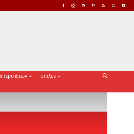
ίπτερο ιδεών
στήλες