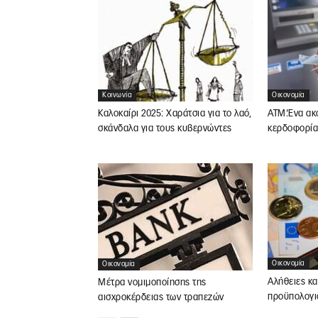
Κοινωνία
Οικονομία
Καλοκαίρι 2025: Χαράτσια για το λαό,
ΑΤΜ:Ένα ακό
σκάνδαλα για τους κυβερνώντες
κερδοφορία
Οικονομία
Οικονομία
Αλήθειες κα
Μέτρα νομιμοποίησης της
προϋπολογι
αισχροκέρδειας των τραπεζών