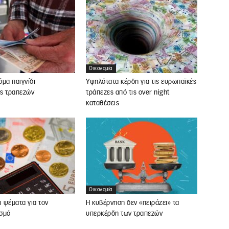
Οικονομία
μα παιγνίδι
Υψηλότατα κέρδη για τις ευρωπαϊκές
ς τραπεζών
τράπεζες από τις over night
καταθέσεις
Οικονομία
ι ψέματα για τον
Η κυβέρνηση δεν «πειράζει» τα
σμό
υπερκέρδη των τραπεζών