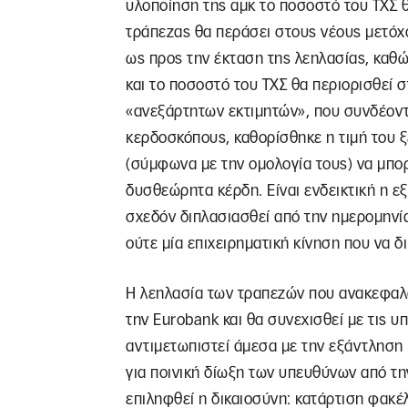
υλοποίηση της αμκ το ποσοστό του ΤΧΣ θ
τράπεζας θα περάσει στους νέους μετόχ
ως προς την έκταση της λεηλασίας, καθώ
και το ποσοστό του ΤΧΣ θα περιορισθεί
«ανεξάρτητων εκτιμητών», που συνδέοντ
κερδοσκόπους, καθορίσθηκε η τιμή του 
(σύμφωνα με την ομολογία τους) να μπο
δυσθεώρητα κέρδη. Είναι ενδεικτική η ε
σχεδόν διπλασιασθεί από την ημερομηνία
ούτε μία επιχειρηματική κίνηση που να δ
Η λεηλασία των τραπεζών που ανακεφαλα
την Eurobank και θα συνεχισθεί με τις υ
αντιμετωπιστεί άμεσα με την εξάντληση 
για ποινική δίωξη των υπευθύνων από τ
επιληφθεί η δικαιοσύνη: κατάρτιση φακέλ