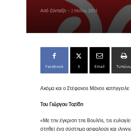
Από
Σύνταξη
-
2 Μαΐου, 2014
Facebook
X
Email
Τυπών
Ακόμα και ο Στέφανος Μάνος κατήγγειλε
Του Γιώργου Τοζίδη
«Με την έγκριση της Βουλής, τις ευλογίε
στηθεί ένα σύστημα ασφαλούς και ιλιγγ