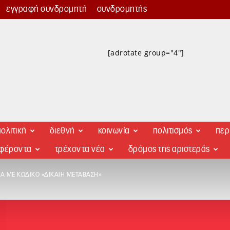
εγγραφή συνδρομητή
συνδρομητής
[adrotate group="4"]
ολιτική
διεθνή
κοινωνία
πολιτισμός
περ
αφέροντα
τρέχοντα νέα
δρόμος της αριστεράς
Α ΜΕ ΚΩΔΙΚΌ «ΔΊΚΑΙΗ ΜΕΤΆΒΑΣΗ»