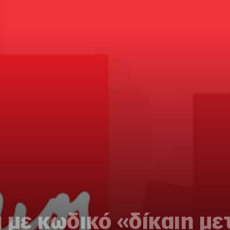
 με κωδικό «δίκαιη μ