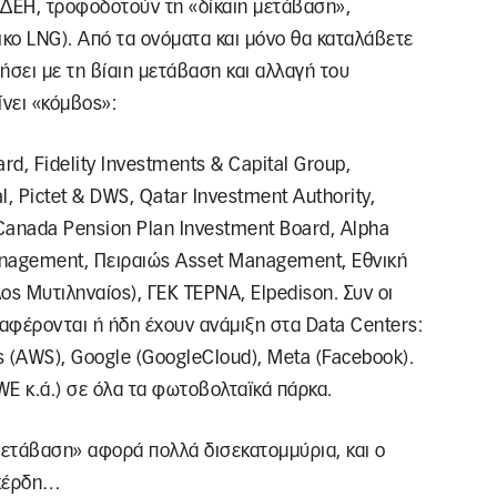
 ΔΕΗ, τροφοδοτούν τη «δίκαιη μετάβαση»,
ικο LNG). Από τα ονόματα και μόνο θα καταλάβετε
ρήσει με τη βίαιη μετάβαση και αλλαγή του
ίνει «κόμβος»:
rd, Fidelity Investments & Capital Group,
 Pictet & DWS, Qatar Investment Authority,
anada Pension Plan Investment Board, Alpha
nagement, Πειραιώς Asset Management, Εθνική
ς Μυτιληναίος), ΓΕΚ ΤΕΡΝΑ, Elpedison. Συν οι
ιαφέρονται ή ήδη έχουν ανάμιξη στα Data Centers:
 (AWS), Google (GoogleCloud), Meta (Facebook).
E κ.ά.) σε όλα τα φωτοβολταϊκά πάρκα.
 μετάβαση» αφορά πολλά δισεκατομμύρια, και ο
 κέρδη…