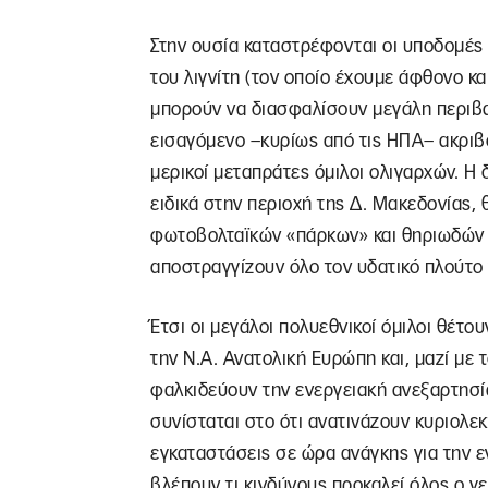
Στην ουσία καταστρέφονται οι υποδομές
του λιγνίτη (τον οποίο έχουμε άφθονο κα
μπορούν να διασφαλίσουν μεγάλη περιβαλ
εισαγόμενο –κυρίως από τις ΗΠΑ– ακριβ
μερικοί μεταπράτες όμιλοι ολιγαρχών. Η 
ειδικά στην περιοχή της Δ. Μακεδονίας,
φωτοβολταϊκών «πάρκων» και θηριωδών D
αποστραγγίζουν όλο τον υδατικό πλούτο 
Έτσι οι μεγάλοι πολυεθνικοί όμιλοι θέτο
την Ν.Α. Ανατολική Ευρώπη και, μαζί με 
φαλκιδεύουν την ενεργειακή ανεξαρτησία
συνίσταται στο ότι ανατινάζουν κυριολε
εγκαταστάσεις σε ώρα ανάγκης για την ε
βλέπουν τι κινδύνους προκαλεί όλος ο γ