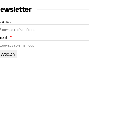
ewsletter
νομα:
mail:
*
Εγγραφή