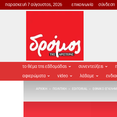
παρασκευή 7 αύγουστος, 2026
επικοινωνία
σύνδεση
Δρόμος
της
Αριστεράς
το θέμα της εβδομάδας
συνεντεύξεις
π
αφιερώματα
video
λάβαμε
ενδι
ΑΡΧΙΚΉ
ΠΟΛΙΤΙΚΉ
EDITORIAL
ΕΘΝΙΚΌ ΈΓΚΛΗΜ