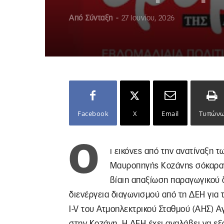
Από
Σύνταξη
-
27 Ιουνίου, 2026
Facebook
X
Email
Τυπών
Ο
ι εικόνες από την ανατίναξη 
Μαυροπηγής Κοζάνης σόκαραν 
βίαιη απαξίωση παραγωγικού δ
διενέργεια διαγωνισμού από τη ΔΕΗ για
I-V του Ατμοηλεκτρικού Σταθμού (ΑΗΣ) 
στην Κοζάνη. Η ΔΕΗ έχει αναλάβει να εξ