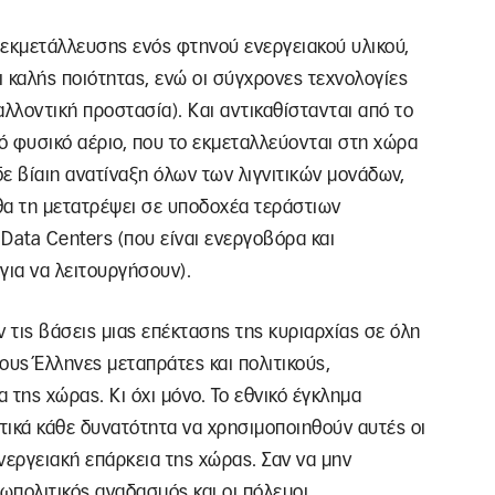
 εκμετάλλευσης ενός φτηνού ενεργειακού υλικού,
ι καλής ποιότητας, ενώ οι σύγχρονες τεχνολογίες
λοντική προστασία). Και αντικαθίστανται από το
ό φυσικό αέριο, που το εκμεταλλεύονται στη χώρα
δε βίαιη ανατίναξη όλων των λιγνιτικών μονάδων,
 θα τη μετατρέψει σε υποδοχέα τεράστιων
ata Centers (που είναι ενεργοβόρα και
για να λειτουργήσουν).
υν τις βάσεις μιας επέκτασης της κυριαρχίας σε όλη
τους Έλληνες μεταπράτες και πολιτικούς,
 της χώρας. Κι όχι μόνο. Το εθνικό έγκλημα
κτικά κάθε δυνατότητα να χρησιμοποιηθούν αυτές οι
νεργειακή επάρκεια της χώρας. Σαν να μην
εωπολιτικός αναδασμός και οι πόλεμοι…