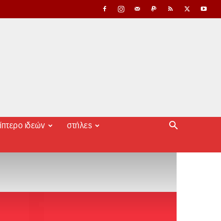
ίπτερο ιδεών
στήλες