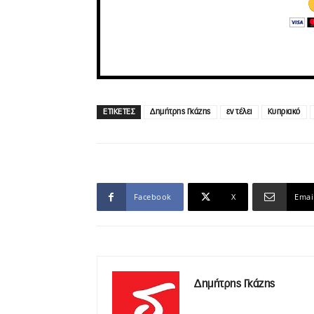
ΕΤΙΚΕΤΕΣ
Δημήτρης Γκάζης
εν τέλει
Κυπριακό
Facebook
X
Emai
Δημήτρης Γκάζης