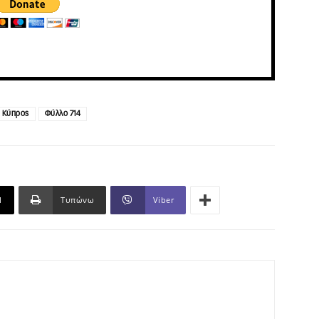
Κύπρος
Φύλλο 714
l
Τυπώνω
Viber