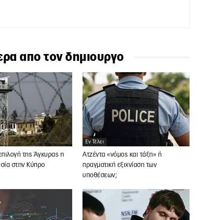
ερα απο τον δημιουργο
Εν Τέλει
επιλογή της Άγκυρας η
Ατζέντα «νόμος και τάξη» ή
υσία στην Κύπρο
πραγματική εξιχνίαση των
υποθέσεων;