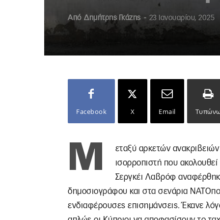
Από
Δημήτρης Γκάζης
-
23 Ιανουαρίου, 2025
Facebook
X
Email
Τυπών
Μ
εταξύ αρκετών ανακριβειών
ισορροπιστή που ακολουθεί 
Σεργκέι Λαβρόφ αναφέρθηκ
δημοσιογράφου και στα σενάρια ΝΑΤΟπο
ενδιαφέρουσες επισημάνσεις. Έκανε λόγο
απλώς οι Κύπριοι να αποφασίσουν το ταχ