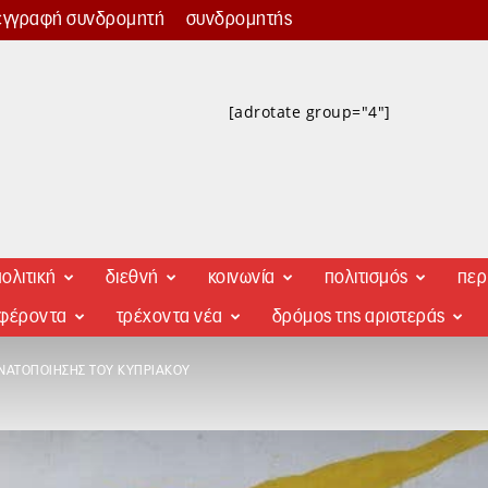
εγγραφή συνδρομητή
συνδρομητής
[adrotate group="4"]
ολιτική
διεθνή
κοινωνία
πολιτισμός
περ
αφέροντα
τρέχοντα νέα
δρόμος της αριστεράς
 ΝΑΤΟΠΟΊΗΣΗΣ ΤΟΥ ΚΥΠΡΙΑΚΟΎ