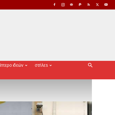
ίπτερο ιδεών
στήλες