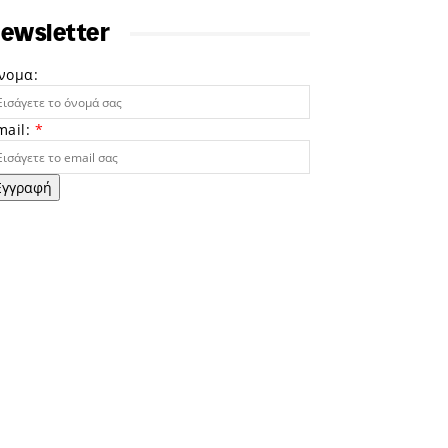
ewsletter
νομα:
mail:
*
Εγγραφή