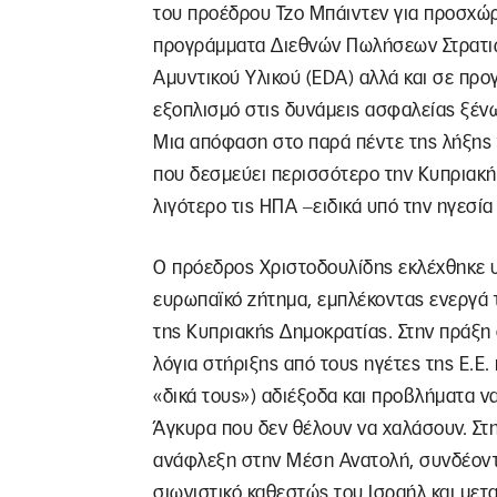
του προέδρου Τζο Μπάιντεν για προσχώ
προγράμματα Διεθνών Πωλήσεων Στρατιω
Αμυντικού Υλικού (EDA) αλλά και σε πρ
εξοπλισμό στις δυνάμεις ασφαλείας ξένω
Μια απόφαση στο παρά πέντε της λήξης
που δεσμεύει περισσότερο την Κυπριακή
λιγότερο τις ΗΠΑ ‒ειδικά υπό την ηγεσί
Ο πρόεδρος Χριστοδουλίδης εκλέχθηκε υ
ευρωπαϊκό ζήτημα, εμπλέκοντας ενεργά 
της Κυπριακής Δημοκρατίας. Στην πράξη
λόγια στήριξης από τους ηγέτες της Ε.Ε
«δικά τους») αδιέξοδα και προβλήματα ν
Άγκυρα που δεν θέλουν να χαλάσουν. Στ
ανάφλεξη στην Μέση Ανατολή, συνδέοντα
σιωνιστικό καθεστώς του Ισραήλ και με