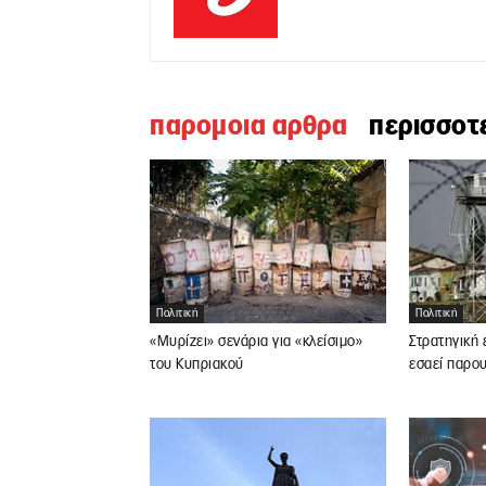
παρομοια αρθρα
περισσοτ
Πολιτική
Πολιτική
«Μυρίζει» σενάρια για «κλείσιμο»
Στρατηγική 
του Κυπριακού
εσαεί παρο