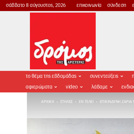
σάββατο 8 αύγουστος, 2026
επικοινωνία
σύνδεση
Δρόμος
της
Αριστεράς
το θέμα της εβδομάδας
συνεντεύξεις
π
αφιερώματα
video
λάβαμε
ενδι
ΑΡΧΙΚΉ
ΣΤΉΛΕΣ
ΕΝ ΤΈΛΕΙ
ΕΠΙΚΊΝΔΥΝΗ ΖΑΡΙΆ