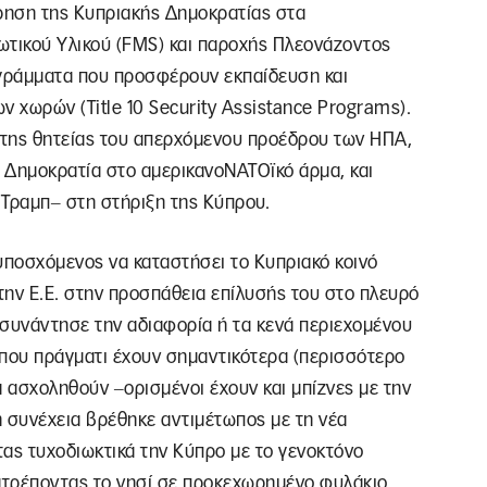
ρηση της Κυπριακής Δημοκρατίας στα
τικού Υλικού (FMS) και παροχής Πλεονάζοντος
ογράμματα που προσφέρουν εκπαίδευση και
ν χωρών (Title 10 Security Assistance Programs).
 της θητείας του απερχόμενου προέδρου των ΗΠΑ,
 Δημοκρατία στο αμερικανοΝΑΤΟϊκό άρμα, και
α Τραμπ‒ στη στήριξη της Κύπρου.
ποσχόμενος να καταστήσει το Κυπριακό κοινό
την Ε.Ε. στην προσπάθεια επίλυσής του στο πλευρό
 συνάντησε την αδιαφορία ή τα κενά περιεχομένου
. που πράγματι έχουν σημαντικότερα (περισσότερο
α ασχοληθούν ‒ορισμένοι έχουν και μπίζνες με την
η συνέχεια βρέθηκε αντιμέτωπος με τη νέα
ς τυχοδιωκτικά την Κύπρο με το γενοκτόνο
τατρέποντας το νησί σε προκεχωρημένο φυλάκιο