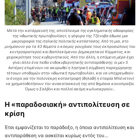
Μετά την κατάρρευσή της, αποτέλεσμα της εγκληματικής αδιαφορίας
της «ιδιωτικής πρωτοβουλίας», η γέφυρα της Τζένοβα έδωσε μια
μικρογραφία της ιταλικής πολιτικής κατάστασης. Από τη μια, στο
μνημόσυνο για τα 43 θύματα ο κόσμος γιουχάισε τους εκπροσώπους του
κεντροαριστερού και διαπλεκόμενου Δημοκρατικού Κόμματος, και
χειροκρότησε τους κυβερνητικούς. Από την άλλη, η επόμενη μέρα έχει
γίνει άλλο ένα πεδίο ενδοκυβερνητικής αντιπαράθεσης: οι μεν 5
Αστέρες επιμένουν να ακυρωθεί η ληστρική σύμβαση παραχώρησης
τέτοιων υποδομών στην «ιδιωτική πρωτοβουλία», και να υποχρεωθούν
οι ένοχοι για την πολύνεκρη καταστροφή (δηλαδή η εταιρία Μπένετον)
να χρηματοδοτήσουν την ανακατασκευή της από δημόσια κοινοπραξία.
Όμως ο Σαλβίνι και πολλοί ακόμη κωλυσιεργούν…
Η «παραδοσιακή» αντιπολίτευση σε
κρίση
Έτσι εμφανίζεται το παράδοξο, η όποια αντιπολίτευση και
αντιπαράθεση να ασκείται κυρίως εντός του…