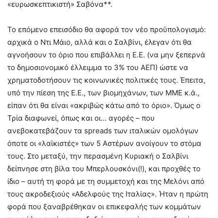
«ευρωσκεπτικιστή» Σαβόνα**.
Το επόμενο επεισόδιο θα αφορά τον νέο προϋπολογισμό:
αρχικά ο Ντι Μάιο, αλλά και ο Σαλβίνι, έλεγαν ότι θα
αγνοήσουν το όριο που επιβάλλει η Ε.Ε. (να μην ξεπερνά
το δημοσιονομικό έλλειμμα το 3% του ΑΕΠ) ώστε να
χρηματοδοτήσουν τις κοινωνικές πολιτικές τους. Έπειτα,
υπό την πίεση της Ε.Ε., των βιομηχάνων, των ΜΜΕ κ.ά.,
είπαν ότι θα είναι «ακριβώς κάτω από το όριο». Όμως ο
Τρία διαφωνεί, όπως και οι… αγορές – που
ανεβοκατεβάζουν τα spreads των ιταλικών ομολόγων
όποτε οι «λαϊκιστές» των 5 Αστέρων ανοίγουν το στόμα
τους. Στο μεταξύ, την περασμένη Κυριακή ο Σαλβίνι
δείπνησε στη βίλα του Μπερλουσκόνι(!), και προχθές το
ίδιο – αυτή τη φορά με τη συμμετοχή και της Μελόνι από
τους ακροδεξιούς «Αδελφούς της Ιταλίας». Ήταν η πρώτη
φορά που ξαναβρέθηκαν οι επικεφαλής των κομμάτων