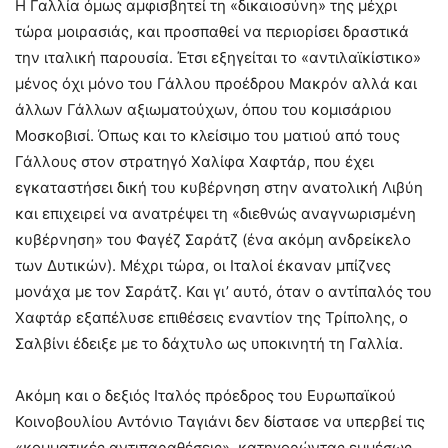
Η Γαλλία όμως αμφισβητεί τη «δικαιοσύνη» της μέχρι
τώρα μοιρασιάς, και προσπαθεί να περιορίσει δραστικά
την ιταλική παρουσία. Έτσι εξηγείται το «αντιλαϊκίστικο»
μένος όχι μόνο του Γάλλου προέδρου Μακρόν αλλά και
άλλων Γάλλων αξιωματούχων, όπου του κομισάριου
Μοσκοβισί. Όπως και το κλείσιμο του ματιού από τους
Γάλλους στον στρατηγό Χαλίφα Χαφτάρ, που έχει
εγκαταστήσει δική του κυβέρνηση στην ανατολική Λιβύη
και επιχειρεί να ανατρέψει τη «διεθνώς αναγνωρισμένη
κυβέρνηση» του Φαγέζ Σαράτζ (ένα ακόμη ανδρείκελο
των Δυτικών). Μέχρι τώρα, οι Ιταλοί έκαναν μπίζνες
μονάχα με τον Σαράτζ. Και γι’ αυτό, όταν ο αντίπαλός του
Χαφτάρ εξαπέλυσε επιθέσεις εναντίον της Τρίπολης, ο
Σαλβίνι έδειξε με το δάχτυλο ως υποκινητή τη Γαλλία.
Ακόμη και ο δεξιός Ιταλός πρόεδρος του Ευρωπαϊκού
Κοινοβουλίου Αντόνιο Ταγιάνι δεν δίστασε να υπερβεί τις
«κομματικές αντιπαραθέσεις», κατηγορώντας εμμέσως