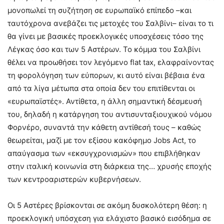
μονοπωλεί τη συζήτηση σε ευρωπαϊκό επίπεδο –και
ταυτόχρονα ανεβάζει τις μετοχές του Σαλβίνι– είναι το τι
θα γίνει με βασικές προεκλογικές υποσχέσεις τόσο της
Λέγκας όσο και των 5 Αστέρων. Το κόμμα του Σαλβίνι
θέλει να προωθήσει τον λεγόμενο flat tax, ελαφραίνοντας
τη φορολόγηση των εύπορων, κι αυτό είναι βέβαια ένα
από τα λίγα μέτωπα στα οποία δεν του επιτίθενται οι
«ευρωπαϊστές». Αντίθετα, η άλλη σημαντική δέσμευσή
του, δηλαδή η κατάργηση του αντισυνταξιουχικού νόμου
Φορνέρο, συναντά την κάθετη αντίθεσή τους – καθώς
θεωρείται, μαζί με τον εξίσου κακόφημο Jobs Act, το
απαύγασμα των «εκσυγχρονισμών» που επιβλήθηκαν
στην ιταλική κοινωνία στη διάρκεια της… χρυσής εποχής
των κεντροαριστερών κυβερνήσεων.
Οι 5 Αστέρες βρίσκονται σε ακόμη δυσκολότερη θέση: η
προεκλογική υπόσχεση για ελάχιστο βασικό εισόδημα σε