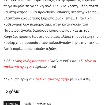
πλην σαφώς τη γαλλική ανάμιξη: «Τα κράτη-μέλη πρέπει
να σταματήσουν να προωθούν εθνικές στρατηγικές που
βλάπτουν όλους τους Ευρωπαίους», είπε… Η ιταλική
κυβέρνηση δεν περιορίστηκε στην καταγγελία του
Παρισιού: άνοιξε διαύλους επικοινωνίας και με τον
Χαφτάρ, προσπαθώντας να διασφαλίσει τη συνέχιση της
κυρίαρχης παρουσίας των πολυεθνικών της στην Ιταλία.
Αυτά περί… ευρωπαϊκών αξιών.
*
Βλ. «
Νίκη ενός υπαρκτού
“λαϊκισμού”» και «
Τι λένε οι
απόλυτοι αριθμοί
» (φύλλο 398).
**
Βλ. αφιέρωμα «
Ιταλική αναταραχή
» (φύλλο 410).
Σχόλια
ΕΤΙΚΕΤΕΣ
Ιταλία
Φύλλο 422