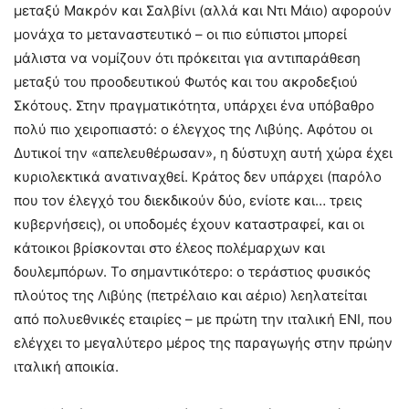
μεταξύ Μακρόν και Σαλβίνι (αλλά και Ντι Μάιο) αφορούν
μονάχα το μεταναστευτικό – οι πιο εύπιστοι μπορεί
μάλιστα να νομίζουν ότι πρόκειται για αντιπαράθεση
μεταξύ του προοδευτικού Φωτός και του ακροδεξιού
Σκότους. Στην πραγματικότητα, υπάρχει ένα υπόβαθρο
πολύ πιο χειροπιαστό: ο έλεγχος της Λιβύης. Αφότου οι
Δυτικοί την «απελευθέρωσαν», η δύστυχη αυτή χώρα έχει
κυριολεκτικά ανατιναχθεί. Κράτος δεν υπάρχει (παρόλο
που τον έλεγχό του διεκδικούν δύο, ενίοτε και… τρεις
κυβερνήσεις), οι υποδομές έχουν καταστραφεί, και οι
κάτοικοι βρίσκονται στο έλεος πολέμαρχων και
δουλεμπόρων. Το σημαντικότερο: ο τεράστιος φυσικός
πλούτος της Λιβύης (πετρέλαιο και αέριο) λεηλατείται
από πολυεθνικές εταιρίες – με πρώτη την ιταλική ΕΝΙ, που
ελέγχει το μεγαλύτερο μέρος της παραγωγής στην πρώην
ιταλική αποικία.