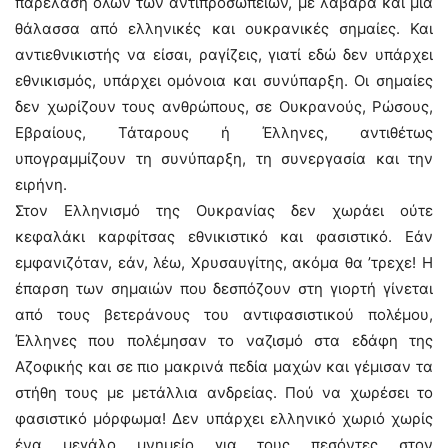
παρέλαση όλων των αντιπροσωπειών, με λάβαρα και μια
θάλασσα από ελληνικές και ουκρανικές σημαίες. Και
αντιεθνικιστής να είσαι, ραγίζεις, γιατί εδώ δεν υπάρχει
εθνικισμός, υπάρχει ομόνοια και συνύπαρξη. Οι σημαίες
δεν χωρίζουν τους ανθρώπους, σε Ουκρανούς, Ρώσους,
Εβραίους, Τάταρους ή Έλληνες, αντιθέτως
υπογραμμίζουν τη συνύπαρξη, τη συνεργασία και την
ειρήνη.
Στον Ελληνισμό της Ουκρανίας δεν χωράει ούτε
κεφαλάκι καρφίτσας εθνικιστικό και φασιστικό. Εάν
εμφανιζόταν, εάν, λέω, Χρυσαυγίτης, ακόμα θα ’τρεχε! Η
έπαρση των σημαιών που δεσπόζουν στη γιορτή γίνεται
από τους βετεράνους του αντιφασιστικού πολέμου,
Έλληνες που πολέμησαν το ναζισμό στα εδάφη της
Αζοφικής και σε πιο μακρινά πεδία μαχών και γέμισαν τα
στήθη τους με μετάλλια ανδρείας. Πού να χωρέσει το
φασιστικό μόρφωμα! Δεν υπάρχει ελληνικό χωριό χωρίς
ένα μεγάλο μνημείο για τους πεσόντες στον