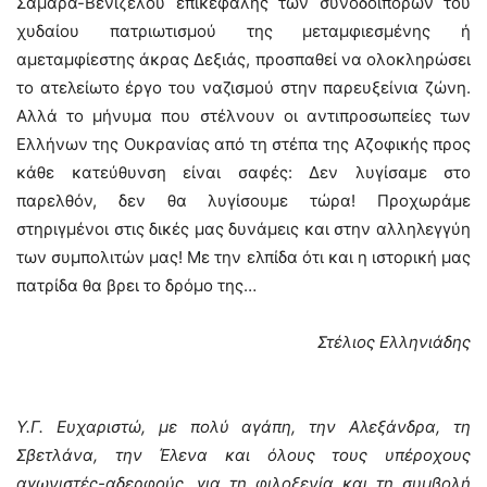
Σαμαρά-Βενιζέλου επικεφαλής των συνοδοιπόρων του
χυδαίου πατριωτισμού της μεταμφιεσμένης ή
αμεταμφίεστης άκρας Δεξιάς, προσπαθεί να ολοκληρώσει
το ατελείωτο έργο του ναζισμού στην παρευξείνια ζώνη.
Αλλά το μήνυμα που στέλνουν οι αντιπροσωπείες των
Ελλήνων της Ουκρανίας από τη στέπα της Αζοφικής προς
κάθε κατεύθυνση είναι σαφές: Δεν λυγίσαμε στο
παρελθόν, δεν θα λυγίσουμε τώρα! Προχωράμε
στηριγμένοι στις δικές μας δυνάμεις και στην αλληλεγγύη
των συμπολιτών μας! Με την ελπίδα ότι και η ιστορική μας
πατρίδα θα βρει το δρόμο της…
Στέλιος Ελληνιάδης
Υ.Γ. Ευχαριστώ, με πολύ αγάπη, την Αλεξάνδρα, τη
Σβετλάνα, την Έλενα και όλους τους υπέροχους
αγωνιστές-αδερφούς, για τη φιλοξενία και τη συμβολή