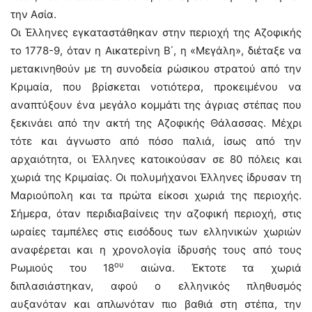
την Ασία.
Οι Έλληνες εγκαταστάθηκαν στην περιοχή της Αζοφικής
το 1778-9, όταν η Αικατερίνη Β΄, η «Μεγάλη», διέταξε να
μετακινηθούν με τη συνοδεία ρώσικου στρατού από την
Κριμαία, που βρίσκεται νοτιότερα, προκειμένου να
αναπτύξουν ένα μεγάλο κομμάτι της άγριας στέπας που
ξεκινάει από την ακτή της Αζοφικής Θάλασσας. Μέχρι
τότε και άγνωστο από πόσο παλιά, ίσως από την
αρχαιότητα, οι Έλληνες κατοικούσαν σε 80 πόλεις και
χωριά της Κριμαίας. Οι πολυμήχανοι Έλληνες ίδρυσαν τη
Μαριούπολη και τα πρώτα είκοσι χωριά της περιοχής.
Σήμερα, όταν περιδιαβαίνεις την αζοφική περιοχή, στις
ωραίες ταμπέλες στις εισόδους των ελληνικών χωριών
αναφέρεται και η χρονολογία ίδρυσής τους από τους
ου
Ρωμιούς του 18
αιώνα. Έκτοτε τα χωριά
διπλασιάστηκαν, αφού ο ελληνικός πληθυσμός
αυξανόταν και απλωνόταν πιο βαθιά στη στέπα, την