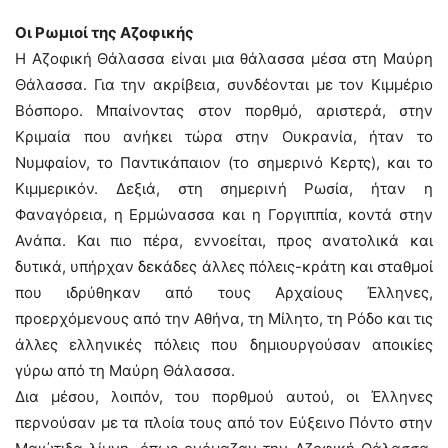
Οι Ρωμιοί της Αζοφικής
Η Αζοφική Θάλασσα είναι μια θάλασσα μέσα στη Μαύρη
Θάλασσα. Για την ακρίβεια, συνδέονται με τον Κιμμέριο
Βόσπορο. Μπαίνοντας στον πορθμό, αριστερά, στην
Κριμαία που ανήκει τώρα στην Ουκρανία, ήταν το
Νυμφαίον, το Παντικάπαιον (το σημερινό Κερτς), και το
Κιμμερικόν. Δεξιά, στη σημερινή Ρωσία, ήταν η
Φαναγόρεια, η Ερμώνασσα και η Γοργιππία, κοντά στην
Ανάπα. Και πιο πέρα, εννοείται, προς ανατολικά και
δυτικά, υπήρχαν δεκάδες άλλες πόλεις-κράτη και σταθμοί
που ιδρύθηκαν από τους Αρχαίους Έλληνες,
προερχόμενους από την Αθήνα, τη Μίλητο, τη Ρόδο και τις
άλλες ελληνικές πόλεις που δημιουργούσαν αποικίες
γύρω από τη Μαύρη Θάλασσα.
Δια μέσου, λοιπόν, του πορθμού αυτού, οι Έλληνες
περνούσαν με τα πλοία τους από τον Εύξεινο Πόντο στην