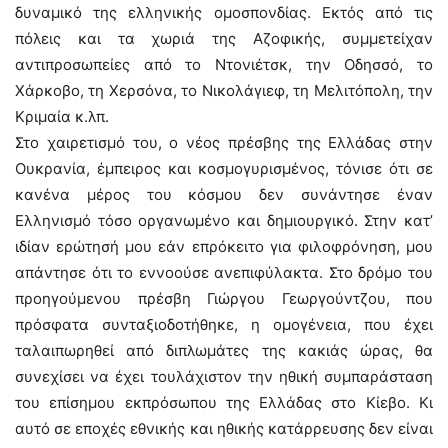
δυναμικό της ελληνικής ομοσπονδίας. Εκτός από τις
πόλεις και τα χωριά της Αζοφικής, συμμετείχαν
αντιπροσωπείες από το Ντονιέτσκ, την Οδησσό, το
Χάρκοβο, τη Χερσόνα, το Νικολάγιεφ, τη Μελιτόπολη, την
Κριμαία κ.λπ.
Στο χαιρετισμό του, ο νέος πρέσβης της Ελλάδας στην
Ουκρανία, έμπειρος και κοσμογυρισμένος, τόνισε ότι σε
κανένα μέρος του κόσμου δεν συνάντησε έναν
Ελληνισμό τόσο οργανωμένο και δημιουργικό. Στην κατ’
ιδίαν ερώτησή μου εάν επρόκειτο για φιλοφρόνηση, μου
απάντησε ότι το εννοούσε ανεπιφύλακτα. Στο δρόμο του
προηγούμενου πρέσβη Γιώργου Γεωργούντζου, που
πρόσφατα συνταξιοδοτήθηκε, η ομογένεια, που έχει
ταλαιπωρηθεί από διπλωμάτες της κακιάς ώρας, θα
συνεχίσει να έχει τουλάχιστον την ηθική συμπαράσταση
του επίσημου εκπρόσωπου της Ελλάδας στο Κίεβο. Κι
αυτό σε εποχές εθνικής και ηθικής κατάρρευσης δεν είναι