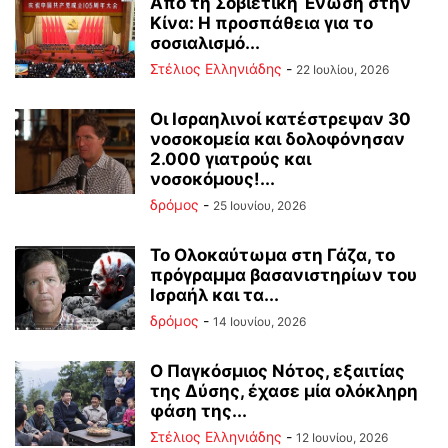
Από τη Σοβιετική Ένωση στην
Κίνα: Η προσπάθεια για το
σοσιαλισμό...
Στέλιος Ελληνιάδης
-
22 Ιουλίου, 2026
Οι Ισραηλινοί κατέστρεψαν 30
νοσοκομεία και δολοφόνησαν
2.000 γιατρούς και
νοσοκόμους!...
δρόμος
-
25 Ιουνίου, 2026
Το Ολοκαύτωμα στη Γάζα, το
πρόγραμμα βασανιστηρίων του
Ισραήλ και τα...
δρόμος
-
14 Ιουνίου, 2026
Ο Παγκόσμιος Νότος, εξαιτίας
της Δύσης, έχασε μία ολόκληρη
φάση της...
Στέλιος Ελληνιάδης
-
12 Ιουνίου, 2026