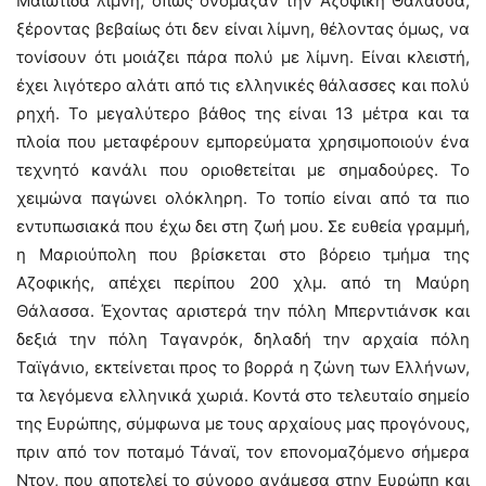
Μαιώτιδα λίμνη, όπως ονόμαζαν την Αζοφική Θάλασσα,
ξέροντας βεβαίως ότι δεν είναι λίμνη, θέλοντας όμως, να
τονίσουν ότι μοιάζει πάρα πολύ με λίμνη. Είναι κλειστή,
έχει λιγότερο αλάτι από τις ελληνικές θάλασσες και πολύ
ρηχή. Το μεγαλύτερο βάθος της είναι 13 μέτρα και τα
πλοία που μεταφέρουν εμπορεύματα χρησιμοποιούν ένα
τεχνητό κανάλι που οριοθετείται με σημαδούρες. Το
χειμώνα παγώνει ολόκληρη. Το τοπίο είναι από τα πιο
εντυπωσιακά που έχω δει στη ζωή μου. Σε ευθεία γραμμή,
η Μαριούπολη που βρίσκεται στο βόρειο τμήμα της
Αζοφικής, απέχει περίπου 200 χλμ. από τη Μαύρη
Θάλασσα. Έχοντας αριστερά την πόλη Μπερντιάνσκ και
δεξιά την πόλη Ταγανρόκ, δηλαδή την αρχαία πόλη
Ταϊγάνιο, εκτείνεται προς το βορρά η ζώνη των Ελλήνων,
τα λεγόμενα ελληνικά χωριά. Κοντά στο τελευταίο σημείο
της Ευρώπης, σύμφωνα με τους αρχαίους μας προγόνους,
πριν από τον ποταμό Τάναϊ, τον επονομαζόμενο σήμερα
Ντον, που αποτελεί το σύνορο ανάμεσα στην Ευρώπη και