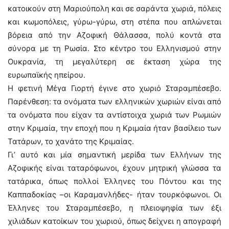
κατοικούν στη Μαριούπολη και σε σαράντα χωριά, πόλεις
και κωμοπόλεις, γύρω-γύρω, στη στέπα που απλώνεται
βόρεια από την Αζοφική Θάλασσα, πολύ κοντά στα
σύνορα με τη Ρωσία. Στο κέντρο του Ελληνισμού στην
Ουκρανία, τη μεγαλύτερη σε έκταση χώρα της
ευρωπαϊκής ηπείρου.
Η φετινή Μέγα Γιορτή έγινε στο χωριό Σταραμπέσεβο.
Παρένθεση: τα ονόματα των ελληνικών χωριών είναι από
τα ονόματα που είχαν τα αντίστοιχα χωριά των Ρωμιών
στην Κριμαία, την εποχή που η Κριμαία ήταν βασίλειο των
Τατάρων, το χανάτο της Κριμαίας.
Γι’ αυτό και μία σημαντική μερίδα των Ελλήνων της
Αζοφικής είναι ταταρόφωνοι, έχουν μητρική γλώσσα τα
τατάρικα, όπως πολλοί Έλληνες του Πόντου και της
Καππαδοκίας –οι Καραμανλήδες- ήταν τουρκόφωνοι. Οι
Έλληνες του Σταραμπέσεβο, η πλειοψηφία των έξι
χιλιάδων κατοίκων του χωριού, όπως δείχνει η απογραφή