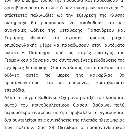
τον πιο επίσημο τρόπο την προδοσία και παρέδωσαν τη
διακυβέρνηση στον εκλεκτό των «δυνάμεων κατοχής». Οι
απίστευτες παλινωδίες ως την εξεύρεση της «λύσης
σωτηρίας» θα μπορούσαν να αποδοθούν και ως
αναγκαίες ωδίνες της μετάβασης. Παπανδρέου και
Σαμαράς έδωσαν και έχασαν αρκετές μάχες
οπισθοφυλακής μέχρι να παραδώσουν στον αυτόματο
πιλότο – Παπαδήμο, υπό τις ιταμές επιταγές του
Γερμανικού άξονα και τις συντονισμένες μεθοδεύσεις της
εγχώριας διαπλοκής. Ο καρνάβαλος που παρέλασε στις
οθόνες αυτές τις μέρες της καμαρίλας θα
πρωταγωνιστήσει και σε επόμενα… «μεταβατικά»
επεισόδια.
Αλλά το ρήγμα βαθαίνει. Όχι μόνο μεταξύ του λαού και
αυτού του κοινοβουλευτικού θιάσου. Βαθαίνει πολύ
περισσότερο ανάμεσα σε ό,τι προβάλλει το «γυαλί» και
ό,τι συντελείται στις συνειδήσεις της πλατιάς πλειοψηφίας
των πολιτών. Στις 28 Οκτώβρη ο προπαγανδιστικός