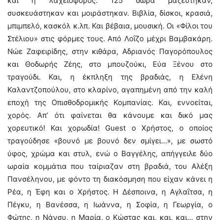
και η λαχειοφόρος. 125 δώρα μαζεύτηκαν,
συσκευάστηκαν και μοιράστηκαν. Βιβλία, δίσκοι, κρασιά,
μπιμπελό, κασκόλ κ.λπ. Και βέβαια, μουσική. Οι «Φίλοι του
Στέλιου» στις φόρμες τους. Από Λοΐζο μέχρι Βαμβακάρη.
Νώε Ζαφειρίδης, στην κιθάρα, Αδριανός Παγορόπουλος
και Θοδωρής Ζέης, στο μπουζούκι, Εύα Ξένου στο
τραγούδι. Και, η έκπληξη της βραδιάς, η Ελένη
Καλαντζοπούλου, στο κλαρίνο, αγαπημένη από την καλή
εποχή της Οπισθοδρομικής Κομπανίας. Και, εννοείται,
χορός. Απ’ ότι φαίνεται θα κάνουμε και δικό μας
χορευτικό! Και χορωδία! Guest ο Χρήστος, ο οποίος
τραγούδησε «βουνό με βουνό δεν σμίγει…», με σωστό
ύφος, χρώμα και στυλ, ενώ ο Βαγγέλης, απήγγειλε δύο
ωραία κομμάτια που ταίριαζαν στη βραδιά, του Αλέξη
Πανσέληνου, με φόντο τη διακόσμηση που είχαν κάνει η
Ρέα, η Έφη και ο Χρήστος. Η Δέσποινα, η Αγλαΐτσα, η
Πέγκυ, η Βανέσσα, η Ιωάννα, η Σοφία, η Γεωργία, ο
Φώτης, η Νάνσυ, η Μαρία, ο Κώστας και, και, και… στην