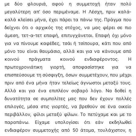
με δύο φλουριά, αφού η συμμετοχή ήταν πολύ
μεγαλύτερη απ’ όσο περιμέναμε. Η Λέσχη, πριν καλά-
καλά κλείσει μήνα, έχει πάρει τα πάνω της. Πράγμα που
δείχνει ότι ο αρχικός της στόχος, να μας φέρει σε πιο
άμεση, τετ-α-τετ επαφή, επιτυγχάνεται. Επαφή όχι μόνο
για να πίνουμε καφέδες, τσάι ή τσίπουρα, κάτι που από
μόνο του είναι θαυμάσιο, αλλά και για να κάνουμε από
κοινού πράγματα κοινού ενδιαφέροντος. Η
πρωτοχρονιάτικη γιορτή, αποφασίστηκε για να
επισπεύσουμε τη σύσφιγξη, όσων συμμετέχουν, που μέχρι
πριν από ένα μήνα ήταν τελείως άγνωστοι μεταξύ τους.
Αλλά και για ένα επιπλέον σοβαρό λόγο. Να δοθεί η
δυνατότητα σε συμπολίτες μας που δεν έχουν πολλές
επιλογές, μέσα στις γιορτές, να βρεθούν σε ένα οικείο
περιβάλλον, φίλοι μεταξύ φίλων. Το πετύχαμε και με το
παραπάνω. Είχαμε υπολογίσει ότι εάν εκδηλωθεί
ενδιαφέρον συμμετοχής από 50 άτομα, τουλάχιστον, η