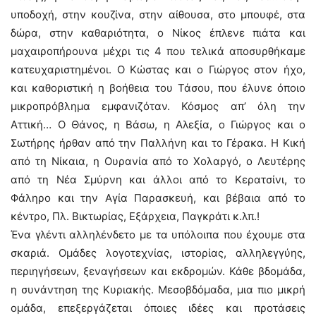
υποδοχή, στην κουζίνα, στην αίθουσα, στο μπουφέ, στα
δώρα, στην καθαριότητα, ο Νίκος έπλενε πιάτα και
μαχαιροπήρουνα μέχρι τις 4 που τελικά αποσυρθήκαμε
κατευχαριστημένοι. Ο Κώστας και ο Γιώργος στον ήχο,
και καθοριστική η βοήθεια του Τάσου, που έλυνε όποιο
μικροπρόβλημα εμφανιζόταν. Κόσμος απ’ όλη την
Αττική… Ο Θάνος, η Βάσω, η Αλεξία, ο Γιώργος και ο
Σωτήρης ήρθαν από την Παλλήνη και το Γέρακα. Η Κική
από τη Νίκαια, η Ουρανία από το Χολαργό, ο Λευτέρης
από τη Νέα Σμύρνη και άλλοι από το Κερατσίνι, το
Φάληρο και την Αγία Παρασκευή, και βέβαια από το
κέντρο, Πλ. Βικτωρίας, Εξάρχεια, Παγκράτι κ.λπ.!
Ένα γλέντι αλληλένδετο με τα υπόλοιπα που έχουμε στα
σκαριά. Ομάδες λογοτεχνίας, ιστορίας, αλληλεγγύης,
περιηγήσεων, ξεναγήσεων και εκδρομών. Κάθε βδομάδα,
η συνάντηση της Κυριακής. Μεσοβδόμαδα, μια πιο μικρή
ομάδα, επεξεργάζεται όποιες ιδέες και προτάσεις