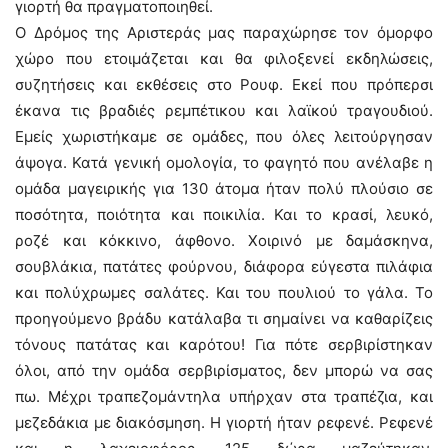
γιορτή θα πραγματοποιηθεί.
Ο Δρόμος της Αριστεράς μας παραχώρησε τον όμορφο
χώρο που ετοιμάζεται και θα φιλοξενεί εκδηλώσεις,
συζητήσεις και εκθέσεις στο Ρουφ. Εκεί που πρόπερσι
έκανα τις βραδιές ρεμπέτικου και λαϊκού τραγουδιού.
Εμείς χωριστήκαμε σε ομάδες, που όλες λειτούργησαν
άψογα. Κατά γενική ομολογία, το φαγητό που ανέλαβε η
ομάδα μαγειρικής για 130 άτομα ήταν πολύ πλούσιο σε
ποσότητα, ποιότητα και ποικιλία. Και το κρασί, λευκό,
ροζέ και κόκκινο, άφθονο. Χοιρινό με δαμάσκηνα,
σουβλάκια, πατάτες φούρνου, διάφορα εύγεστα πιλάφια
και πολύχρωμες σαλάτες. Και του πουλιού το γάλα. Το
προηγούμενο βράδυ κατάλαβα τι σημαίνει να καθαρίζεις
τόνους πατάτας και καρότου! Για πότε σερβιρίστηκαν
όλοι, από την ομάδα σερβιρίσματος, δεν μπορώ να σας
πω. Μέχρι τραπεζομάντηλα υπήρχαν στα τραπέζια, και
μεζεδάκια με διακόσμηση. Η γιορτή ήταν ρεφενέ. Ρεφενέ