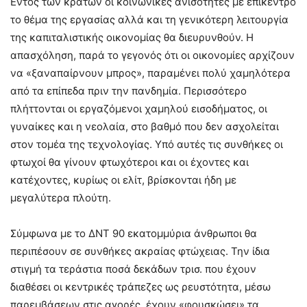
Εντός των κρατών οι κοινωνικές ανισότητες με επίκεντρο
το θέμα της εργασίας αλλά και τη γενικότερη λειτουργία
της καπιταλιστικής οικονομίας θα διευρυνθούν. Η
απασχόληση, παρά το γεγονός ότι οι οικονομίες αρχίζουν
να «ξαναπαίρνουν μπρος», παραμένει πολύ χαμηλότερα
από τα επίπεδα πριν την πανδημία. Περισσότερο
πλήττονται οι εργαζόμενοι χαμηλού εισοδήματος, οι
γυναίκες και η νεολαία, στο βαθμό που δεν ασχολείται
στον τομέα της τεχνολογίας. Υπό αυτές τις συνθήκες οι
φτωχοί θα γίνουν φτωχότεροι και οι έχοντες και
κατέχοντες, κυρίως οι ελίτ, βρίσκονται ήδη με
μεγαλύτερα πλούτη.
Σύμφωνα με το ΔΝΤ 90 εκατομμύρια άνθρωποι θα
περιπέσουν σε συνθήκες ακραίας φτώχειας. Την ίδια
στιγμή τα τεράστια ποσά δεκάδων τρισ. που έχουν
διαθέσει οι κεντρικές τράπεζες ως ρευστότητα, μέσω
παρεμβάσεων στις αγορές, έχουν «φουσκώσει» τα