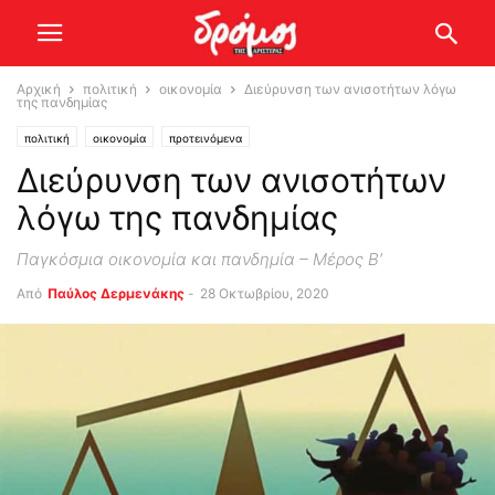
Αρχική
πολιτική
οικονομία
Διεύρυνση των ανισοτήτων λόγω
της πανδημίας
πολιτική
οικονομία
προτεινόμενα
Διεύρυνση των ανισοτήτων
λόγω της πανδημίας
Παγκόσμια οικονομία και πανδημία – Μέρος Β’
Από
Παύλος Δερμενάκης
-
28 Οκτωβρίου, 2020