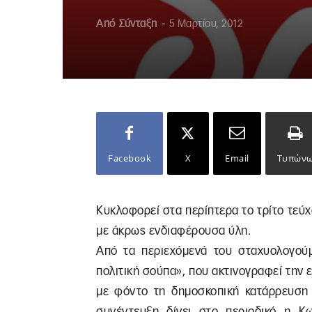
Από
Σύνταξη
-
5 Μαρτίου, 2012
Facebook
X
Email
Τυπών
Κυκλοφορεί στα περίπτερα το τρίτο τεύ
με άκρως ενδιαφέρουσα ύλη.
Από τα περιεχόμενά του σταχυολογούμ
πολιτική σούπα», που ακτινογραφεί την
με φόντο τη δημοσκοπική κατάρρευση
συνέντευξη δίνει στο περιοδικό η Κ