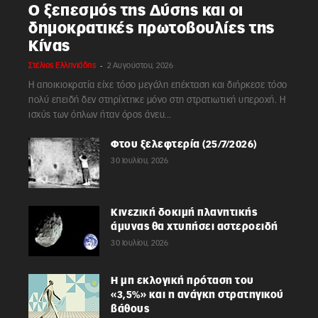
Ο ξεπεσμός της Δύσης και οι
δημοκρατικές πρωτοβουλίες της
Κίνας
-
Στέλιος Ελληνιάδης
2 Αυγούστου, 2026
Η αποικιοκρατία είχε τόσο μεγάλη επέκταση και διήρκεσε τόσο
πολύ επειδή δεν στηρίχτηκε μόνο στη στρατιωτική υπεροχή. Η
ισχύς των όπλων ήταν όρος άνευ...
Φτου ξελεφτερία (25/7/2026)
30 Ιουλίου, 2026
Κινεζική δοκιμή πλανητικής
άμυνας θα χτυπήσει αστεροειδή
30 Ιουλίου, 2026
Η μη εκλογική πρόταση του
«3,5%» και η ανάγκη στρατηγικού
βάθους