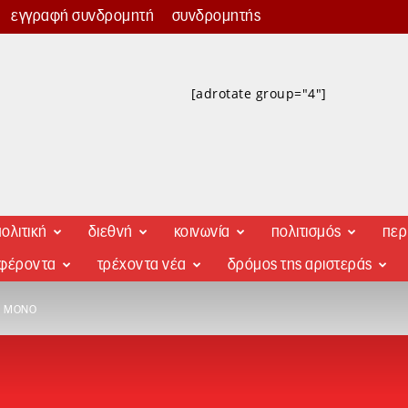
εγγραφή συνδρομητή
συνδρομητής
[adrotate group="4"]
ολιτική
διεθνή
κοινωνία
πολιτισμός
περ
αφέροντα
τρέχοντα νέα
δρόμος της αριστεράς
Υ ΜΟΝΟ