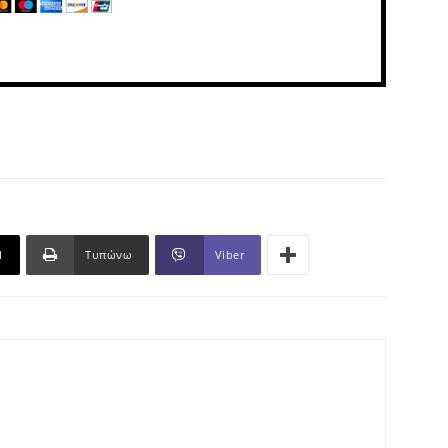
l
Τυπώνω
Viber