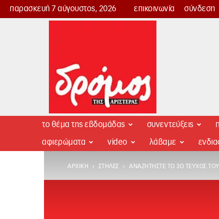
παρασκευή 7 αύγουστος, 2026
επικοινωνία
σύνδεση
Δρόμος
της
Αριστεράς
το θέμα της εβδομάδας
συνεντεύξεις
π
αφιερώματα
video
λάβαμε
ενδι
ΑΡΧΙΚΉ
ΣΤΉΛΕΣ
ΑΝΑΖΗΤΗΣΤΕ ΤΟ 3Ο ΤΕΎΧΟΣ ΤΟ