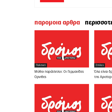
παρομοια αρθρα
περισσοτ
Πολιτική
Στήλες
Μύθοι παράλληλοι: Οι Γερμανίδες
Όλα είναι δ
Όρνιθες
της Αριστερ