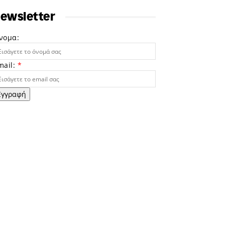
ewsletter
νομα:
mail:
*
Εγγραφή