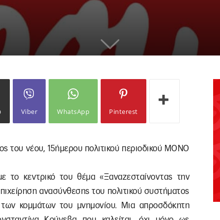
ω
Viber
WhatsApp
Pinterest
χος του νέου, 15ήμερου πολιτικού περιοδικού ΜΟΝΟ
ε το κεντρικό του θέμα «Ξαναζεσταίνοντας την
 επιχείρηση ανασύνθεσης του πολιτικού συστήματος
 των κομμάτων του μνημονίου. Μια απροσδόκητη
ωνσταντίνα Κούνεβα που καλείται, όχι μόνο ως