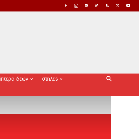
ίπτερο ιδεών
στήλες