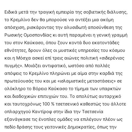
Ειδικά μετά την τραγική εμπειρία της σοβιετικής διάλυσης,
το Κρεμλίνο δεν θα μπορούσε να αντέξει μια ακόμη
απόσχιση, ρισκάροντας την αλυσιδωτή αποσύνθεση της
Ρωσικής Ομοσπονδίας κι αυτή παραμένει η γενική γραμμή
του στον Καύκασο, όπου ζουν κοντά δυο εκατοντάδες
εθνότητες, δρουν όλες οι μυστικές υπηρεσίες του κόσμου
και η Μόσχα ασκεί επί τρεις αιώνες πολιτική «σιδερένιας
πυγμής». Μοιάζει αντιφατικό, ωστόσο από πολλές
απόψεις το Κρεμλίνο πληρώνει με αίμα στην καρδιά της
πρωτεύουσάς του και με «ισλαμιστικές μεταστάσεις» σε
ολόκληρο το Βόρειο Καύκασο το τίμημα των υπαρκτών
και διαδοχικών επιτυχιών του. Το απολύτως αυταρχικό
και ταυτοχρόνως 100 % τσετσενικό καθεστώς του άλλοτε
οπλαρχηγού Καντίροφ στην ίδια την Τσετσενία
εξανάγκασε τις ένοπλες ομάδες να επιλέγουν πλέον ως
πεδίο δράσης τους γειτονικές Δημοκρατίες, όπως την