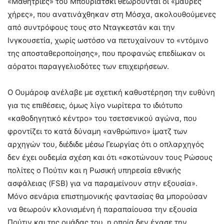
«Μαθήτριες» του Μπουριάτσκι θεωρούνται οι «μαύρες
χήρες», που ανατινάχθηκαν στη Μόσχα, ακολουθούμενες
από συντρόφους τους στο Νταγκεστάν και την
Ινγκουσετία, χωρίς ωστόσο να πετυχαίνουν το «ντόμινο
της αποσταθεροποίησης», που προφανώς επεδίωκαν οι
αόρατοι παραγγελιοδότες των επιχειρήσεων.
Ο Ουμάροφ ανέλαβε με σχετική καθυστέρηση την ευθύνη
για τις επιθέσεις, όμως λίγο νωρίτερα το ιδιότυπο
«καθοδηγητικό κέντρο» του τσετσενικού αγώνα, που
φροντίζει το κατά δύναμη «ανθρώπινο» ίματζ των
αρχηγών του, διέδιδε μέσω Γεωργίας ότι ο οπλαρχηγός
δεν έχει ουδεμία σχέση και ότι «σκοτώνουν τους Ρώσους
πολίτες ο Πούτιν και η Ρωσική υπηρεσία εθνικής
ασφάλειας (FSB) για να παραμείνουν στην εξουσία».
Μόνο σενάρια επιστημονικής φαντασίας θα μπορούσαν
να θεωρούν κλονισμένη ή παραπαίουσα την εξουσία
Πούτιν και της ομάδας του, η οποία δεν έχασε την