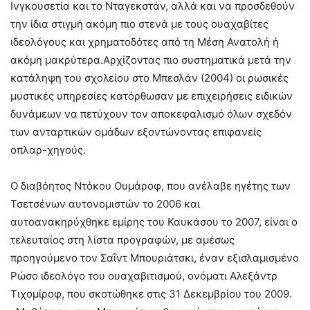
Ινγκουσετία και το Νταγεκστάν, αλλά και να προσδεθούν
την ίδια στιγμή ακόμη πιο στενά με τους ουαχαβίτες
ιδεολόγους και χρηματοδότες από τη Μέση Ανατολή ή
ακόμη μακρύτερα.Αρχίζοντας πιο συστηματικά μετά την
κατάληψη του σχολείου στο Μπεσλάν (2004) οι ρωσικές
μυστικές υπηρεσίες κατόρθωσαν με επιχειρήσεις ειδικών
δυνάμεων να πετύχουν τον αποκεφαλισμό όλων σχεδόν
των ανταρτικών ομάδων εξοντώνοντας επιφανείς
οπλαρ-χηγούς.
Ο διαβόητος Ντόκου Ουμάροφ, που ανέλαβε ηγέτης των
Τσετσένων αυτονομιστών το 2006 και
αυτοανακηρύχθηκε εμίρης του Καυκάσου το 2007, είναι ο
τελευταίος στη λίστα προγραφών, με αμέσως
προηγούμενο τον Σαΐντ Μπουριάτσκι, έναν εξισλαμισμένο
Ρώσο ιδεολόγο του ουαχαβιτισμού, ονόματι Αλεξάντρ
Τιχομίροφ, που σκοτώθηκε στις 31 Δεκεμβρίου του 2009.