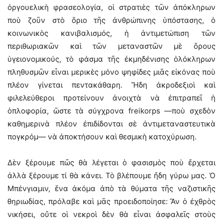
ὀργουελικὴ φρασεολογία, οἱ στρατιὲς τῶν ἀπόκληρων
ποὺ ζοῦν στὸ ὅριο τῆς ἀνθρώπινης ὑπόστασης, ὁ
κοινωνικὸς κανιβαλισμός, ἡ ἀντιμετώπιση τῶν
περιθωριακῶν καὶ τῶν μεταναστῶν μὲ ὅρους
ὑγειονομικούς, τὸ φάσμα τῆς ἐκμηδένισης ὁλόκληρων
πληθυσμῶν εἶναι μερικὲς μόνο ψηφίδες μιᾶς εἰκόνας ποὺ
πλέον γίνεται πεντακάθαρη. Ἤδη ἀκροδεξιοὶ καὶ
φιλελεύθεροι προτείνουν ἀνοιχτὰ νὰ ἐπιτραπεῖ ἡ
ὁπλοφορία, ὥστε τὰ σύγχρονα freikorps —ποὺ σχεδὸν
καθημερινὰ πλέον ἐπιδίδονται σὲ ἀντιμεταναστευτικὰ
πογκρόμ— νὰ ἀποκτήσουν καὶ θεσμικὴ κατοχύρωση.
Δὲν ξέρουμε πῶς θὰ λέγεται ὁ φασισμὸς ποὺ ἔρχεται
ἀλλὰ ξέρουμε τί θὰ κάνει. Τὸ βλέπουμε ἤδη γύρω μας. Ὁ
Μπένγιαμιν, ἕνα ἀκόμα ἀπὸ τὰ θύματα τῆς ναζιστικῆς
θηριωδίας, πρόλαβε καὶ μᾶς προειδοποίησε: Ἂν ὁ ἐχθρὸς
νικήσει, οὔτε οἱ νεκροὶ δὲν θὰ εἶναι ἀσφαλεῖς στοὺς