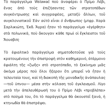
Τὸ παράγγελμα Wstawać ποὺ ἀναφέρει ὁ Πρίμο Λέβι,
ἕνας ἀπὸ τοὺς ἐπιζήσαντες τῶν στρατοπέδων
συγκέντρωσης καὶ συγγραφέας, μεταξὺ ἄλλων, τοῦ
συγκλονιστικοῦ
Ἐὰν αὐτὸ εἶναι ὁ ἄνθρωπος
(μτφρ. Χαρὰ
Σαρλικιώτη, Ἐκδ. Ἄγρα) ἦταν τὸ παράγγελμα «ἐγέρθητι»
στὰ πολωνικά, ποὺ ἄκουγαν κάθε πρωὶ οἱ ἔγκλειστοι τοῦ
Ἄουσβιτς
Τὸ ἐφιαλτικὸ παράγγελμα σηματοδοτοῦσε γιὰ τοὺς
κρατουμένους τὴν ἐπιστροφὴ στὸν καθημερινό, ἀτέρμονο
ἐφιάλτη τῆς «ζωῆς» στὸ στρατόπεδο, τὸ ξεκίνημα μιᾶς
ἀκόμα μέρας ποὺ ὅλοι ἤξεραν ὅτι μπορεῖ νὰ ἦταν ἡ
τελευταία τους, καὶ τὴ διακοπὴ τῆς μοναδικῆς ἀνάπαυλας
—τοῦ ὑπνου— μέσα στὴν κόλαση τοῦ ἐγκλεισμοῦ. Λίγο
μετὰ τὴν ἀπελευθέρωσή του ὁ Πρίμο Λέβι «προβλέπει»
στὸ ποίημά του, ὅτι τὸ παράγγελμα θὰ ἀκουστεῖ ξανά, ἡ
κτηνωδία θὰ ἐπιστρέψει.