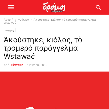
Αρχική
γνώμες
Ἀκούστηκε, κιόλας, τὸ τρομερὸ παράγγελμα
Wstawać
γνώμες
Ἀκούστηκε, κιόλας, τὸ
τρομερὸ παράγγελμα
Wstawać
Από
Σύνταξη
-
5 Ιουνίου, 2012