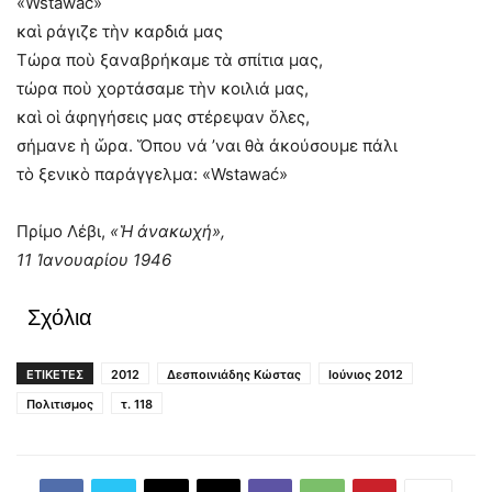
«Wstawać»
καὶ ράγιζε τὴν καρδιά μας
Τώρα ποὺ ξαναβρήκαμε τὰ σπίτια μας,
τώρα ποὺ χορτάσαμε τὴν κοιλιά μας,
καὶ οἱ ἀφηγήσεις μας στέρεψαν ὅλες,
σήμανε ἡ ὥρα. Ὅπου νά ’ναι θὰ ἀκούσουμε πάλι
τὸ ξενικὸ παράγγελμα: «Wstawać»
Πρίμο Λέβι,
«Ἡ ἀνακωχή»,
11 Ἰανουαρίου 1946
Σχόλια
ΕΤΙΚΕΤΕΣ
2012
Δεσποινιάδης Κώστας
Ιούνιος 2012
Πολιτισμος
τ. 118