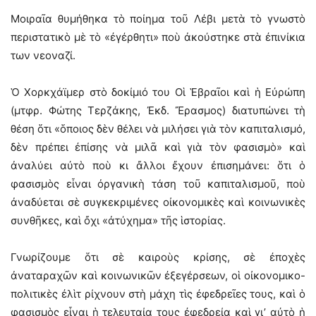
Μοιραῖα θυμήθηκα τὸ ποίημα τοῦ Λέβι μετὰ τὸ γνωστὸ
περιστατικὸ μὲ τὸ «ἐγέρθητι» ποὺ ἀκούστηκε στὰ ἐπινίκια
των νεοναζί.
Ὁ Χορκχάϊμερ στὸ δοκίμιό του Οἱ Ἑβραῖοι καὶ ἡ Εὐρώπη
(μτφρ. Φώτης Τερζάκης, Ἐκδ. Ἔρασμος) διατυπώνει τὴ
θέση ὅτι «ὅποιος δὲν θέλει νὰ μιλήσει γιὰ τὸν καπιταλισμό,
δὲν πρέπει ἐπίσης νὰ μιλᾶ καὶ γιὰ τὸν φασισμὸ» καὶ
ἀναλύει αὐτὸ ποὺ κι ἄλλοι ἔχουν ἐπισημάνει: ὅτι ὁ
φασισμὸς εἶναι ὀργανικὴ τάση τοῦ καπιταλισμοῦ, ποὺ
ἀναδύεται σὲ συγκεκριμένες οἰκονομικὲς καὶ κοινωνικὲς
συνθῆκες, καὶ ὄχι «ἀτύχημα» τῆς ἱστορίας.
Γνωρίζουμε ὅτι σὲ καιροὺς κρίσης, σὲ ἐποχὲς
ἀναταραχῶν καὶ κοινωνικῶν ἐξεγέρσεων, οἱ οἰκονομικο-
πολιτικὲς ἐλὶτ ρίχνουν στὴ μάχη τὶς ἐφεδρεῖες τους, καὶ ὁ
φασισμὸς εἶναι ἡ τελευταία τους ἐφεδρεία καὶ γι’ αὐτὸ ἡ