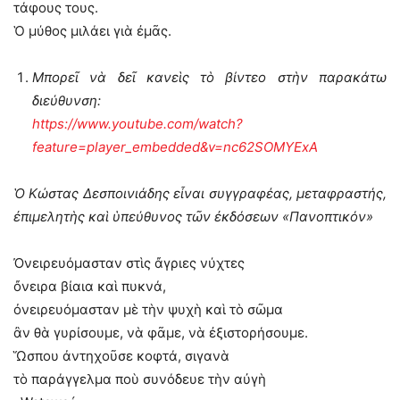
τάφους τους.
Ὁ μύθος μιλάει γιὰ ἐμᾶς.
Μπορεῖ νὰ δεῖ κανεὶς τὸ βίντεο στὴν παρακάτω
διεύθυνση:
https://www.youtube.com/watch?
feature=player_embedded&v=nc62SOMYExA
Ὁ Κώστας Δεσποινιάδης εἶναι συγγραφέας, μεταφραστής,
ἐπιμελητὴς καὶ ὑπεύθυνος τῶν ἐκδόσεων «Πανοπτικόν»
Ὀνειρευόμασταν στὶς ἄγριες νύχτες
ὄνειρα βίαια καὶ πυκνά,
ὀνειρευόμασταν μὲ τὴν ψυχὴ καὶ τὸ σῶμα
ἂν θὰ γυρίσουμε, νὰ φᾶμε, νὰ ἐξιστορήσουμε.
Ὥσπου ἀντηχοῦσε κοφτά, σιγανὰ
τὸ παράγγελμα ποὺ συνόδευε τὴν αὐγὴ