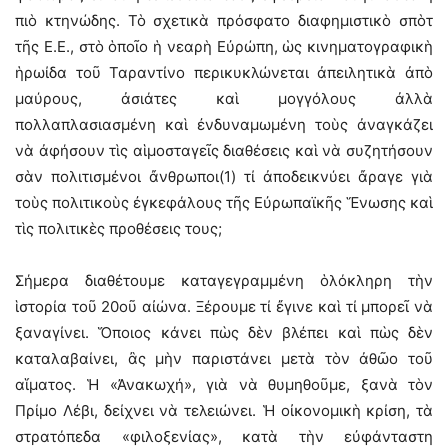
πιὸ κτηνώδης. Τὸ σχετικὰ πρόσφατο διαφημιστικὸ σπὸτ
τῆς Ε.Ε., στὸ ὁποῖο ἡ νεαρὴ Εὐρώπη, ὡς κινηματογραφικὴ
ἡρωίδα τοῦ Ταραντίνο περικυκλώνεται ἀπειλητικὰ ἀπὸ
μαύρους, ἀσιάτες καὶ μογγόλους ἀλλὰ
πολλαπλασιασμένη καὶ ἐνδυναμωμένη τοὺς ἀναγκάζει
νὰ ἀφήσουν τὶς αἱμοσταγεῖς διαθέσεις καὶ νὰ συζητήσουν
σὰν πολιτισμένοι ἄνθρωποι(1) τί ἀποδεικνύει ἄραγε γιὰ
τοὺς πολιτικοὺς ἐγκεφάλους τῆς Εὐρωπαϊκῆς Ἕνωσης καὶ
τὶς πολιτικὲς προθέσεις τους;
Σήμερα διαθέτουμε καταγεγραμμένη ὁλόκληρη τὴν
ἱστορία τοῦ 20οῦ αἰώνα. Ξέρουμε τί ἔγινε καὶ τί μπορεῖ νὰ
ξαναγίνει. Ὅποιος κάνει πὼς δὲν βλέπει καὶ πὼς δὲν
καταλαβαίνει, ἂς μὴν παριστάνει μετὰ τὸν ἀθῶο τοῦ
αἵματος. Ἡ «Ἀνακωχή», γιὰ νὰ θυμηθοῦμε, ξανὰ τὸν
Πρίμο Λέβι, δείχνει νὰ τελειώνει. Ἡ οἰκονομικὴ κρίση, τὰ
στρατόπεδα «φιλοξενίας», κατὰ τὴν εὐφάνταστη