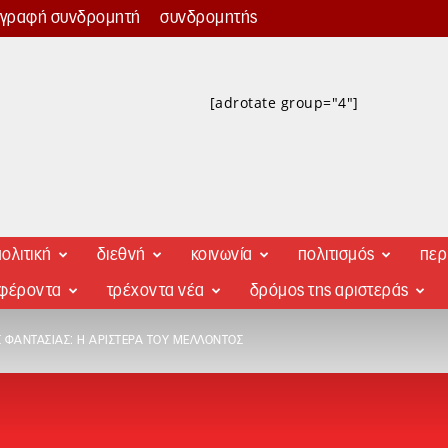
γγραφή συνδρομητή
συνδρομητής
[adrotate group="4"]
ολιτική
διεθνή
κοινωνία
πολιτισμός
περ
αφέροντα
τρέχοντα νέα
δρόμος της αριστεράς
 ΦΑΝΤΑΣΊΑΣ: Η ΑΡΙΣΤΕΡΆ ΤΟΥ ΜΈΛΛΟΝΤΟΣ