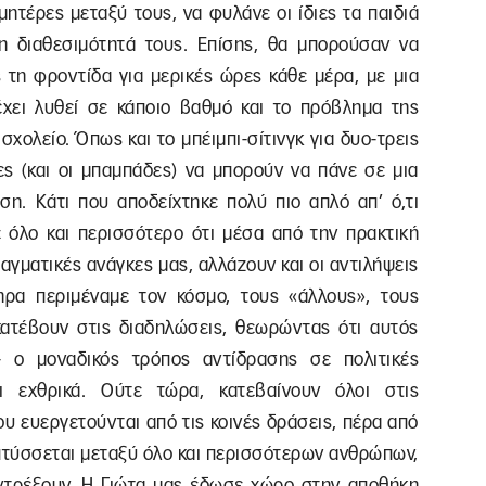
μητέρες μεταξύ τους, να φυλάνε οι ίδιες τα παιδιά
τη διαθεσιμότητά τους. Επίσης, θα μπορούσαν να
 τη φροντίδα για μερικές ώρες κάθε μέρα, με μια
έχει λυθεί σε κάποιο βαθμό και το πρόβλημα της
χολείο. Όπως και το μπέιμπι-σίτινγκ για δυο-τρεις
ες (και οι μπαμπάδες) να μπορούν να πάνε σε μια
η. Κάτι που αποδείχτηκε πολύ πιο απλό απ’ ό,τι
ε όλο και περισσότερο ότι μέσα από την πρακτική
αγματικές ανάγκες μας, αλλάζουν και οι αντιλήψεις
ηρα περιμέναμε τον κόσμο, τους «άλλους», τους
κατέβουν στις διαδηλώσεις, θεωρώντας ότι αυτός
ι- ο μοναδικός τρόπος αντίδρασης σε πολιτικές
ι εχθρικά. Ούτε τώρα, κατεβαίνουν όλοι στις
ου ευεργετούνται από τις κοινές δράσεις, πέρα από
απτύσσεται μεταξύ όλο και περισσότερων ανθρώπων,
ντρέξουν. Η Γιώτα μας έδωσε χώρο στην αποθήκη