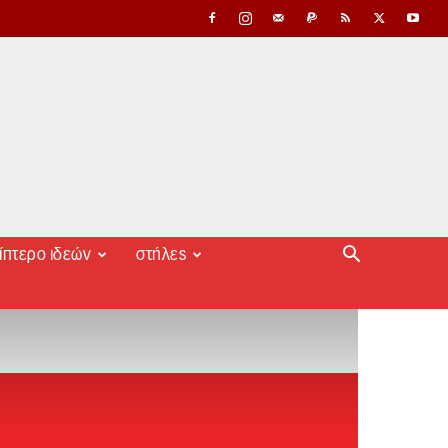
ίπτερο ιδεών
στήλες