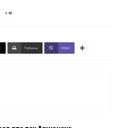
τ. 45
l
Τυπώνω
Viber