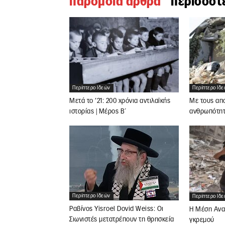
παρομοια αρθρα
περισσοτ
Περίπτερο Ιδεών
Περίπτερο Ιδ
Μετά το ’21: 200 χρόνια αντιλαϊκής
Με τους απο
ιστορίας | Μέρος Β΄
ανθρωπότητ
Περίπτερο Ιδεών
Περίπτερο Ιδ
Ραβίνος Yisroel Dovid Weiss: Οι
Η Μέση Ανατ
Σιωνιστές μετατρέπουν τη θρησκεία
γκρεμού