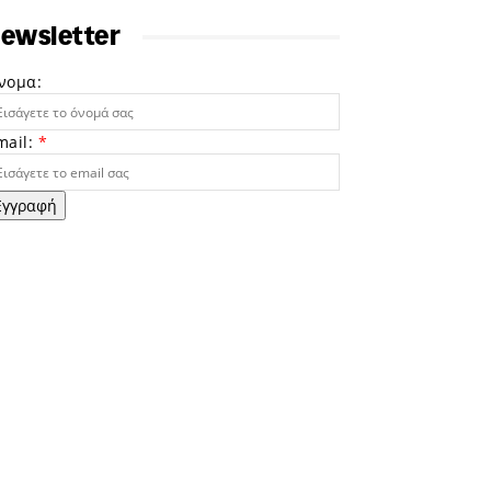
ewsletter
νομα:
mail:
*
Εγγραφή