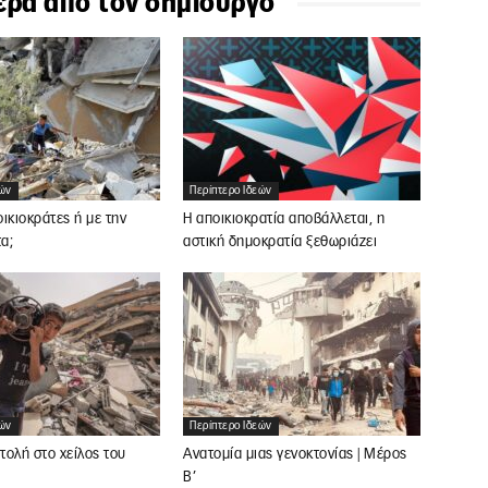
ερα απο τον δημιουργο
εών
Περίπτερο Ιδεών
ικιοκράτες ή με την
Η αποικιοκρατία αποβάλλεται, η
α;
αστική δημοκρατία ξεθωριάζει
εών
Περίπτερο Ιδεών
ολή στο χείλος του
Ανατομία μιας γενοκτονίας | Μέρος
Β’