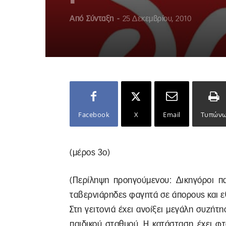
Από
Σύνταξη
-
25 Δεκεμβρίου, 2010
Facebook
X
Email
Τυπών
(μέρος 3ο)
(Περίληψη προηγούμενου: Δικηγόροι π
ταβερνιάρηδες φαγητά σε άπορους και ε
Στη γειτονιά έχει ανοίξει μεγάλη συζήτ
παιδικού σταθμού. Η κατάσταση έχει φ