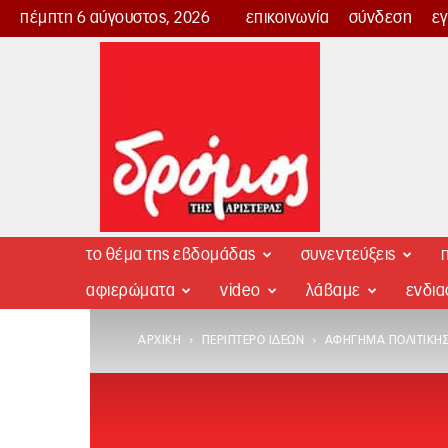
πέμπτη 6 αύγουστος, 2026
επικοινωνία
σύνδεση
ε
Δρόμος
της
Αριστεράς
το θέμα της εβδομάδας
συνεντεύξεις
π
αφιερώματα
video
λάβαμε
ενδι
ΑΡΧΙΚΉ
ΠΕΡΊΠΤΕΡΟ ΙΔΕΏΝ
ΑΦΉΓΗΜΑ ΠΟΛΙΤΙΚΉΣ