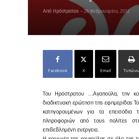
Από
Ηρόστρατος
-
28 Φεβρουαρίου, 2012
Facebook
X
Email
Τυπών
Του Ηρόστρατου …Αγαπούλα, την κο
διαδικτυακή ερώτηση της εφημερίδας Τ
κατηγορουμένων για τα επεισόδια 
πληροφοριών από τους πολίτες στη
επιβεβλημένη ενέργεια.
Η κοινωνία της κουκούλας σε όλο της τ