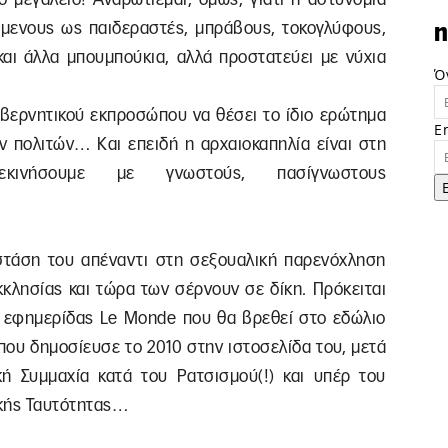
ούμενους ως παιδεραστές, μπράβους, τοκογλύφους,
n
αι άλλα μπουμπούκια, αλλά προστατεύει με νύχια
Ό
υβερνητικού εκπροσώπου να θέσει το ίδιο ερώτημα
E
ων πολιτών… Και επειδή η αρχαιοκαπηλία είναι στη
νήσουμε με γνωστούς, πασίγνωστους
 στάση του απέναντι στη σεξουαλική παρενόχληση
κκλησίας και τώρα των σέρνουν σε δίκη. Πρόκειται
ς εφημερίδας Le Monde που θα βρεθεί στο εδώλιο
ου δημοσίευσε το 2010 στην ιστοσελίδα του, μετά
κή Συμμαχία κατά του Ρατσισμού(!) και υπέρ του
ικής Ταυτότητας…