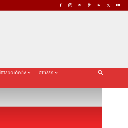
ίπτερο ιδεών
στήλες