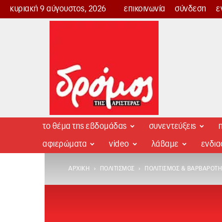
κυριακή 9 αύγουστος, 2026
επικοινωνία
σύνδεση
ε
Δρόμος
της
Αριστεράς
το θέμα της εβδομάδας
συνεντεύξεις
π
αφιερώματα
video
λάβαμε
ενδι
ΑΡΧΙΚΉ
ΠΟΛΙΤΙΣΜΌΣ
ΠΟΛΙΤΙΣΜΌΣ & ΒΑΡΒΑΡΌΤΗΤ