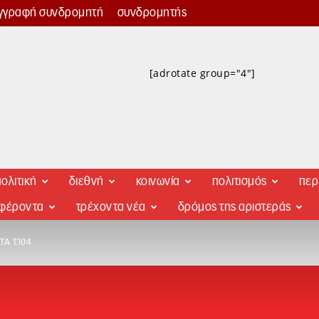
γγραφή συνδρομητή
συνδρομητής
[adrotate group="4"]
ολιτική
διεθνή
κοινωνία
πολιτισμός
περ
αφέροντα
τρέχοντα νέα
δρόμος της αριστεράς
Α Τ.104