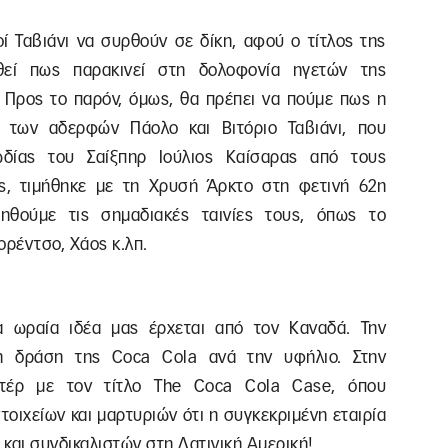
ί Ταβιάνι να συρθούν σε δίκη, αφού ο τίτλος της
θεί πως παρακινεί στη δολοφονία ηγετών της
Προς το παρόν, όμως, θα πρέπει να πούμε πως η
ι των αδερφών Πάολο και Βιτόριο Ταβιάνι, που
δίας του Σαίξπηρ Ιούλιος Καίσαρας από τους
ς, τιμήθηκε με τη Χρυσή Άρκτο στη φετινή 62η
μηθούμε τις σημαδιακές ταινίες τους, όπως το
ορέντσο, Χάος κ.λπ.
α ωραία ιδέα μας έρχεται από τον Καναδά. Την
τη δράση της Coca Cola ανά την υφήλιο. Στην
ντέρ με τον τίτλο The Coca Cola Case, όπου
οιχείων και μαρτυριών ότι η συγκεκριμένη εταιρία
 και συνδικαλιστών στη Λατινική Αμερική!