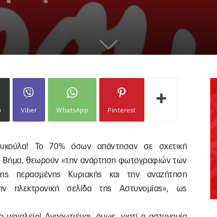
ω
Viber
WhatsApp
Pinterest
υκούλα! Το 70% όσων απάντησαν σε σχετική
ο Βήμα, θεωρούν «την ανάρτηση φωτογραφιών των
της περασμένης Κυριακής και την αναζήτηση
ν ηλεκτρονική σελίδα της Αστυνομίας», ως
ο μεγαλείο! Αναρωτιέμαι, όμως, γιατί η αστυνομία