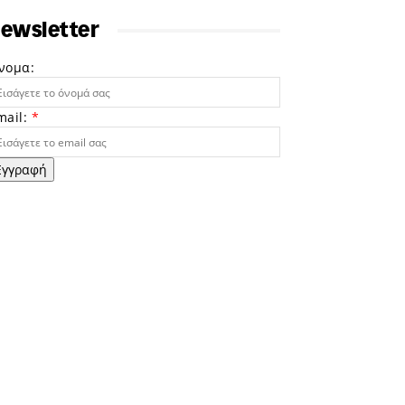
ewsletter
νομα:
mail:
*
Εγγραφή