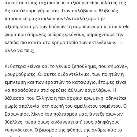
αρκείται στους ταχτικούς κι «αξιοπρεπείς» πελάτες της.
Ας κοιτάξουμε γύρω μας. Των σκλάβων οι θλιβερές
παρουσίες μας κυκλώνουν! Ανταλλάξαμε την
αξιοπρέπεια με των δούλων τη συμπεριφορά κι έτσι κάθε
φορά που άπραγες οι ώρες φεύγουν, σπρώχνουμε την
ελπίδα πιο κοντά στο έρημο τοπίο των εκτελέσεων. Τι
άλλο να πεις;
Κι ύστερα «είναι και το γενικό ξεπούλημα, που σήμανε»,
μουρμούρισες. Οι ακτές οι δαντελένιες, των ποιητών η
έμπνευση και των εραστών το καταφύγιο, έτοιμες είναι
να παραδοθούν στις ορέξεις άθλιων εργολάβων. Η
θάλασσα, του Έλληνα η πανάρχαια ερωμένη, οδηγείται,
χωρίς απολογία, στη σιωπή του αμείλικτου τσιμέντου. Ο
Σαρωνικός, λίκνο του πολιτισμού μας, άντεξε αιώνων
θύελλες, τώρα όμως κινδυνεύει απ’ τους αδηφάγους
«επενδυτές». Ο βιασμός της φύσης, της ανθρωπιάς το