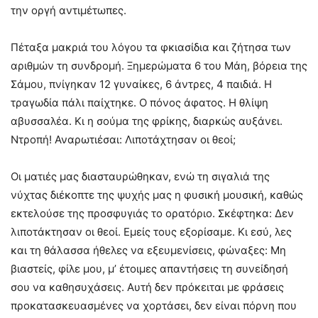
την οργή αντιμέτωπες.
Πέταξα μακριά του λόγου τα φκιασίδια και ζήτησα των
αριθμών τη συνδρομή. Ξημερώματα 6 του Μάη, βόρεια της
Σάμου, πνίγηκαν 12 γυναίκες, 6 άντρες, 4 παιδιά. Η
τραγωδία πάλι παίχτηκε. Ο πόνος άφατος. Η θλίψη
αβυσσαλέα. Κι η σούμα της φρίκης, διαρκώς αυξάνει.
Ντροπή! Αναρωτιέσαι: Λιποτάχτησαν οι θεοί;
Οι ματιές μας διασταυρώθηκαν, ενώ τη σιγαλιά της
νύχτας διέκοπτε της ψυχής μας η φυσική μουσική, καθώς
εκτελούσε της προσφυγιάς το ορατόριο. Σκέφτηκα: Δεν
λιποτάκτησαν οι θεοί. Εμείς τους εξορίσαμε. Κι εσύ, λες
και τη θάλασσα ήθελες να εξευμενίσεις, φώναξες: Μη
βιαστείς, φίλε μου, μ’ έτοιμες απαντήσεις τη συνείδησή
σου να καθησυχάσεις. Αυτή δεν πρόκειται με φράσεις
προκατασκευασμένες να χορτάσει, δεν είναι πόρνη που