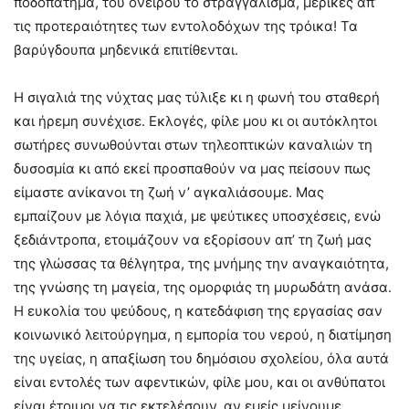
ποδοπάτημα, του ονείρου το στραγγάλισμα, μερικές απ’
τις προτεραιότητες των εντολοδόχων της τρόικα! Τα
βαρύγδουπα μηδενικά επιτίθενται.
Η σιγαλιά της νύχτας μας τύλιξε κι η φωνή του σταθερή
και ήρεμη συνέχισε. Εκλογές, φίλε μου κι οι αυτόκλητοι
σωτήρες συνωθούνται στων τηλεοπτικών καναλιών τη
δυσοσμία κι από εκεί προσπαθούν να μας πείσουν πως
είμαστε ανίκανοι τη ζωή ν’ αγκαλιάσουμε. Μας
εμπαίζουν με λόγια παχιά, με ψεύτικες υποσχέσεις, ενώ
ξεδιάντροπα, ετοιμάζουν να εξορίσουν απ’ τη ζωή μας
της γλώσσας τα θέλγητρα, της μνήμης την αναγκαιότητα,
της γνώσης τη μαγεία, της ομορφιάς τη μυρωδάτη ανάσα.
Η ευκολία του ψεύδους, η κατεδάφιση της εργασίας σαν
κοινωνικό λειτούργημα, η εμπορία του νερού, η διατίμηση
της υγείας, η απαξίωση του δημόσιου σχολείου, όλα αυτά
είναι εντολές των αφεντικών, φίλε μου, και οι ανθύπατοι
είναι έτοιμοι να τις εκτελέσουν, αν εμείς μείνουμε