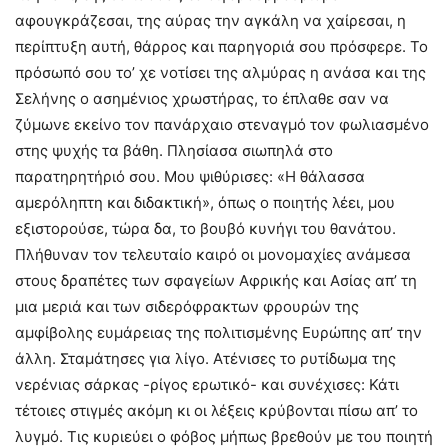
αφουγκράζεσαι, της αύρας την αγκάλη να χαίρεσαι, η
περίπτυξη αυτή, θάρρος και παρηγοριά σου πρόσφερε. Το
πρόσωπό σου το’ χε νοτίσει της αλμύρας η ανάσα και της
Σελήνης ο ασημένιος χρωστήρας, το έπλαθε σαν να
ζύμωνε εκείνο τον πανάρχαιο στεναγμό τον φωλιασμένο
στης ψυχής τα βάθη. Πλησίασα σιωπηλά στο
παρατηρητήριό σου. Μου ψιθύρισες: «Η θάλασσα
αμερόληπτη και διδακτική», όπως ο ποιητής λέει, μου
εξιστορούσε, τώρα δα, το βουβό κυνήγι του θανάτου.
Πλήθυναν τον τελευταίο καιρό οι μονομαχίες ανάμεσα
στους δραπέτες των σφαγείων Αφρικής και Ασίας απ’ τη
μια μεριά και των σιδερόφρακτων φρουρών της
αμφίβολης ευμάρειας της πολιτισμένης Ευρώπης απ’ την
άλλη. Σταμάτησες για λίγο. Ατένισες το ρυτίδωμα της
νερένιας σάρκας -ρίγος ερωτικό- και συνέχισες: Κάτι
τέτοιες στιγμές ακόμη κι οι λέξεις κρύβονται πίσω απ’ το
λυγμό. Τις κυριεύει ο φόβος μήπως βρεθούν με του ποιητή