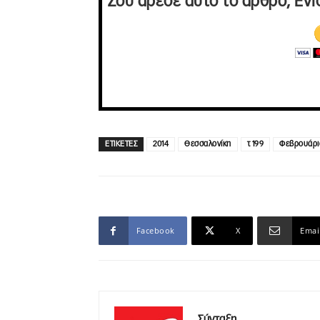
Σου άρεσε αυτό το άρθρο; Ενί
ΕΤΙΚΕΤΕΣ
2014
Θεσσαλονίκη
τ 199
Φεβρουάρι
Facebook
X
Emai
Σύνταξη