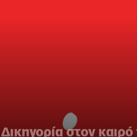
 Δικηγορία στoν καιρό