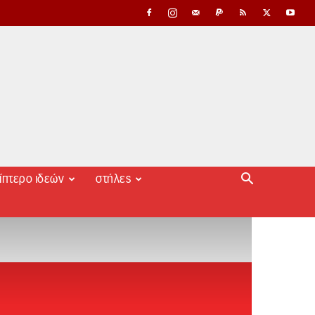
ίπτερο ιδεών
στήλες