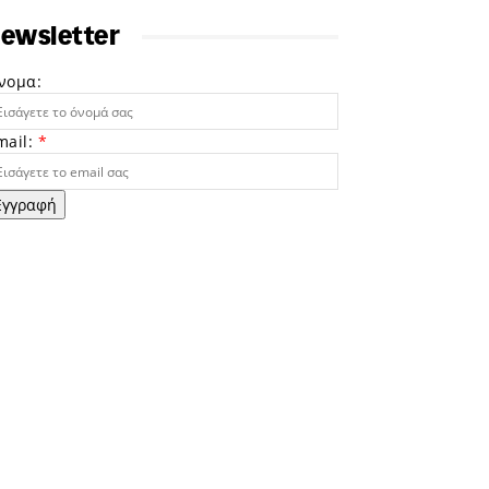
ewsletter
νομα:
mail:
*
Εγγραφή