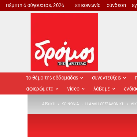
πέμπτη 6 αύγουστος, 2026
επικοινωνία
σύνδεση
ε
Δρόμος
της
Αριστεράς
το θέμα της εβδομάδας
συνεντεύξεις
π
αφιερώματα
video
λάβαμε
ενδι
ΑΡΧΙΚΉ
ΚΟΙΝΩΝΊΑ
Η ΆΛΛΗ ΘΕΣΣΑΛΟΝΊΚΗ
ΔΙ