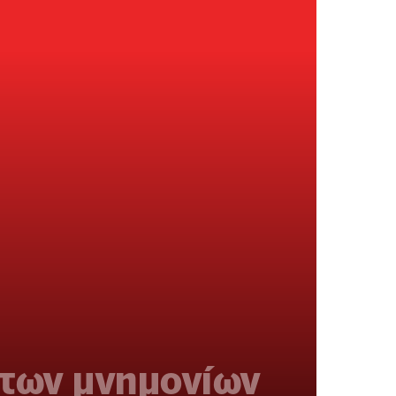
 των μνημονίων