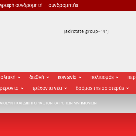
γγραφή συνδρομητή
συνδρομητής
[adrotate group="4"]
ολιτική
διεθνή
κοινωνία
πολιτισμός
περ
αφέροντα
τρέχοντα νέα
δρόμος της αριστεράς
ΚΑΙΟΣΎΝΗ ΚΑΙ ΔΙΚΗΓΟΡΊΑ ΣΤOΝ ΚΑΙΡΌ ΤΩΝ ΜΝΗΜΟΝΊΩΝ