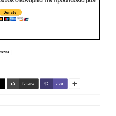
σχυσε οικονομικά την προσπάθειά μας!
ος 2014
l
Τυπώνω
Viber