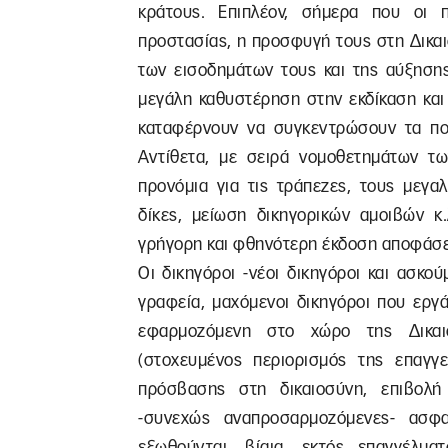
κράτους. Επιπλέον, σήμερα που οι π
προστασίας, η προσφυγή τους στη Δικα
των εισοδημάτων τους και της αύξηση
μεγάλη καθυστέρηση στην εκδίκαση και
καταφέρνουν να συγκεντρώσουν τα πο
Αντίθετα, με σειρά νομοθετημάτων τω
προνόμια για τις τράπεζες, τους μεγα
δίκες, μείωση δικηγορικών αμοιβών κ.
γρήγορη και φθηνότερη έκδοση αποφάσ
Οι δικηγόροι -νέοι δικηγόροι και ασκο
γραφεία, μαχόμενοι δικηγόροι που εργ
εφαρμοζόμενη στο χώρο της Δικαιο
(στοχευμένος περιορισμός της επαγγ
πρόσβασης στη δικαιοσύνη, επιβολή
-συνεχώς αναπροσαρμοζόμενες- ασφα
εξωθούνται, βίαια, εκτός επαγγέλμα