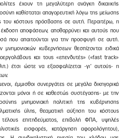
ολίτες έχουν τη μεγαλύτερη ανάγκη δικαιικής
ιοσύνη καθίσταται απαγορευτική λόγω της μείωσης
ς του κόστους πρόσβασης σε αυτή. Περαιτέρω, η
 έκδοση αποφάσεων, αποθαρρύνει και αυτούς που
σά που απαιτούνται για την προσφυγή σε αυτή.
ν μνημονιακών κυβερνήσεων θεσπίζονται ειδικά
λοεργολάβους και τους «επενδυτές» («fast track»
λπ.) έτσι ώστε να εξασφαλίζεται -γι’ αυτούς- η
εων.
ύμενοι, έμμισθοι συνεργάτες σε μεγάλα δικηγορικά
άζονται μόνοι ή σε καθεστώς συστέγασης- με την
σύνης μνημονιακή πολιτική της κυβέρνησης
ελματικής ύλης, θεαματική αύξηση του κόστους
 τέλους επιτηδεύματος, επιβολή ΦΠΑ, υψηλές
λιστικές εισφορές, κατάργηση αφορολόγητου),
τος. Η συνδικαλιστική ηγεσία του κλάδου μας