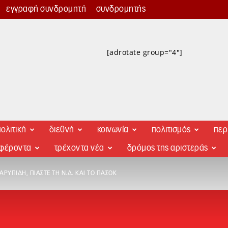
εγγραφή συνδρομητή
συνδρομητής
[adrotate group="4"]
ολιτική
διεθνή
κοινωνία
πολιτισμός
περ
αφέροντα
τρέχοντα νέα
δρόμος της αριστεράς
ΡΥΠΊΔΗ, ΠΙΆΣΤΕ ΤΗ Ν.Δ. ΚΑΙ ΤΟ ΠΑΣΟΚ