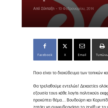
Από
Σύνταξη
-
10 Φεβρουαρίου, 2014
Facebook
X
Email
Τυπών
Ποιο είναι το διακύβευμα των τοπικών κ
Θα τρελαθούμε εντελώς! Δεκαετίες ολόκλ
εξουσία τους κάθε λογής πολιτικούς εκφ
προκύπτει θέμα… Βουδούρη και Καρυπίδη.
ζητάει να συγκυβερνήσει το ζενίθ με το 