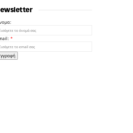
ewsletter
νομα:
mail:
*
Εγγραφή