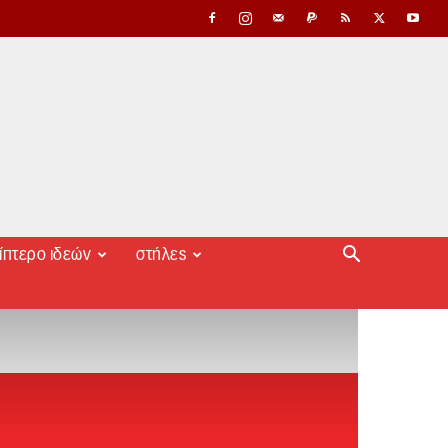
ίπτερο ιδεών
στήλες