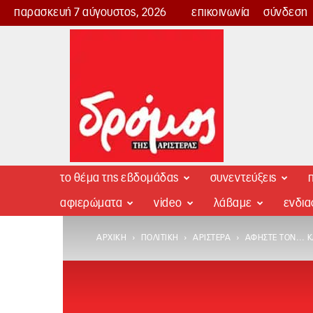
παρασκευή 7 αύγουστος, 2026
επικοινωνία
σύνδεση
Δρόμος
της
Αριστεράς
το θέμα της εβδομάδας
συνεντεύξεις
π
αφιερώματα
video
λάβαμε
ενδι
ΑΡΧΙΚΉ
ΠΟΛΙΤΙΚΉ
ΑΡΙΣΤΕΡΆ
ΑΦΉΣΤΕ ΤΟΝ… ΚΑ