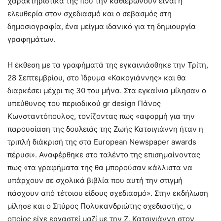
χαρακτηριστικά της που την καθιερώνουν είναι η
ελευθερία στον σχεδιασμό και ο σεβασμός στη
δημοσιογραφία, ένα μείγμα ιδανικό για τη δημιουργία
γραφημάτων.
Η έκθεση με τα γραφήματά της εγκαινιάσθηκε την Τρίτη,
28 Σεπτεμβρίου, στο Ίδρυμα «Κακογιάννης» και θα
διαρκέσει μέχρι τις 30 του μήνα. Στα εγκαίνια μίλησαν ο
υπεύθυνος του περιοδικού gr design Πάνος
Κωνσταντόπουλος, τονίζοντας πως «αφορμή για την
παρουσίαση της δουλειάς της Ζωής Κατσιγιάννη ήταν η
τριπλή διάκρισή της στα European Newspaper awards
πέρυσι». Αναφέρθηκε στο ταλέντο της επισημαίνοντας
πως «τα γραφήματα της θα μπορούσαν κάλλιστα να
υπάρχουν σε σχολικά βιβλία που αυτή την στιγμή
πάσχουν από τέτοιου είδους σχεδιασμό». Στην εκδήλωση
μίλησε και ο Σπύρος Πολυκανδριώτης σχεδιαστής, ο
οποίος είχε εργαστεί μαζί με την Ζ. Κατσιγιάννη στον