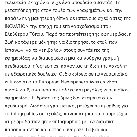
τελευταία 27 χρόνια, είχε ένα σπουδαίο αβαντάζ: Τη
μεταπήδησή της στον τομέα των γραφημάτων και την
παράλληλη μαθήτευση δίπλα σε Ισπανούς σχεδιαστές της
INOVATION την εποχή του επανασχεδιασμού του
Ελεύθερου Τύπου. Παρά τις περιπέτειες της εφημερίδας, η
Ζωή κατάφερε μόνη της να διατηρήσει το στυλ των
Ισπανών, να το «επιβάλει» στους συντάκτες της
εφημερίδας να διαμορφώσει μια καινούργια γραμμή
σχεδιασμού infographics, κάνοντας τη δική της «σχολή»,
με εξαιρετικές δουλειές. Οι διακρίσεις σε πανευρωπαϊκό
επίπεδο από τα European Newspapers Awards είναι
συνολικά 6, ανάμεσα σε πολλές και μεγάλες ευρωπαϊκές
εφημερίδες. Η δράση της όμως δεν σταματά στον
σχεδιασμό. Διδάσκει γραφιστική, μετέχει σε ημερίδες για
τα infogrpahics σε σχολές, πανεπιστήμια και συμμετέχει
στην ομάδα των greekinfographics με σχεδιαστική
παρουσία εντός και εκτός συνόρων. Τα βασικά