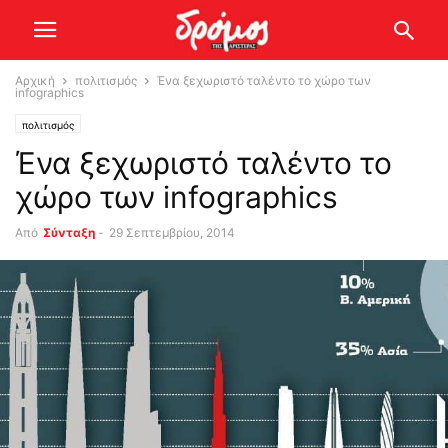
Αρχική
πολιτισμός
Ένα ξεχωριστό ταλέντο το χώρο των
infographics
πολιτισμός
Ένα ξεχωριστό ταλέντο το
χώρο των infographics
Από
Σύνταξη
-
29 Σεπτεμβρίου, 2014