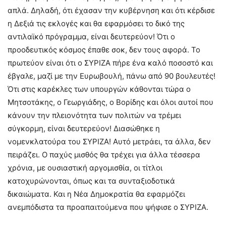
απλά. Δηλαδή, ότι έχασαν την κυβέρνηση και ότι κέρδισε
η Δεξιά τις εκλογές και θα εφαρμόσει το δικό της
αντιλαϊκό πρόγραμμα, είναι δευτερεύον! Ότι ο
προοδευτικός κόσμος έπαθε σοκ, δεν τους αφορά. Το
πρωτεύον είναι ότι ο ΣΥΡΙΖΑ πήρε ένα καλό ποσοστό και
έβγαλε, μαζί με την Ευρωβουλή, πάνω από 90 βουλευτές!
Ότι στις καρέκλες των υπουργών κάθονται τώρα ο
Μητσοτάκης, ο Γεωργιάδης, ο Βορίδης και όλοι αυτοί που
κάνουν την πλειονότητα των πολιτών να τρέμει
σύγκορμη, είναι δευτερεύον! Διασώθηκε η
νομενκλατούρα του ΣΥΡΙΖΑ! Αυτό μετράει, τα άλλα, δεν
πειράζει. Ο παχύς μισθός θα τρέχει για άλλα τέσσερα
χρόνια, με ουσιαστική αργομισθία, οι τίτλοι
κατοχυρώνονται, όπως και τα συνταξιοδοτικά
δικαιώματα. Και η Νέα Δημοκρατία θα εφαρμόζει
ανεμπόδιστα τα προαπαιτούμενα που ψήφισε ο ΣΥΡΙΖΑ.