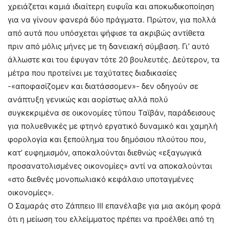
χρειάζεται καμιά ιδιαίτερη ευφυΐα και αποκωδικοποίηση
για να γίνουν φανερά δύο πράγματα. Πρώτον, για πολλά
από αυτά που υπόσχεται ψήφισε τα ακριβώς αντίθετα
πριν από μόλις μήνες με τη δανειακή σύμβαση. Γι’ αυτό
άλλωστε και του έφυγαν τότε 20 βουλευτές. Δεύτερον, τα
μέτρα που προτείνει με ταχύτατες διαδικασίες
-«αποφασίζομεν και διατάσσομεν»- δεν οδηγούν σε
ανάπτυξη γενικώς και αορίστως αλλά πολύ
συγκεκριμένα σε οικονομίες τύπου Ταϊβάν, παράδεισους
για πολυεθνικές με φτηνό εργατικό δυναμικό και χαμηλή
φορολογία και ξεπούλημα του δημόσιου πλούτου που,
κατ’ ευφημισμόν, αποκαλούνται διεθνώς «εξαγωγικά
προσανατολισμένες οικονομίες» αντί να αποκαλούνται
«στο διεθνές μονοπωλιακό κεφάλαιο υποταγμένες
οικονομίες».
Ο Σαμαράς στο Ζάππειο ΙΙΙ επανέλαβε για μια ακόμη φορά
ότι η μείωση του ελλείμματος πρέπει να προέλθει από τη