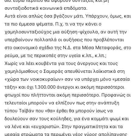
δισ. ευρώ περίπου θα αφορούν συντάξεις και μη
συνταξιοδοτικά κοινωνικά επιδόματα.
Αυτά είναι απλώς όσα βγάζουν μάτι. Υπάρχουν, όμως, και
τα πιο έμμεσα ψέματα. Π.χ. τι να την κάνει ο
χαμηλοσυνταξιούχος μια αύξηση-ψίχουλα, αν αυτή την
υπερβαίνουν πολλαπλά οι αυξήσεις που προβλέπονται
στο οικονομικό σχέδιο της Ν.Δ. στα Μέσα Μεταφοράς, στο
ρεύμα, με τις περικοπές στην υγεία κ.λπ., κ.λπ.;
Χωρίς να λέει κουβέντα για τους άνεργους και τους
χαμηλόμισθους ο Σαμαράς απευθύνεται λαϊκιστικά στη
«χώρα των νοικοκυραίων» σαν να υπάρχει μόνο «μεσαία
τάξη» και όχι 1.300.000 άνεργοι κι ακόμη περισσότεροι
φτωχοί που πλήττονται ακόμη περισσότερο. Προφανώς οι
τελευταίοι μπορούν να ελπίζουν πως στην ανάπτυξη
τύπου Ταϊβάν που «θα» έρθει θα μπορούν ίσως να
δουλεύουν σαν τους κούληδες, για ένα κομμάτι ψωμί και
να λένε και «ευχαριστώ». Στην πραγματικότητα και τα
μεσαία στρώματα τα περιμένει νέος γύρος απολίπανσης