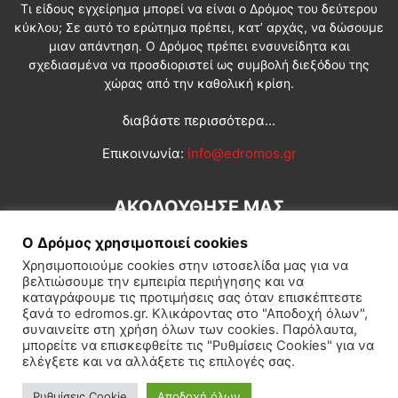
Τι είδους εγχείρημα μπορεί να είναι ο Δρόμος του δεύτερου
κύκλου; Σε αυτό το ερώτημα πρέπει, κατ’ αρχάς, να δώσουμε
μιαν απάντηση. Ο Δρόμος πρέπει ενσυνείδητα και
σχεδιασμένα να προσδιοριστεί ως συμβολή διεξόδου της
χώρας από την καθολική κρίση.
διαβάστε περισσότερα...
Επικοινωνία:
info@edromos.gr
ΑΚΟΛΟΥΘΗΣΕ ΜΑΣ
Ο Δρόμος χρησιμοποιεί cookies
Χρησιμοποιούμε cookies στην ιστοσελίδα μας για να
βελτιώσουμε την εμπειρία περιήγησης και να
καταγράφουμε τις προτιμήσεις σας όταν επισκέπτεστε
ξανά το edromos.gr. Κλικάροντας στο "Αποδοχή όλων",
συναινείτε στη χρήση όλων των cookies. Παρόλαυτα,
Εγγραφή συνδρομητή
Πολιτική
Διεθνή
Κοινωνία
μπορείτε να επισκεφθείτε τις "Ρυθμίσεις Cookies" για να
ελέγξετε και να αλλάξετε τις επιλογές σας.
Πολιτισμός
Αφιερώματα
Ρυθμίσεις Cookie
Αποδοχή όλων