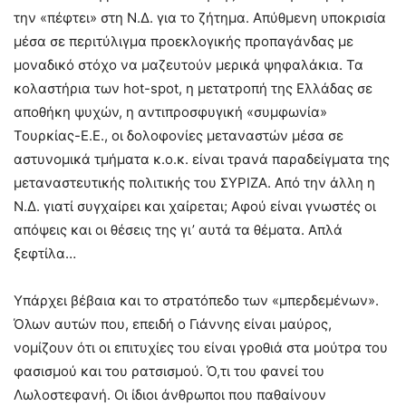
την «πέφτει» στη Ν.Δ. για το ζήτημα. Απύθμενη υποκρισία
μέσα σε περιτύλιγμα προεκλογικής προπαγάνδας με
μοναδικό στόχο να μαζευτούν μερικά ψηφαλάκια. Τα
κολαστήρια των hot-spot, η μετατροπή της Ελλάδας σε
αποθήκη ψυχών, η αντιπροσφυγική «συμφωνία»
Τουρκίας-Ε.Ε., οι δολοφονίες μεταναστών μέσα σε
αστυνομικά τμήματα κ.ο.κ. είναι τρανά παραδείγματα της
μεταναστευτικής πολιτικής του ΣΥΡΙΖΑ. Από την άλλη η
Ν.Δ. γιατί συγχαίρει και χαίρεται; Αφού είναι γνωστές οι
απόψεις και οι θέσεις της γι’ αυτά τα θέματα. Απλά
ξεφτίλα…
Υπάρχει βέβαια και το στρατόπεδο των «μπερδεμένων».
Όλων αυτών που, επειδή ο Γιάννης είναι μαύρος,
νομίζουν ότι οι επιτυχίες του είναι γροθιά στα μούτρα του
φασισμού και του ρατσισμού. Ό,τι του φανεί του
Λωλοστεφανή. Οι ίδιοι άνθρωποι που παθαίνουν