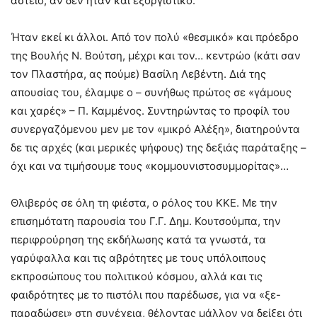
αστείο, αν δεν ήταν και εξοργιστικό.
Ήταν εκεί κι άλλοι. Από τον πολύ «θεσμικό» και πρόεδρο
της Βουλής Ν. Βούτση, μέχρι και τον… κεντρώο (κάτι σαν
τον Πλαστήρα, ας πούμε) Βασίλη Λεβέντη. Διά της
απουσίας του, έλαμψε ο – συνήθως πρώτος σε «γάμους
και χαρές» – Π. Καμμένος. Συντηρώντας το προφίλ του
συνεργαζόμενου μεν με τον «μικρό Αλέξη», διατηρούντα
δε τις αρχές (και μερικές ψήφους) της δεξιάς παράταξης –
όχι και να τιμήσουμε τους «κομμουνιστοσυμμορίτας»…
Θλιβερός σε όλη τη φιέστα, ο ρόλος του ΚΚΕ. Με την
επισημότατη παρουσία του Γ.Γ. Δημ. Κουτσούμπα, την
περιφρούρηση της εκδήλωσης κατά τα γνωστά, τα
γαρύφαλλα και τις αβρότητες με τους υπόλοιπους
εκπροσώπους του πολιτικού κόσμου, αλλά και τις
φαιδρότητες με το πιστόλι που παρέδωσε, για να «ξε-
παραδώσει» στη συνέχεια, θέλοντας μάλλον να δείξει ότι