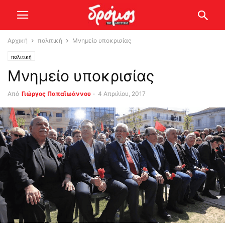
Αρχική
πολιτική
Μνημείο υποκρισίας
πολιτική
Μνημείο υποκρισίας
Από
Γιώργος Παπαϊωάννου
-
4 Απριλίου, 2017