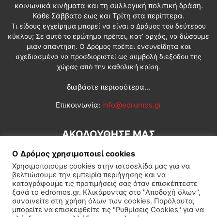
κοινωνικά κινήματα και τη συλλογική πολιτική δράση.
Κάθε Σάββατο έως και Τρίτη στα περίπτερα.
Τι είδους εγχείρημα μπορεί να είναι ο Δρόμος του δεύτερου
κύκλου; Σε αυτό το ερώτημα πρέπει, κατ’ αρχάς, να δώσουμε
μιαν απάντηση. Ο Δρόμος πρέπει ενσυνείδητα και
σχεδιασμένα να προσδιοριστεί ως συμβολή διεξόδου της
χώρας από την καθολική κρίση.
διαβάστε περισσότερα...
Επικοινωνία:
info@edromos.gr
ΑΚΟΛΟΥΘΗΣΕ ΜΑΣ
Ο Δρόμος χρησιμοποιεί cookies
Χρησιμοποιούμε cookies στην ιστοσελίδα μας για να
βελτιώσουμε την εμπειρία περιήγησης και να
καταγράφουμε τις προτιμήσεις σας όταν επισκέπτεστε
ξανά το edromos.gr. Κλικάροντας στο "Αποδοχή όλων",
συναινείτε στη χρήση όλων των cookies. Παρόλαυτα,
Εγγραφή συνδρομητή
Πολιτική
Διεθνή
Κοινωνία
μπορείτε να επισκεφθείτε τις "Ρυθμίσεις Cookies" για να