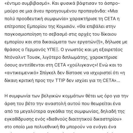
«έντιμο συμβιβασμό». Και φυσικά βάφτισαν το άσπρο-
μαύρο σε μια άνευ προηγουμένου προπαγάνδα: «Μια
πολύ προοδευτική συμφωνία» χαρακτήρισε τη CETA η
επίτροπος Εμπορίου της Κομισιόν. «Θα επιβάλει στην
παγκοσμιοποίηση το σεβασμό στις αρχές του δίκαιου
εμπορίου και στα δικαιώματα των εργατών(!)», δήλωσε με
θράσος ο Γερμανός ΥΠΕΞ. Ο γνωστός και μη εξαιρετέος
Ντόναλντ Τουσκ, λιγότερο διπλωμάτης, χαρακτήρισε
όσους αντιτίθενται στη CETA «χούλιγκανς»! Ενώ και το
«αντικειμενικό» Σπίγκελ δεν δίστασε να ισχυριστεί ότι «η
δίκαιη κριτική προς την ΤΤΙΡ δεν ισχύει για τη CETA»…
Η συμφωνία των βελγικών κομμάτων θέτει ως όρο για την
άρση του βέτο την αναστολή αυτού που θεωρείται ένα
από τα μεγαλύτερα αγκάθια της συμφωνίας, δηλαδή της
εγκαθίδρυσης ενός «διεθνούς διαιτητικού δικαστηρίου»
στο οποίο μια πολυεθνική θα μπορούν να ενάγει ένα