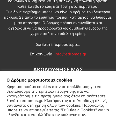
κοινωνικά κινήματα και τη συλλογική πολιτική δράση.
Κάθε Σάββατο έως και Τρίτη στα περίπτερα.
Τι είδους εγχείρημα μπορεί να είναι ο Δρόμος του δεύτερου
κύκλου; Σε αυτό το ερώτημα πρέπει, κατ’ αρχάς, να δώσουμε
μιαν απάντηση. Ο Δρόμος πρέπει ενσυνείδητα και
σχεδιασμένα να προσδιοριστεί ως συμβολή διεξόδου της
χώρας από την καθολική κρίση.
διαβάστε περισσότερα...
Επικοινωνία:
info@edromos.gr
ΑΚΟΛΟΥΘΗΣΕ ΜΑΣ
Ο Δρόμος χρησιμοποιεί cookies
Χρησιμοποιούμε cookies στην ιστοσελίδα μας για να
βελτιώσουμε την εμπειρία περιήγησης και να
καταγράφουμε τις προτιμήσεις σας όταν επισκέπτεστε
ξανά το edromos.gr. Κλικάροντας στο "Αποδοχή όλων",
συναινείτε στη χρήση όλων των cookies. Παρόλαυτα,
Εγγραφή συνδρομητή
Πολιτική
Διεθνή
Κοινωνία
μπορείτε να επισκεφθείτε τις "Ρυθμίσεις Cookies" για να
ελέγξετε και να αλλάξετε τις επιλογές σας.