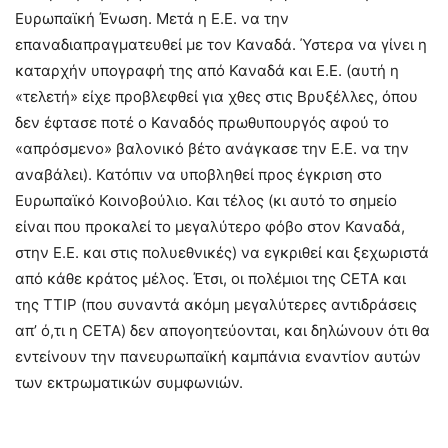
Ευρωπαϊκή Ένωση. Μετά η Ε.Ε. να την
επαναδιαπραγματευθεί με τον Καναδά. Ύστερα να γίνει η
καταρχήν υπογραφή της από Καναδά και Ε.Ε. (αυτή η
«τελετή» είχε προβλεφθεί για χθες στις Βρυξέλλες, όπου
δεν έφτασε ποτέ ο Καναδός πρωθυπουργός αφού το
«απρόσμενο» βαλονικό βέτο ανάγκασε την Ε.Ε. να την
αναβάλει). Κατόπιν να υποβληθεί προς έγκριση στο
Ευρωπαϊκό Κοινοβούλιο. Και τέλος (κι αυτό το σημείο
είναι που προκαλεί το μεγαλύτερο φόβο στον Καναδά,
στην Ε.Ε. και στις πολυεθνικές) να εγκριθεί και ξεχωριστά
από κάθε κράτος μέλος. Έτσι, οι πολέμιοι της CETA και
της ΤΤΙΡ (που συναντά ακόμη μεγαλύτερες αντιδράσεις
απ’ ό,τι η CETA) δεν απογοητεύονται, και δηλώνουν ότι θα
εντείνουν την πανευρωπαϊκή καμπάνια εναντίον αυτών
των εκτρωματικών συμφωνιών.