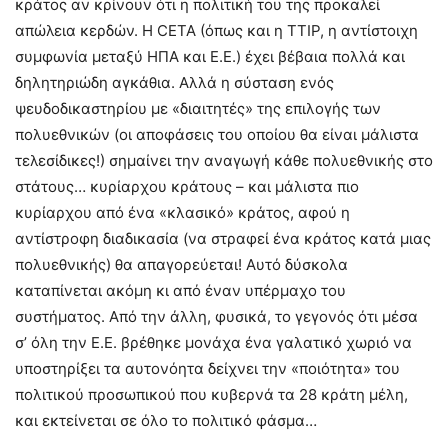
κράτος αν κρίνουν ότι η πολιτική του της προκαλεί
απώλεια κερδών. Η CETA (όπως και η ΤΤΙΡ, η αντίστοιχη
συμφωνία μεταξύ ΗΠΑ και Ε.Ε.) έχει βέβαια πολλά και
δηλητηριώδη αγκάθια. Αλλά η σύσταση ενός
ψευδοδικαστηρίου με «διαιτητές» της επιλογής των
πολυεθνικών (οι αποφάσεις του οποίου θα είναι μάλιστα
τελεσίδικες!) σημαίνει την αναγωγή κάθε πολυεθνικής στο
στάτους… κυρίαρχου κράτους – και μάλιστα πιο
κυρίαρχου από ένα «κλασικό» κράτος, αφού η
αντίστροφη διαδικασία (να στραφεί ένα κράτος κατά μιας
πολυεθνικής) θα απαγορεύεται! Αυτό δύσκολα
καταπίνεται ακόμη κι από έναν υπέρμαχο του
συστήματος. Από την άλλη, φυσικά, το γεγονός ότι μέσα
σ’ όλη την Ε.Ε. βρέθηκε μονάχα ένα γαλατικό χωριό να
υποστηρίξει τα αυτονόητα δείχνει την «ποιότητα» του
πολιτικού προσωπικού που κυβερνά τα 28 κράτη μέλη,
και εκτείνεται σε όλο το πολιτικό φάσμα…