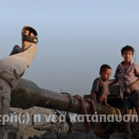
ερή(;) η νέα κατάπαυσ