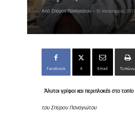
Από
Σπύρος Παναγιώτου
-
10 Ιανουαρίου, 201
Facebook
X
Email
Τυπών
Άλυτοι γρίφοι και περιπλοκές στο τοπί
του Σπύρου Παναγιώτου