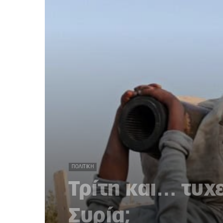
ΠΟΛΙΤΙΚΉ
Τρίτη και… τυχ
Συρία;