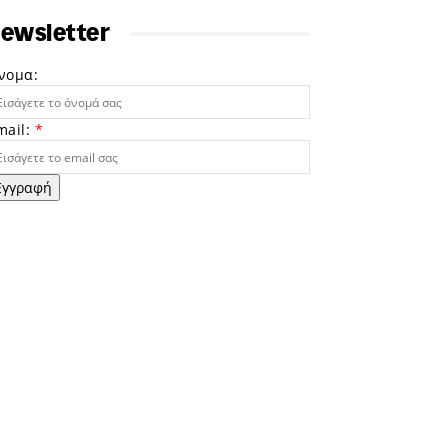
ewsletter
νομα:
mail:
*
Εγγραφή