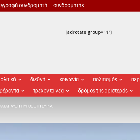
εγγραφή συνδρομητή
συνδρομητής
[adrotate group="4"]
ολιτική
διεθνή
κοινωνία
πολιτισμός
περ
αφέροντα
τρέχοντα νέα
δρόμος της αριστεράς
 ΚΑΤΆΠΑΥΣΗ ΠΥΡΌΣ ΣΤΗ ΣΥΡΊΑ;