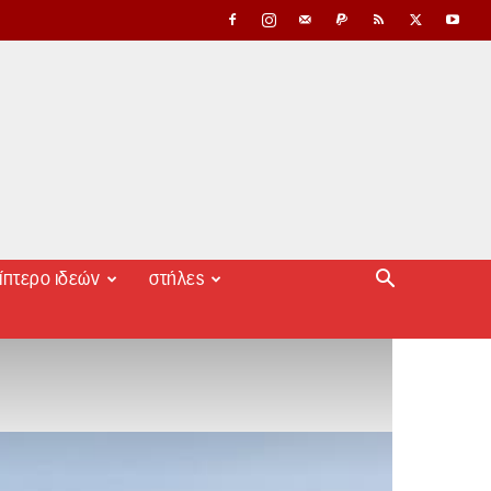
ίπτερο ιδεών
στήλες