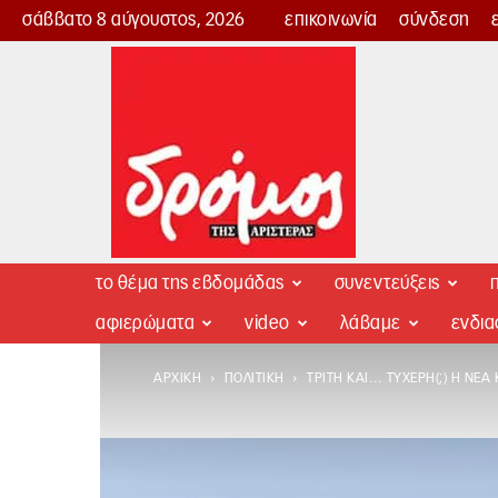
σάββατο 8 αύγουστος, 2026
επικοινωνία
σύνδεση
Δρόμος
της
Αριστεράς
το θέμα της εβδομάδας
συνεντεύξεις
π
αφιερώματα
video
λάβαμε
ενδι
ΑΡΧΙΚΉ
ΠΟΛΙΤΙΚΉ
ΤΡΊΤΗ ΚΑΙ… ΤΥΧΕΡΉ(;) Η ΝΈΑ