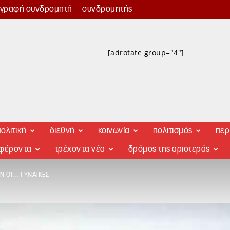
γγραφή συνδρομητή
συνδρομητής
[adrotate group="4"]
ολιτική
διεθνή
κοινωνία
πολιτισμός
περ
αφέροντα
τρέχοντα νέα
δρόμος της αριστεράς
Ν ΟΙ… ΓΥΝΑΊΚΕΣ