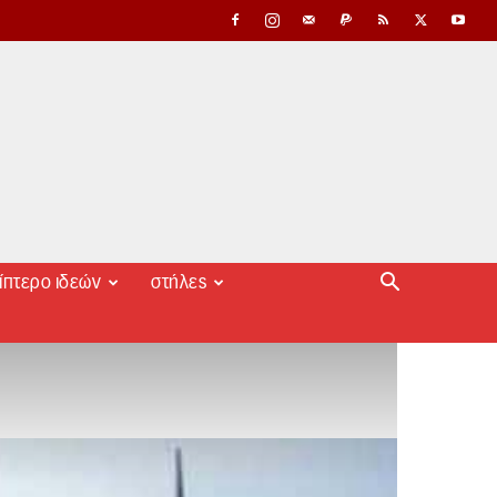
ίπτερο ιδεών
στήλες