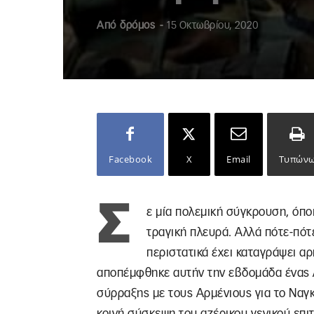
Από
δρόμος
-
15 Οκτωβρίου, 2020
Facebook
X
Email
Τυπών
Σ
ε μία πολεμική σύγκρουση, όποι
τραγική πλευρά. Αλλά πότε-πότε
περιστατικά έχει καταγράψει α
αποπέμφθηκε αυτήν την εβδομάδα ένας 
σύρραξης με τους Αρμένιους για το Ναγκ
κοινή σύσκεψη του αζέρικου γενικού επι