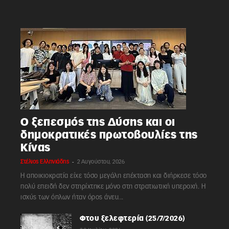
Ο ξεπεσμός της Δύσης και οι
δημοκρατικές πρωτοβουλίες της
Κίνας
-
Στέλιος Ελληνιάδης
2 Αυγούστου, 2026
Η αποικιοκρατία είχε τόσο μεγάλη επέκταση και διήρκεσε τόσο
πολύ επειδή δεν στηρίχτηκε μόνο στη στρατιωτική υπεροχή. Η
ισχύς των όπλων ήταν όρος άνευ...
Φτου ξελεφτερία (25/7/2026)