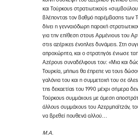
και Τούρκους στρατιωτικούς «συμβούλου
βλέποντας τον βαθμό παρέμβασης των Το
δίνει η γενναιόδωρη παροχή στρατιωτικο
για την επίθεση στους Αρμένιους του Αρτ
στις αζέρικες ένοπλες δυνάμεις. Στη σ
απροχώρητο, και ο στρατηγός ένιωσε ταπ
Αζέρους συναδέλφους του: «Μια και δώσ
Τουρκία, μήπως θα έπρεπε να τους δώσου
γαλόνια του και η συμμετοχή του σε όλες
της δεκαετίας του 1990 μέχρι σήμερα δε
Τούρκους συμμάχους με άμεση αποστράτευ
άλλους συμμάχους του Αζερμπαϊτζάν, του
να βρεθεί πουθενά αλλού…
Μ.Α.