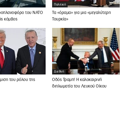
Πολιτική
ροπλανοφόρο του ΝΑΤΟ
Τα «όραμα» για μια «μεγαλύτερη
ός κόμβος
Τουρκία»
Διεθνή
Οδός Τραμπ! Η καλοκαιρινή
μιση του ρόλου της
διπλωματία του Λευκού Οίκου