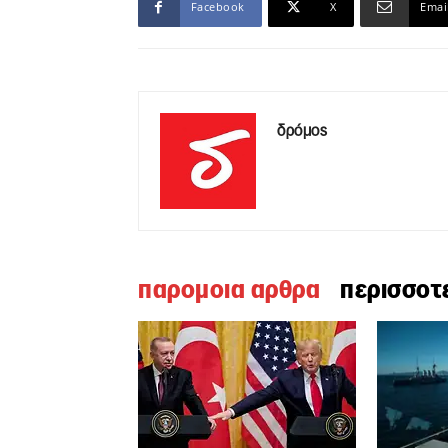
Facebook
X
Emai
δρόμος
παρομοια αρθρα
περισσοτ