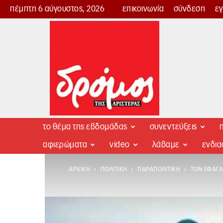
πέμπτη 6 αύγουστος, 2026
επικοινωνία
σύνδεση
ε
Δρόμος
της
Αριστεράς
το θέμα της εβδομάδας
συνεντεύξεις
π
αφιερώματα
video
λάβαμε
ενδι
ΑΡΧΙΚΉ
ΠΟΛΙΤΙΚΉ
ΠΑΡΑΠΟΛΙΤΙΚΉ
ΤΟΝ ΈΦΑΓΑ