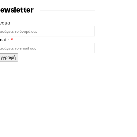
ewsletter
νομα:
mail:
*
Εγγραφή