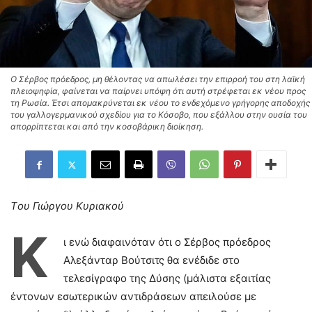
Ο Σέρβος πρόεδρος, μη θέλοντας να απωλέσει την επιρροή του στη λαϊκή
πλειοψηφία, φαίνεται να παίρνει υπόψη ότι αυτή στρέφεται εκ νέου προς
τη Ρωσία. Έτσι απομακρύνεται εκ νέου το ενδεχόμενο γρήγορης αποδοχής
του γαλλογερμανικού σχεδίου για το Κόσοβο, που εξάλλου στην ουσία του
απορρίπτεται και από την κοσοβάρικη διοίκηση.
Tου Γιώργου Κυριακού
Κ
ι ενώ διαφαινόταν ότι ο Σέρβος πρόεδρος
Αλεξάνταρ Βούτσιτς θα ενέδιδε στο
τελεσίγραφο της Δύσης (μάλιστα εξαιτίας
έντονων εσωτερικών αντιδράσεων απειλούσε με