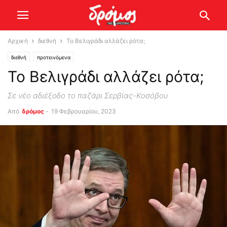
Αρχική
διεθνή
Το Βελιγράδι αλλάζει ρότα;
διεθνή
προτεινόμενα
Το Βελιγράδι αλλάζει ρότα;
Σε νέο αδιέξοδο το παζάρι Σερβίας-Κοσόβου
Από
δρόμος
-
19 Φεβρουαρίου, 2023