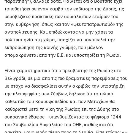
παραίτηση*), άλλαξε ρότα. Φαίνεται ότι ο Βούτσιτς έχει
τοποθετήσει σε έναν καμβά τον εκβιασμό της Δύσης, τις
μεσοβέζικες πρακτικές των σοσιαλιστών εταίρων του
στην κυβέρνηση, όπως και τον «ψευτοπατριωτισμό» της
αντιπολίτευσης. Και, επιδιώκοντας να μην χάσει τα
πολιτικά ηνία στη χώρα, πασχίζει να μονοπωλεί την
εκπροσώπηση της κοινής γνώμης, που μάλλον
απομακρύνεται από την Ε.Ε. και υποστηρίζει τη Ρωσία.
Είναι χαρακτηριστικό ότι ο πρεσβευτής της Ρωσίας στο
Βελιγράδι, σε μια από τις πιο δραματικές παρεμβάσεις του
με στόχο να διασφαλίσει αυτήν ακριβώς την υποστήριξη
της πλειοψηφίας των Σέρβων, δήλωσε ότι το τελικό
καθεστώς του Κοσσυφοπεδίου και των Μετοχίων θα
καθοριστεί μετά τη νίκη της Ρωσίας επί της Δύσης στο
ουκρανικό έδαφος – υπενθυμίζοντας το ψήφισμα 1244
του Συμβουλίου Ασφαλείας του ΟΗΕ, καθώς και ότι
ασκείται μονομερής πίεση προς τη Σερβία. Είπε επίσης: «Η