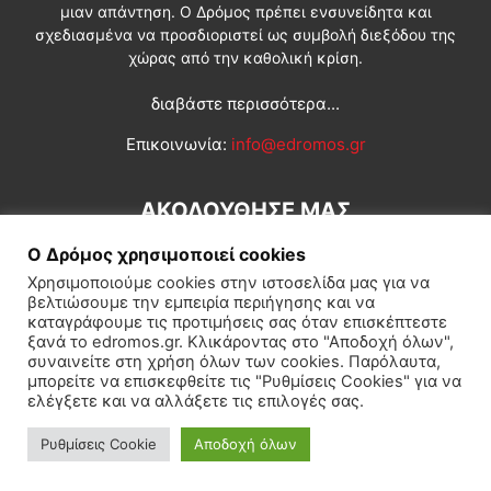
μιαν απάντηση. Ο Δρόμος πρέπει ενσυνείδητα και
σχεδιασμένα να προσδιοριστεί ως συμβολή διεξόδου της
χώρας από την καθολική κρίση.
διαβάστε περισσότερα...
Επικοινωνία:
info@edromos.gr
ΑΚΟΛΟΥΘΗΣΕ ΜΑΣ
Ο Δρόμος χρησιμοποιεί cookies
Χρησιμοποιούμε cookies στην ιστοσελίδα μας για να
βελτιώσουμε την εμπειρία περιήγησης και να
καταγράφουμε τις προτιμήσεις σας όταν επισκέπτεστε
ξανά το edromos.gr. Κλικάροντας στο "Αποδοχή όλων",
συναινείτε στη χρήση όλων των cookies. Παρόλαυτα,
Εγγραφή συνδρομητή
Πολιτική
Διεθνή
Κοινωνία
μπορείτε να επισκεφθείτε τις "Ρυθμίσεις Cookies" για να
ελέγξετε και να αλλάξετε τις επιλογές σας.
Πολιτισμός
Αφιερώματα
Ρυθμίσεις Cookie
Αποδοχή όλων
© Δρόμος της Αριστεράς