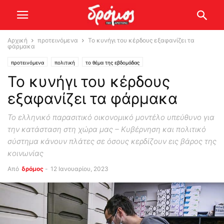
Αρχική
προτεινόμενα
Το κυνήγι του κέρδους εξαφανίζει τα
φάρμακα
προτεινόμενα
πολιτική
το θέμα της εβδομάδας
Το κυνήγι του κέρδους
εξαφανίζει τα φάρμακα
Το ελληνικό παρασιτικό οικονομικό μοντέλο υπεύθυνο για
την κατάσταση στη χώρα μας – Κυβέρνηση και πολιτικό
σύστημα κάνουν πλάτες σε όσους κερδίζουν εις βάρος της
κοινωνίας
Από
δρόμος
-
12 Ιανουαρίου, 2023