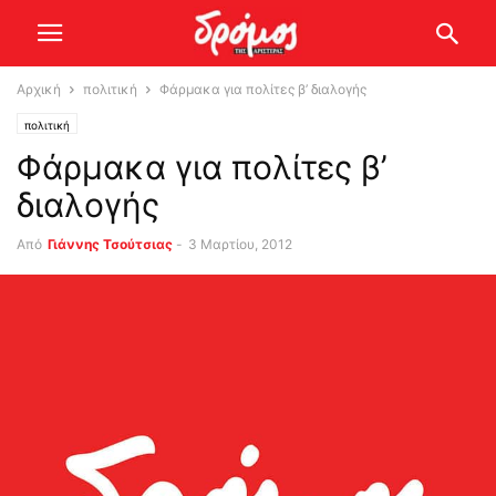
Αρχική
πολιτική
Φάρμακα για πολίτες β’ διαλογής
πολιτική
Φάρμακα για πολίτες β’
διαλογής
Από
Γιάννης Τσούτσιας
-
3 Μαρτίου, 2012