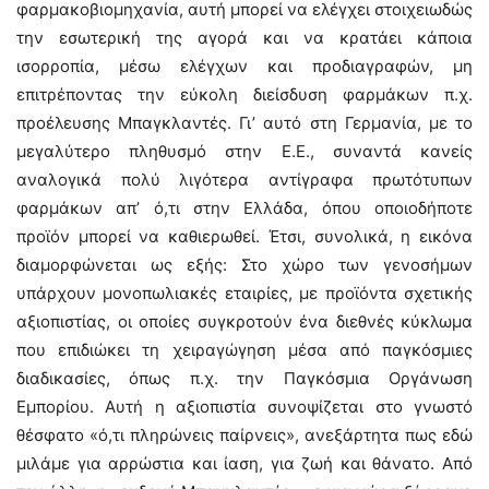
φαρμακοβιομηχανία, αυτή μπορεί να ελέγχει στοιχειωδώς
την εσωτερική της αγορά και να κρατάει κάποια
ισορροπία, μέσω ελέγχων και προδιαγραφών, μη
επιτρέποντας την εύκολη διείσδυση φαρμάκων π.χ.
προέλευσης Μπαγκλαντές. Γι’ αυτό στη Γερμανία, με το
μεγαλύτερο πληθυσμό στην Ε.Ε., συναντά κανείς
αναλογικά πολύ λιγότερα αντίγραφα πρωτότυπων
φαρμάκων απ’ ό,τι στην Ελλάδα, όπου οποιοδήποτε
προϊόν μπορεί να καθιερωθεί. Έτσι, συνολικά, η εικόνα
διαμορφώνεται ως εξής: Στο χώρο των γενοσήμων
υπάρχουν μονοπωλιακές εταιρίες, με προϊόντα σχετικής
αξιοπιστίας, οι οποίες συγκροτούν ένα διεθνές κύκλωμα
που επιδιώκει τη χειραγώγηση μέσα από παγκόσμιες
διαδικασίες, όπως π.χ. την Παγκόσμια Οργάνωση
Εμπορίου. Αυτή η αξιοπιστία συνοψίζεται στο γνωστό
θέσφατο «ό,τι πληρώνεις παίρνεις», ανεξάρτητα πως εδώ
μιλάμε για αρρώστια και ίαση, για ζωή και θάνατο. Από