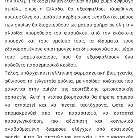
την άλλη, η «εκδοχή Μπαγκλαντές» σε μια χώρα ξέφραγο
αμπέλι, όπως η Ελλάδα, θα εξασφαλίσει πάμφθηνες
πρώτες ύλες και τεράστια κέρδη στους μεσάζοντες, μέρος
των οποίων θα διοχετευθούν ως μαύρο χρήμα σε όλη την
αλυσίδα προμήθειας του φαρμάκου, από τον εκάστοτε
υπουργό και τους ομοίους τους, τα ιδρύματα, τους
εξαγορασμένους επιστήμονες και δημοσιογράφους, μέχρι
τους φαρμακοποιούς, που θα εξασφαλίσουν ένα
πρόσθετο παραεμπορικό κέρδος.
Τέλος, υπάρχει και η ελληνική φαρμακευτική βιομηχανία,
φθίνουσα τα τελευταία χρόνια, με νησίδες ποιότητας που
χάνονται στην ομίχλη της αεριτζίδικης τριτοκοσμικής
αρπαχτής. Αυτή η ντόπια βιομηχανία θα έπρεπε σήμερα
να στηριχτεί και να πιεστεί ταυτόχρονα, ώστε να
απομακρυνθεί από τον παρασιτισμό, να καταστεί
παραγωγικότερη, πιο αξιόπιστη και κοινωνικά
αναβαθμισμένη, διαμέσου ελέγχων από κρατικούς
φορείς. Αυτό θα αποτελούσε στοιχείο μιας ουσιαστικής