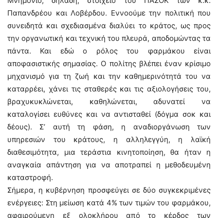
Μνημόνιο, δηλαδή, στοιχείο του ΠΑΣΟΚ των κ.κ.
Παπανδρέου και Λοβέρδου. Εννοούμε την πολιτική που
συνειδητά και σχεδιασμένα διαλύει το κράτος, ως προς
την οργανωτική και τεχνική του πλευρά, αποδομώντας τα
πάντα. Και εδώ ο ρόλος του φαρμάκου είναι
αποφασιστικής σημασίας. Ο πολίτης βλέπει έναν κρίσιμο
μηχανισμό για τη ζωή και την καθημερινότητά του να
καταρρέει, χάνει τις σταθερές και τις αξιολογήσεις του,
βραχυκυκλώνεται, καθηλώνεται, αδυνατεί να
καταλογίσει ευθύνες και να αντισταθεί (δόγμα σοκ και
δέους). Σ’ αυτή τη φάση, η αναδιοργάνωση των
υπηρεσιών του κράτους, η αλληλεγγύη, η λαϊκή
διαθεσιμότητα, μια τεράστια κινητοποίηση, θα ήταν η
αναγκαία απάντηση για να αποτραπεί η μεθοδευμένη
καταστροφή.
Σήμερα, η κυβέρνηση προσφεύγει σε δύο συγκεκριμένες
ενέργειες: Στη μείωση κατά 4% των τιμών του φαρμάκου,
αφαιρούμενη εξ ολοκλήρου από το κέρδος των