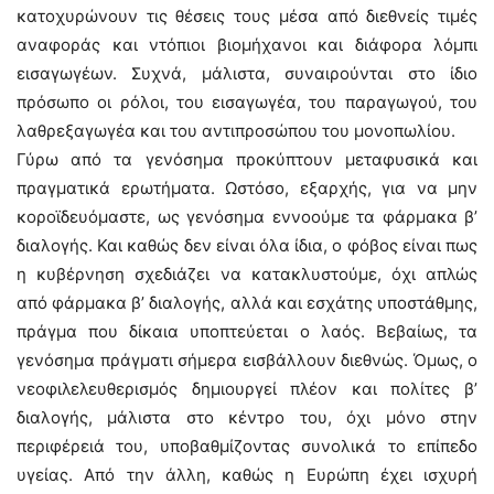
κατοχυρώνουν τις θέσεις τους μέσα από διεθνείς τιμές
αναφοράς και ντόπιοι βιομήχανοι και διάφορα λόμπι
εισαγωγέων. Συχνά, μάλιστα, συναιρούνται στο ίδιο
πρόσωπο οι ρόλοι, του εισαγωγέα, του παραγωγού, του
λαθρεξαγωγέα και του αντιπροσώπου του μονοπωλίου.
Γύρω από τα γενόσημα προκύπτουν μεταφυσικά και
πραγματικά ερωτήματα. Ωστόσο, εξαρχής, για να μην
κοροϊδευόμαστε, ως γενόσημα εννοούμε τα φάρμακα β’
διαλογής. Και καθώς δεν είναι όλα ίδια, ο φόβος είναι πως
η κυβέρνηση σχεδιάζει να κατακλυστούμε, όχι απλώς
από φάρμακα β’ διαλογής, αλλά και εσχάτης υποστάθμης,
πράγμα που δίκαια υποπτεύεται ο λαός. Βεβαίως, τα
γενόσημα πράγματι σήμερα εισβάλλουν διεθνώς. Όμως, ο
νεοφιλελευθερισμός δημιουργεί πλέον και πολίτες β’
διαλογής, μάλιστα στο κέντρο του, όχι μόνο στην
περιφέρειά του, υποβαθμίζοντας συνολικά το επίπεδο
υγείας. Από την άλλη, καθώς η Ευρώπη έχει ισχυρή