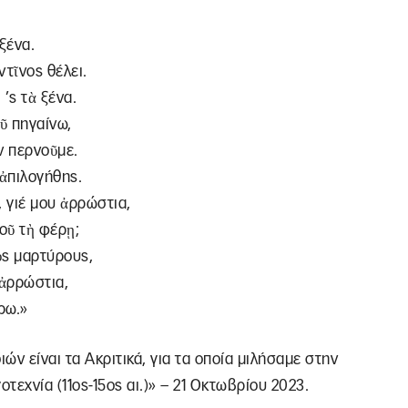
ξένα.
ντῖνος θέλει.
’ς τὰ ξένα.
οῦ πηγαίνω,
ὴν περνοῦμε.
ἀπιλογήθης.
ῃ, γιέ µου ἀρρώστια,
μοῦ τὴ φέρῃ;
ὺς μαρτύρους,
 ἀρρώστια,
ρω.»
ν είναι τα Ακριτικά, για τα οποία μιλήσαμε στην
εχνία (11ος-15ος αι.)» – 21 Οκτωβρίου 2023.