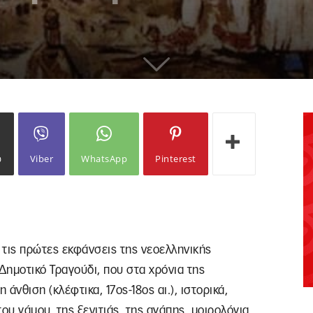
ω
Viber
WhatsApp
Pinterest
 τις πρώτες εκφάνσεις της νεοελληνικής
Δημοτικό Τραγούδι, που στα χρόνια της
άνθιση (κλέφτικα, 17ος-18ος αι.), ιστορικά,
του γάμου, της ξενιτιάς, της αγάπης, μοιρολόγια