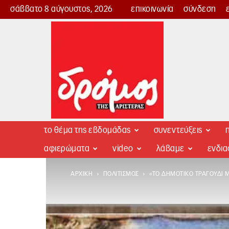
σάββατο 8 αύγουστος, 2026
επικοινωνία
σύνδεση
Δρόμος
της
Αριστεράς
το θέμα της εβδομάδας
συνεντεύξεις
π
αφιερώματα
video
λάβαμε
ενδι
ΑΡΧΙΚΉ
ΠΟΛΙΤΙΣΜΌΣ
«ΤΟ ΔΗΜΟΤΙΚΌ ΤΡΑΓΟΎΔΙ 