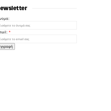
ewsletter
νομα:
mail:
*
Εγγραφή