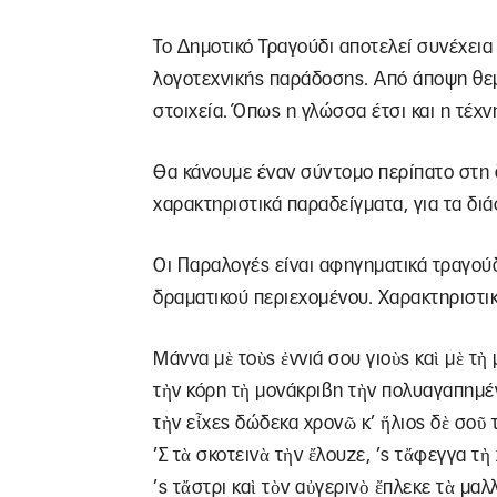
Το Δημοτικό Τραγούδι αποτελεί συνέχεια
λογοτεχνικής παράδοσης. Από άποψη θεμ
στοιχεία. Όπως η γλώσσα έτσι και η τέχν
Θα κάνουμε έναν σύντομο περίπατο στη 
χαρακτηριστικά παραδείγματα, για τα δι
Οι Παραλογές είναι αφηγηματικά τραγούδ
δραματικού περιεχομένου. Χαρακτηριστικ
Μάννα μὲ τοὺς ἐννιά σου γιοὺς καὶ μὲ τὴ 
τὴν κόρη τὴ µονάκριβη τὴν πολυαγαπηµέ
τὴν εἶχες δώδεκα χρονῶ κ’ ἥλιος δὲ σοῦ τ
’Σ τὰ σκοτεινὰ τὴν ἔλουζε, ’ς τἄφεγγα τὴ 
’ς τἄστρι καὶ τὸν αὐγερινὸ ἔπλεκε τὰ µαλλ