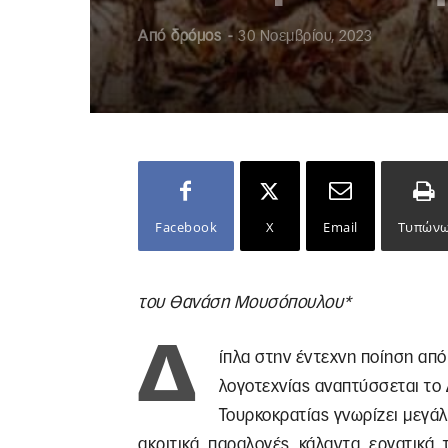
Από
δρόμος
-
30 Νοεμβρίου, 2023
Facebook
X
Email
Τυπών
του Θανάση Μουσόπουλου*
Δ
ίπλα στην έντεχνη ποίηση από
λογοτεχνίας αναπτύσσεται το 
Τουρκοκρατίας γνωρίζει μεγάλη 
ακριτικά, παραλογές, κάλαντα, εργατικά, 