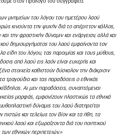
άζουμε στον Πρόλογο του συγγραφέα:
των μνημείων του λόγου του ημετέρου λαού
υρώς κινούντα την ψυχήν διά το απέριττον κάλλος,
και την φραστικήν δύναμιν και ενάργειαν, αλλά και
κού δημιουργήματος του λαού εμφαίνοντα τον
λα είδη του λόγου, τας παροιμίας και τους μύθους,
δοσις από λαού εις λαόν είναι ευχερής και
ένα στοιχεία καθιστούν δύσκολον την διάκρισιν
 τα τραγούδια και τας παραδόσεις ο εθνικός
κίβδηλος. Αι μεν παραδόσεις, συναπτόμεναι
ικείας μορφάς, εμφανίζουν πλαστικώς τα εθνικά
 μυθοπλαστική δύναμις του λαού διατηρείται
 πιστώς και τελείως τον βίον και τα ήθη, τα
νικού λαού και εξωραΐζοντα διά του ποιητικού
των εθνικών περιπετειών.»