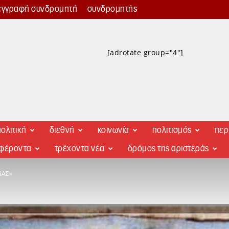
εγγραφή συνδρομητή
συνδρομητής
[adrotate group="4"]
ολιτική
διεθνή
κοινωνία
πολιτισμός
περ
αφέροντα
τρέχοντα νέα
δρόμος της αριστεράς
ΜΑΣ»