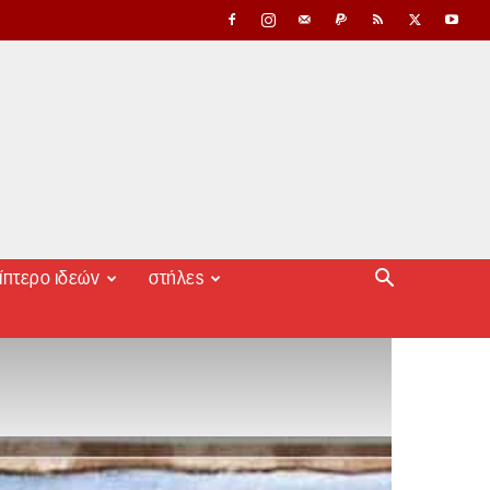
ίπτερο ιδεών
στήλες