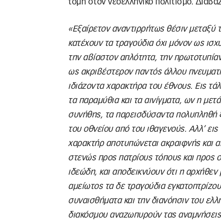
τομή στον νεοελληνικό πολιτισμό. Διαβ
«Εξαίρετον αναντιρρήτως θέσιν μεταξύ 
κατέχουν τα τραγούδια όχι μόνον ως ισχ
την αβίαστον απλότητα, την πρωτοτυπίαν 
ως ακριβέστερον παντός άλλου πνευματι
ιδιάζοντα χαρακτήρα του έθνους. Εις τάλ
τα παραμύθια και τα αινίγματα, ων η μετά
συνήθης, τα παρεισδύσαντα πολυπληθή ξ
του οθνείου από του ιθαγενούς. Αλλ’ εις
χαρακτήρ αποτυπώνεται ακραιφνής και α
στενώς προς πατρίους τόπους και προς ο
ιδεώδη, και αποδεικνύουν ότι η αρχήθεν
αμείωτος τα δε τραγούδια εγκατοπτρίζουν
συναισθήματα και την διανόησιν του ελλη
διακόσμου αναζωπυρούν τας αναμνήσεις 