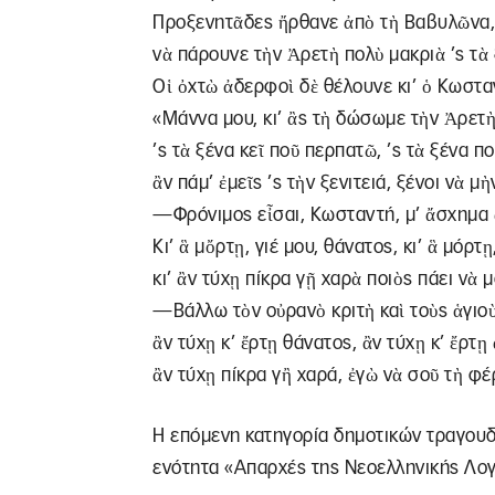
Προξενητᾶδες ἤρθανε ἀπὸ τὴ Βαβυλῶνα,
νὰ πάρουνε τὴν Ἀρετὴ πολὺ μακριὰ ’ς τὰ 
Οἱ ὀχτὼ ἀδερφοὶ δὲ θέλουνε κι’ ὁ Κωστα
«Μάννα µου, κι’ ἂς τὴ δώσωμε τὴν Ἀρετὴ 
’ς τὰ ξένα κεῖ ποῦ περπατῶ, ’ς τὰ ξένα π
ἂν πάμ’ ἐμεῖς ’ς τὴν ξενιτειά, ξένοι νὰ μ
—Φρόνιμος εἶσαι, Κωσταντή, μ’ ἄσχημα 
Κι’ ἃ μὄρτῃ, γιέ µου, θάνατος, κι’ ἃ µόρτ
κι’ ἂν τύχῃ πίκρα γῇ χαρὰ ποιὸς πάει νὰ 
—Βάλλω τὸν οὐρανὸ κριτὴ καὶ τοὺς ἁγιο
ἂν τύχῃ κ’ ἔρτῃ θάνατος, ἂν τύχῃ κ’ ἔρτῃ
ἂν τύχῃ πίκρα γἢ χαρά, ἐγὼ νὰ σοῦ τὴ φέ
Η επόμενη κατηγορία δημοτικών τραγουδιώ
ενότητα «Απαρχές της Νεοελληνικής Λογοτ