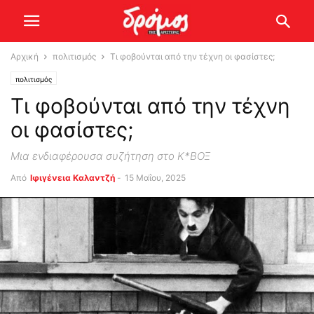
Αρχική
πολιτισμός
Τι φοβούνται από την τέχνη οι φασίστες;
πολιτισμός
Τι φοβούνται από την τέχνη
οι φασίστες;
Μια ενδιαφέρουσα συζήτηση στο Κ*ΒΟΞ
Από
Ιφιγένεια Καλαντζή
-
15 Μαΐου, 2025