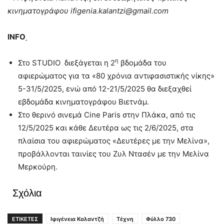
κινηματογράφου
ifigenia
.
kalantzi
@
gmail
.
com
INFO
η
Στο STUDIO διεξάγεται η 2
βδομάδα του
αφιερώματος για τα «80 χρόνια αντιφασιστικής νίκης»
5-31/5/2025, ενώ από 12-21/5/2025 θα διεξαχθεί
εβδομάδα κινηματογράφου Βιετνάμ.
Στο θερινό σινεμά Cine Paris στην Πλάκα, από τις
12/5/2025 και κάθε Δευτέρα ως τις 2/6/2025, στα
πλαίσια του αφιερώματος «Δευτέρες με την Μελίνα»,
προβάλλονται ταινίες του Ζυλ Ντασέν με την Μελίνα
Μερκούρη.
Σχόλια
ΕΤΙΚΕΤΕΣ
Ιφιγένεια Καλαντζή
Τέχνη
Φύλλο 730