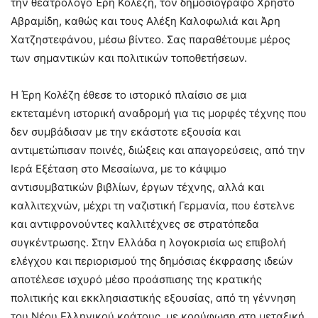
την θεατρολόγο Έρη Κολέζη, τον δημοσιογράφο Χρήστο
Αβραμίδη, καθώς και τους Αλέξη Καλοφωλιά και Άρη
Χατζηστεφάνου, μέσω βίντεο. Σας παραθέτουμε μέρος
των σημαντικών και πολιτικών τοποθετήσεων.
Η Έρη Κολέζη έθεσε το ιστορικό πλαίσιο σε μια
εκτεταμένη ιστορική αναδρομή για τις μορφές τέχνης που
δεν συμβάδισαν με την εκάστοτε εξουσία και
αντιμετώπισαν ποινές, διώξεις και απαγορεύσεις, από την
Ιερά Εξέταση στο Μεσαίωνα, με το κάψιμο
αντισυμβατικών βιβλίων, έργων τέχνης, αλλά και
καλλιτεχνών, μέχρι τη ναζιστική Γερμανία, που έστελνε
και αντιφρονούντες καλλιτέχνες σε στρατόπεδα
συγκέντρωσης. Στην Ελλάδα η λογοκρισία ως επιβολή
ελέγχου και περιορισμού της δημόσιας έκφρασης ιδεών
αποτέλεσε ισχυρό μέσο προάσπισης της κρατικής
πολιτικής και εκκλησιαστικής εξουσίας, από τη γέννηση
του Νέου Ελληνικού κράτους, με κορύφωση στη μεταξική