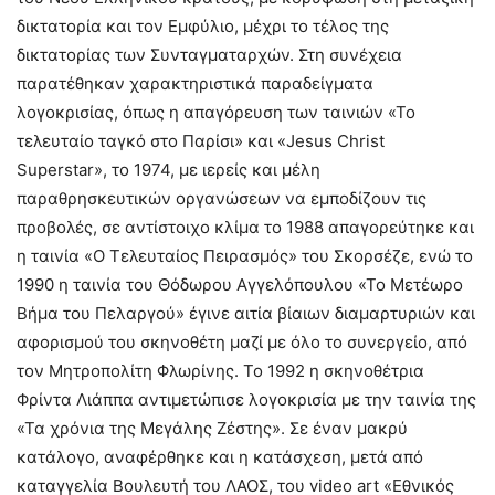
δικτατορία και τον Εμφύλιο, μέχρι το τέλος της
δικτατορίας των Συνταγματαρχών. Στη συνέχεια
παρατέθηκαν χαρακτηριστικά παραδείγματα
λογοκρισίας, όπως η απαγόρευση των ταινιών «Το
τελευταίο ταγκό στο Παρίσι» και «Jesus Christ
Superstar», το 1974, με ιερείς και μέλη
παραθρησκευτικών οργανώσεων να εμποδίζουν τις
προβολές, σε αντίστοιχο κλίμα το 1988 απαγορεύτηκε και
η ταινία «Ο Τελευταίος Πειρασμός» του Σκορσέζε, ενώ το
1990 η ταινία του Θόδωρου Αγγελόπουλου «Το Μετέωρο
Βήμα του Πελαργού» έγινε αιτία βίαιων διαμαρτυριών και
αφορισμού του σκηνοθέτη μαζί με όλο το συνεργείο, από
τον Μητροπολίτη Φλωρίνης. Το 1992 η σκηνοθέτρια
Φρίντα Λιάππα αντιμετώπισε λογοκρισία με την ταινία της
«Τα χρόνια της Μεγάλης Ζέστης». Σε έναν μακρύ
κατάλογο, αναφέρθηκε και η κατάσχεση, μετά από
καταγγελία Βουλευτή του ΛΑΟΣ, του video art «Εθνικός