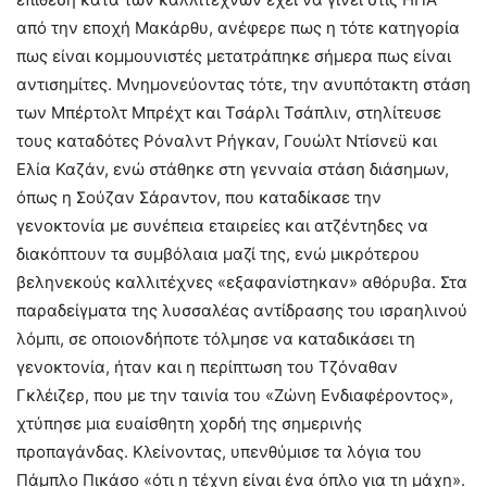
από την εποχή Μακάρθυ, ανέφερε πως η τότε κατηγορία
πως είναι κομμουνιστές μετατράπηκε σήμερα πως είναι
αντισημίτες. Μνημονεύοντας τότε, την ανυπότακτη στάση
των Μπέρτολτ Μπρέχτ και Τσάρλι Τσάπλιν, στηλίτευσε
τους καταδότες Ρόναλντ Ρήγκαν, Γουώλτ Ντίσνεϋ και
Ελία Καζάν, ενώ στάθηκε στη γενναία στάση διάσημων,
όπως η Σούζαν Σάραντον, που καταδίκασε την
γενοκτονία με συνέπεια εταιρείες και ατζέντηδες να
διακόπτουν τα συμβόλαια μαζί της, ενώ μικρότερου
βεληνεκούς καλλιτέχνες «εξαφανίστηκαν» αθόρυβα. Στα
παραδείγματα της λυσσαλέας αντίδρασης του ισραηλινού
λόμπι, σε οποιονδήποτε τόλμησε να καταδικάσει τη
γενοκτονία, ήταν και η περίπτωση του Τζόναθαν
Γκλέιζερ, που με την ταινία του «Ζώνη Ενδιαφέροντος»,
χτύπησε μια ευαίσθητη χορδή της σημερινής
προπαγάνδας. Κλείνοντας, υπενθύμισε τα λόγια του
Πάμπλο Πικάσο «ότι η τέχνη είναι ένα όπλο για τη μάχη».