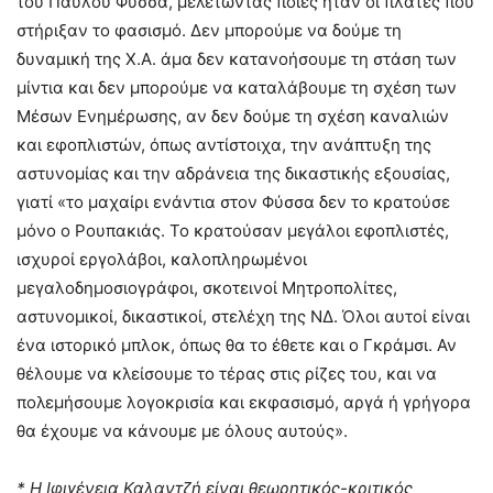
του Παύλου Φύσσα, μελετώντας ποιες ήταν οι πλάτες που
στήριξαν το φασισμό. Δεν μπορούμε να δούμε τη
δυναμική της Χ.Α. άμα δεν κατανοήσουμε τη στάση των
μίντια και δεν μπορούμε να καταλάβουμε τη σχέση των
Μέσων Ενημέρωσης, αν δεν δούμε τη σχέση καναλιών
και εφοπλιστών, όπως αντίστοιχα, την ανάπτυξη της
αστυνομίας και την αδράνεια της δικαστικής εξουσίας,
γιατί «το μαχαίρι ενάντια στον Φύσσα δεν το κρατούσε
μόνο ο Ρουπακιάς. Το κρατούσαν μεγάλοι εφοπλιστές,
ισχυροί εργολάβοι, καλοπληρωμένοι
μεγαλοδημοσιογράφοι, σκοτεινοί Μητροπολίτες,
αστυνομικοί, δικαστικοί, στελέχη της ΝΔ. Όλοι αυτοί είναι
ένα ιστορικό μπλοκ, όπως θα το έθετε και ο Γκράμσι. Αν
θέλουμε να κλείσουμε το τέρας στις ρίζες του, και να
πολεμήσουμε λογοκρισία και εκφασισμό, αργά ή γρήγορα
θα έχουμε να κάνουμε με όλους αυτούς».
* Η Ιφιγένεια Καλαντζή είναι θεωρητικός-κριτικός