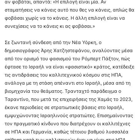
αν φοβάται, απαντά: «Η επιλογή είναι μία. Αν
σταματήσεις να κάνεις αυτό που θες να κάνεις, απλώς θα
φοβάσαι χωρίς να το κάνεις. Η άλλη επιλογή είναι να
συνεχίσεις να το κάνεις κι ας φοβάσαι.»
Σε ζωντανή σύνδεση από την Νέα Υόρκη, ο
δημοσιογράφος Άρης Χατζηστεφάνου, αναλύοντας μέσα
από τον ορισμό του φασισμού του Ρόμπερτ Πάξτον, πώς
έφτασε το Ισραήλ να είναι «φασιστικό» κράτος, κατέδειξε
τις αντιδράσεις του καλλιτεχνικού κόσμου στις ΗΠΑ,
ανάλογα με τη στάση απέναντι στο Ισραήλ, μέσα από τη
βιομηχανία του θεάματος. Τρανταχτό παράδειγμα ο
Ταραντίνο, που μετά τις επιχειρήσεις της Χαμάς το 2023,
έκανε περιοδείες σε στρατιωτικές βάσεις στο Ισραήλ,
εμψυχώνοντας Ισραηλινούς στρατιώτες. Επισημαίνοντας
τον πραγματικό κίνδυνο που διατρέχουν οι καλλιτέχνες
σε ΗΠΑ και Γερμανία, καθώς τέτοιου βαθμού λυσσαλέα
επίθεση κατά των καλλιτεχνών έχει να γίνει στις ΗΠΑ