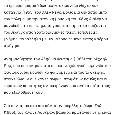
το ημίωρο ποιητικό δοκίμιο-ντοκιμαντέρ
Νύχτα και
καταχνιά
(1955) του Αλέν Ρενέ, μόλις μια δεκαετία μετά
τον πόλεμο, με την ατονική μουσική του Χάνς Άισλερ να
συνοδεύει τα περίφημα αργόσυρτα σαρωτικά οριζόντια
τράβελινγκ στις χορταριασμένες πλέον τοποθεσίες
μνήμης, παράλληλα με μια φιλοσοφημένη εκτός κάδρου
αφήγηση.
Αναμφισβήτητα τον
Αληθινό φασισμό
(1965) του Μιχαήλ
Ρομ, που επικεντρώνεται σε μια ψυχολογική ερμηνεία του
φασισμού, ως κοινωνικό φαινόμενο και τρόπο σκέψης,
στοιχειώνουν οι εικόνες σωρών πτωμάτων καθώς και οι
τεράστιες ποσότητες αντικειμένων που ανήκαν σ’ αυτούς
που εξολοθρεύτηκαν.
Στο συνταρακτικό και πάντα ανυπέρβλητο 9ωρο
Σοά
(1985), του Κλωντ Λανζμάν, βασικός πρωταγωνιστής είναι