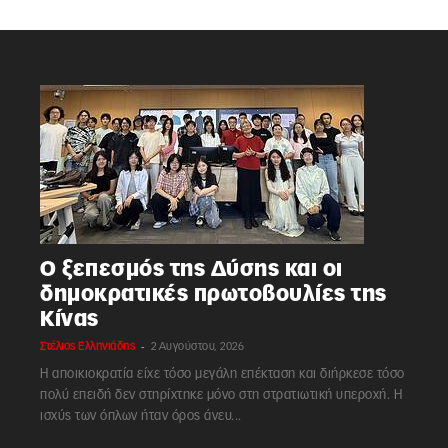
Ο ξεπεσμός της Δύσης και οι
δημοκρατικές πρωτοβουλίες της
Κίνας
-
Στέλιος Ελληνιάδης
2 Αυγούστου, 2026
Η αποικιοκρατία είχε τόσο μεγάλη επέκταση και διήρκεσε τόσο
πολύ επειδή δεν στηρίχτηκε μόνο στη στρατιωτική υπεροχή. Η
ισχύς των όπλων ήταν όρος άνευ...