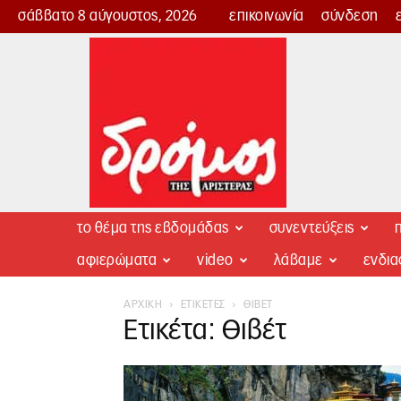
σάββατο 8 αύγουστος, 2026
επικοινωνία
σύνδεση
Δρόμος
της
Αριστεράς
το θέμα της εβδομάδας
συνεντεύξεις
π
αφιερώματα
video
λάβαμε
ενδι
ΑΡΧΙΚΉ
ΕΤΙΚΈΤΕΣ
ΘΙΒΈΤ
Ετικέτα: Θιβέτ