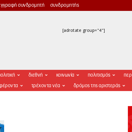
εγγραφή συνδρομητή
συνδρομητής
[adrotate group="4"]
ολιτική
διεθνή
κοινωνία
πολιτισμός
περ
αφέροντα
τρέχοντα νέα
δρόμος της αριστεράς