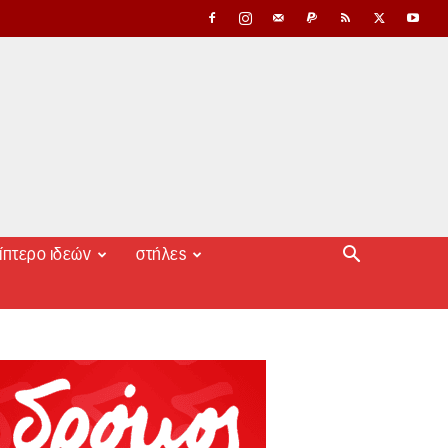
ίπτερο ιδεών
στήλες