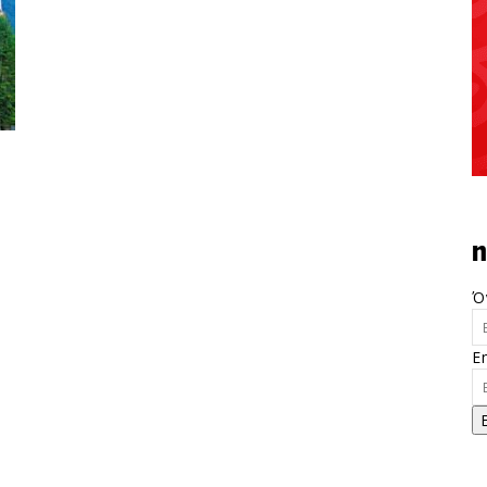
n
Ό
E